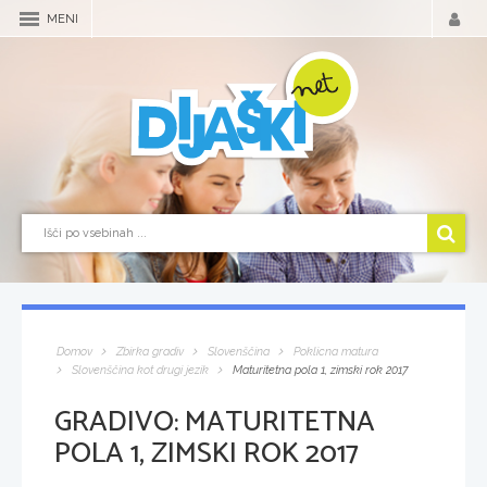
MENI
Domov
Zbirka gradiv
Slovenščina
Poklicna matura
Slovenščina kot drugi jezik
Maturitetna pola 1, zimski rok 2017
GRADIVO:
MATURITETNA
POLA 1, ZIMSKI ROK 2017