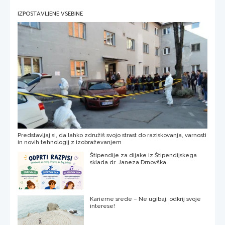
IZPOSTAVLJENE VSEBINE
Predstavljaj si, da lahko združiš svojo strast do raziskovanja, varnosti
in novih tehnologij z izobraževanjem
Štipendije za dijake iz Štipendijskega
sklada dr. Janeza Drnovška
Karierne srede – Ne ugibaj, odkrij svoje
interese!