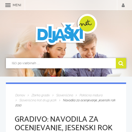
MENI
Domov
Zbirka gradiv
Slovenščina
Poklicna matura
Slovenščina kot drugi jezik
Navodila za ocenjevanje, jesenski rok
2010
GRADIVO:
NAVODILA ZA
OCENJEVANJE, JESENSKI ROK