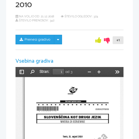
2010
NA VOLJO OD:
21.12.2018
ŠTEVILO OGLEDOV: 324
ŠTEVILO PRENOSOV: 342
Skrij/prikaži meni
Prenesi gradivo
+1
Vsebina gradiva
Stran:
od 3
Preklopi
Najdi
Pomanjšaj
Povečaj
Orodja
stransko
vrstico
Državni izpitni center
*P102A30113*
JESENSKI IZPITNI ROK
SLOVENŠČINA KOT DRUGI JEZIK
NAVODILA ZA OCENJEVANJE
Torek, 31. avgust 2010