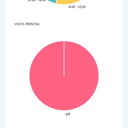
Primer poro
č
ila: 
PORO
Č
ILO O OPAZOVALNEM VIKENDU NA JAVORNIKU 
Dijaki (Srednje šole Izola), ki delujemo v astr
onomskem krožku, smo se
 udeležili opazovalnega 
vikenda na Javorniku, ki ga je organi
ziralo Astronomsko društvo Javornik.  
V soboto, 30. avgusta (2008), smo to
č
no ob 12. uri za
č
eli opazovati Sonce. 
Č
ez nekaj 
č
asa smo 
nadaljevali z opazovanjem Jupitra in njegovih satelitov. Pono
č
i smo si ogledali najzanimivejše objekte 
poletno-jesenskega neba. 
VRSTA PRENOSA
Med opazovanjem smo si vzeli 
č
as za malico, ki smo jo prinesli s seboj, saj smo no
č
 preživeli z 
zvezdami. 
Zvezdan/Zarja  