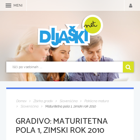
MENI
Domov
Zbirka gradiv
Slovenščina
Poklicna matura
Slovenščina
Maturitetna pola 1, zimski rok 2010
GRADIVO:
MATURITETNA
POLA 1, ZIMSKI ROK 2010