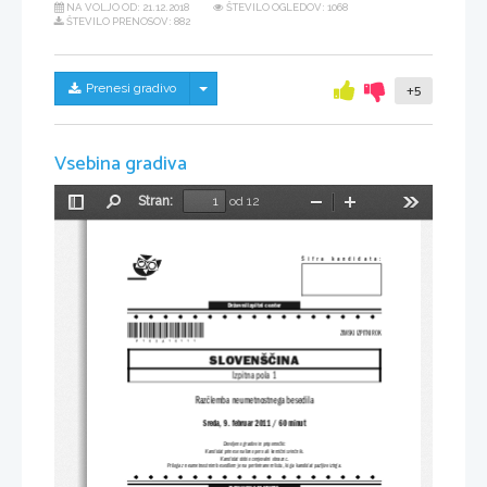
NA VOLJO OD:
21.12.2018
ŠTEVILO OGLEDOV: 1068
ŠTEVILO PRENOSOV: 882
Skrij/prikaži meni
Prenesi gradivo
+5
Vsebina gradiva
Stran:
od 12
Preklopi
Najdi
Pomanjšaj
Povečaj
Orodja
stransko
vrstico
Šifra kandidata:
Državni izpitni center
*P103A10111*
ZIMSKI IZPITNI ROK
SLOVENŠČINA
Izpitna pola 1
Razčlemba neumetnostnega besedila
Sreda, 9. februar 2011 / 60 minut
Dovoljeno gradivo in pripomočki:
Kandidat prinese nalivno pero ali kemični svinčnik.
Kandidat dobi ocenjevalni obrazec.
Priloga z neumetnostnim besedilom je na perfor
iranem listu, ki ga kandidat pazljivo iztrga.