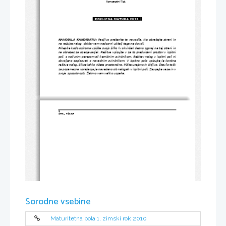
konceptni list. 
  POKLICNA MATURA 2011  
.
NAVODILA KANDIDATU:
 Pazljivo preberite ta navodila. Ne obračajte strani in
ne rešujte nalog, dokler vam nadzorni učitelj tega ne dovoli. 
Prilepite kodo oziroma vpišite svojo šifro (v okvirček desno zgoraj na tej strani in
na obrazec za ocenjevanje). Rešitve vpisujte v za to predvideni prostor v izpitni
poli, z nalivnim peresom ali kemičnim svinčnikom. Rešitev nalog v izpitni poli ni
dovoljeno zapisovati z navadnim svinčnikom. V izpitno polo vpisujte le končne
rešitve nalog. Skice lahko rišete prostoročno. Pišite urejeno in čitljivo. Število točk
za posamezna vprašanja je navedeno ob nalogah v izpitni poli. Zaupajte vase in v
svoje  sposobnosti. Želimo vam veliko uspeha. 
2
ŠMK – TŠC KR
Sorodne vsebine
Maturitetna pola 1, zimski rok 2010