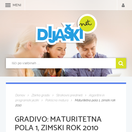
MENI
Domov
Zbirka gradiv
Strokovni predmeti
Algoritmi in
programski jeziki
Poklicna matura
Maturitetna pola 1, zimski rok
2010
GRADIVO:
MATURITETNA
POLA 1, ZIMSKI ROK 2010