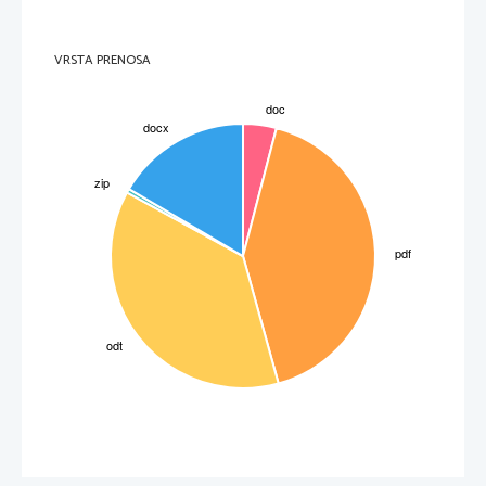
b) int [] tab = new {10, 4, 5, 2, 5};
c) int [] tab {10, 4, 5, 2, 5};
d) int [] tab =int {10, 4, 5, 2, 5};
e) int [] tab =new int {10, 4, 5, 2, 5};
2. Naloga: 
VRSTA PRENOSA
I.     Kako   lahko   rezvejimo   program?   Napiši   vsaj   en   primer!
(1 točka)