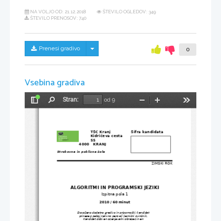
NA VOLJO OD:
21.12.2018
ŠTEVILO OGLEDOV: 349
ŠTEVILO PRENOSOV: 740
Skrij/prikaži meni
Prenesi gradivo
0
Vsebina gradiva
Stran:
od 9
Preklopi
Najdi
Pomanjšaj
Povečaj
Orodja
stransko
vrstico
TŠC Kranj                              
Šifra kandidata
Kidričeva cesta 
55
4000   KRANJ
Strokovna in poklicna šola
ZIMSKI ROK
ALGORITMI IN PROGRAMSKI JEZIKI
Izpitna pola 1
2010 / 60 minut 
Dovoljeno dodatno gradivo in pripomočki: kandidat
prinese s seboj nalivno pero ali kemični svinčnik.
Kandidat dobi en ocenjevalni obrazec in en