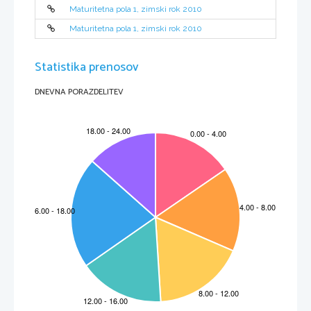
Maturitetna pola 1, zimski rok 2010
Maturitetna pola 1, zimski rok 2010
Statistika prenosov
DNEVNA PORAZDELITEV
3
ŠMK – TŠC KR
IZPITNA POLA 1
SKLOP NALOG 
OSNOVNEGA POZNAVANJA DEKLARACIJ IN UKAZOV, 
POZNAVANJA UPORABE PODPROGRAMOV TER PRETVARJANJA MED 
PODATKOVNIMI TIPI, NALOGE IZBIRNEGA TIPA.
1. Naloga:
  Obkrožite pravilne trditve
I. Kateri podatkovni tip zasede v pomnilniku največ prostora:
a)  celo število
(1 
točka)
b)  poljuben niz  
c)  znakovni tip, 
d)
 realna števila
e)
 logična vrednost 
true
/
false
II.  Kako v C#  zapišemo "vrednost v spremenljivki a je različna od 
vrednosti v spremenljivki b:  
  (1 
točka)
a)  a \= b
b)  a ~= b
c)  a != b
d)  a =! b
e)  a <>b
III.  Kakšna je pravilna deklaracija in inicializacija tabelarične 
spremenljivke 
tab 
, mi vsebuje pet celih števil
(1 
točka)
a) int [] tab = {10, 4, 5, 2, 5};