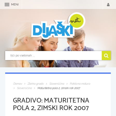
MENI
Domov
Zbirka gradiv
Slovenščina
Poklicna matura
Slovenščina
Maturitetna pola 2, zimski rok 2007
GRADIVO:
MATURITETNA
POLA 2, ZIMSKI ROK 2007