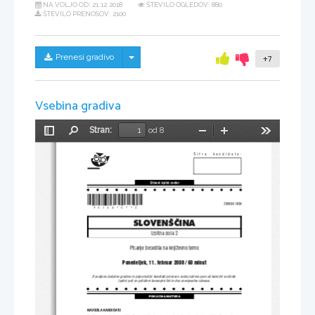
NA VOLJO OD:
21.12.2018
ŠTEVILO OGLEDOV: 880
ŠTEVILO PRENOSOV: 2100
Skrij/prikaži meni
Prenesi gradivo
+7
Vsebina gradiva
Stran:
od 8
Preklopi
Najdi
Pomanjšaj
Povečaj
Orodja
stransko
[ifra  kandidata:
vrstico
Dr`avni izpitni center
*P073A10112*
ZIMSKI ROK
SLOVEN[^INA
Izpitna pola 2
Pisanje besedila na knji`evno temo
Ponedeljek, 11. februar
 2008 / 60 minut
Dovoljeno dodatno gradivo 
in pripomo~ki: kandidat prinese s seboj
 nalivno pero ali kemi~ni svin~nik.
Izpitni poli so prilo`eni konceptni list in dva ocenjevalna obrazca.
POKLICNA MATURA
NAVODILA KANDIDATU