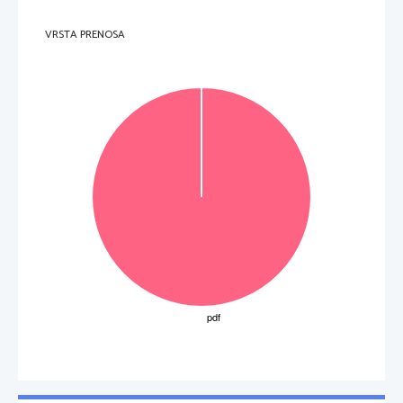
NAVODILA 
•   Opredelite odlomek glede na književno zvrst in ga povzemite. 
•   Ozna
č
ite osebi. Razložite vzrok in posledico njuneg
a spora. Pri tem citirajte poved, s katero 
VRSTA PRENOSA
pripovedovalec izrazi svoje ob
č
utke po storjenem dejanju. 
•   Povzemite ugotovitve in napišite svoje mnenje o izjavi, s katero pripovedovalec upravi
č
uje svoje 
dejanje. Ob primeru iz življenja pres
odite vzroke za nasilje v mirnem 
č
asu. 
•   Svoje besedilo ustrezno 
č
lenite, pri pisanju upoštevajte pravopisna in slovni
č
na pravila ter slogovno 
ustreznost. 