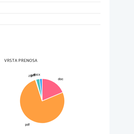
znikih ni veliko govora, gre bolj za kolektive.
 smer. 
VRSTA PRENOSA