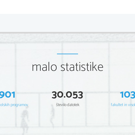
malo statistike
901
30.053
10
šolskih programov
število datotek
fakultet in viso