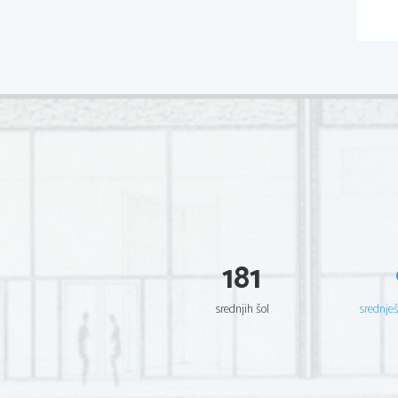
181
srednjih šol
srednje