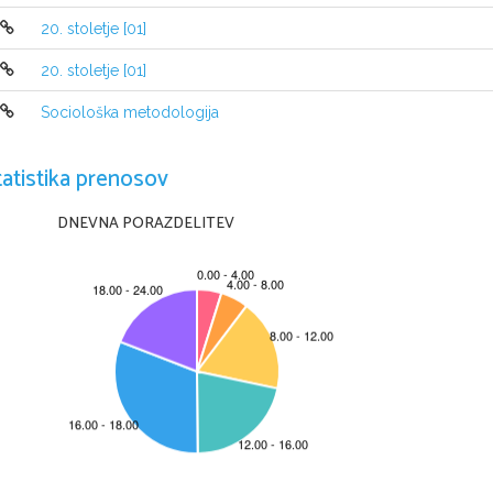
smer. Socialistični realizem je bil nasproten modernizmu. O posame
Namen je konkretno prikazovanje stvari. V SZ postane edina dovoljena
20. stoletje [01]
20. stoletje [01]
Sociološka metodologija
tatistika prenosov
DNEVNA PORAZDELITEV