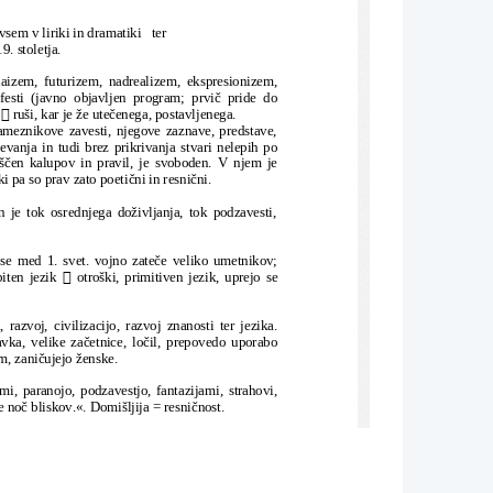
vsem v liriki in dramatiki   ter
9. stoletja.
daizem, futurizem, nadrealizem, ekspresionizem,
festi (javno objavljen program; prvič pride do

 
 ruši, kar je že utečenega, postavljenega.
ameznikove zavesti, njegove zaznave, predstave,
evanja in tudi brez prikrivanja stvari nelepih po
oščen kalupov in pravil, je svoboden. V njem je
 pa so prav zato poetični in resnični.
en je tok osrednjega doživljanja, tok podzavesti,
 se med 1. svet. vojno zateče veliko umetnikov;

iten jezik 
 otroški, primitiven jezik, uprejo se
 razvoj, civilizacijo, razvoj znanosti ter jezika.
tavka, velike začetnice, ločil, prepovedo uporabo
m, zaničujejo ženske.
mi, paranojo, podzavestjo, fantazijami, strahovi,
e noč bliskov.«. Domišljija = resničnost.
življanje sveta. 
Značilen je za Sovjetsko zvezo, pojavi se po l.
konservativna; utrjuje in opeva lastno politično