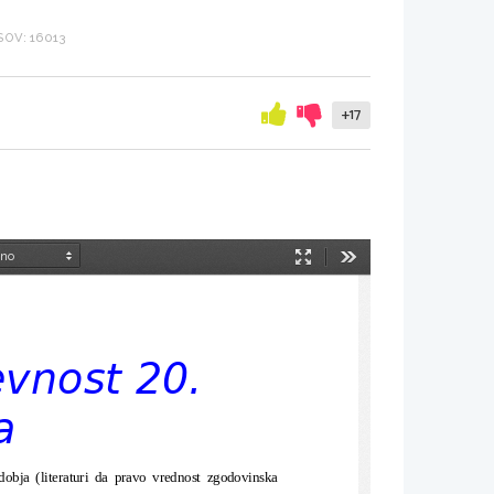
OV: 16013
+17
Način
Orodja
predstavitve
evnost 20.
a
dobja (literaturi da pravo vrednost zgodovinska