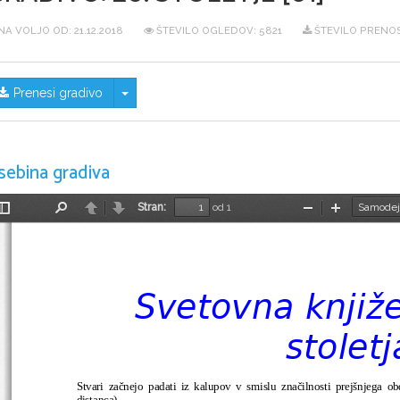
NA VOLJO OD:
21.12.2018
ŠTEVILO OGLEDOV: 5821
ŠTEVILO PRENOS
Skrij/prikaži meni
Prenesi gradivo
sebina gradiva
Stran:
od 1
Preklopi
Najdi
Nazaj
Naprej
Pomanjšaj
Povečaj
stransko
vrstico
Svetovna knjiž
stoletj
Stvari začnejo padati iz kalupov v smislu značilnosti prejšnjega ob
distanca). 