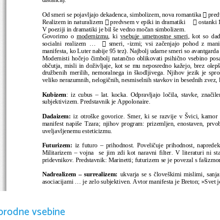

Od smeri se pojavljajo dekadenca, simbolizem, nova romantika 
 pred


Realizem in naturalizem 
 predvsem v epiki in dramatiki     
 ostanki 1
V poeziji in dramatiki je bil še vedno močan simbolizem.
Govorimo o  
modernizmu
, ki  
vsebuje umetnostne smeri
, kot so da

socialni realizem ...   
  smeri, -izmi; vsi začenjajo pohod z mani
manifesta, ko Luter nabije 95 tez). Najbolj udarne smeri so avantgarda
Modernisti hočejo čimbolj natančno oblikovati psihično vsebino pos
občutja, misli in doživljaje, kot se mu neposredno kažejo, brez olepš
družbenih merilih, nemoralnega in škodljivega. Njihov jezik je spr
veliko nerazumnih, nelogičnih, nesmiselnih stavkov in besednih zvez, ki
Kubizem
: iz cubus – lat. kocka. Odpravljajo ločila, stavke, značil
subjektivizem. Predstavnik je Appolonaire. 
Dadaizem: 
iz otroške govorice. Smer, ki se razvije v Švici, kamor
manifest napiše Tzara; njihov program: prizemljen, enostaven, prvob
uveljavljenemu esteticizmu.
Futurizem:
  iz futuro – prihodnost. Poveličuje prihodnost, napredek,
Militarizem – vojna  se jim zdi kot naravni filter. V literaturi ni s
pridevnikov. Predstavnik: Marinetti; futurizem se je povezal s fašizmo
Nadrealizem – surrealizem: 
ukvarja se s človeškimi mislimi, sanja
asociacijami ... je zelo subjektiven. Avtor manifesta je Breton; »Svet j
Ekspresionizem: 
 moč izraza (ne moč vtisa). Opisuje okolje, osebno do
orodne vsebine
Socialistični realizem: 
začetnik je bil Maksim Gorki (roman Mati). 
1934, postane izrazito ideološka smer, ki je obenem tradicionalna in 