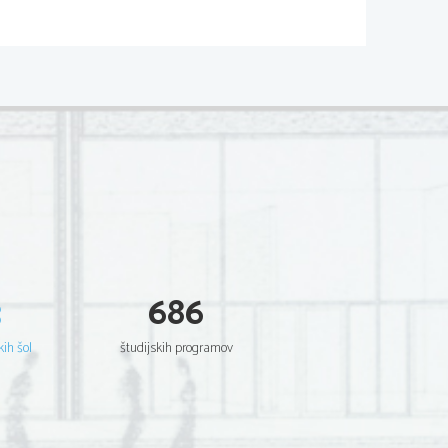
3
686
kih šol
študijskih programov