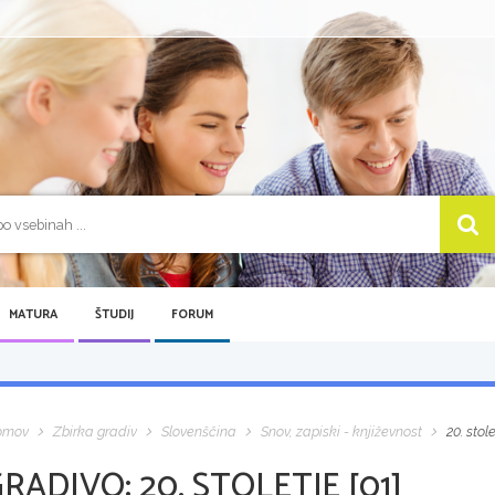
MATURA
ŠTUDIJ
FORUM
omov
Zbirka gradiv
Slovenščina
Snov, zapiski - književnost
20. stole
GRADIVO:
20. STOLETJE [01]