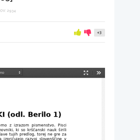
OV: 2934
+3
Način
Orodja
predstavitve
 (odl. Berilo 1)
 (odl. Berilo 1)
mo   z   izrazom   pismenstvo.   Pisci
ovniki, ki so krščanski nauk širili
ave tujih predlog, torej ne gre za
da   izpričujejo   razvoj   slovenščine   v