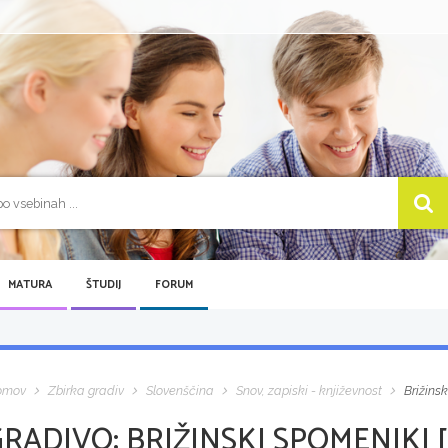
MATURA
ŠTUDIJ
FORUM
omov
Zbirka gradiv
Slovenščina
Snov, zapiski - književnost
Brižinsk
GRADIVO:
BRIŽINSKI SPOMENIKI [