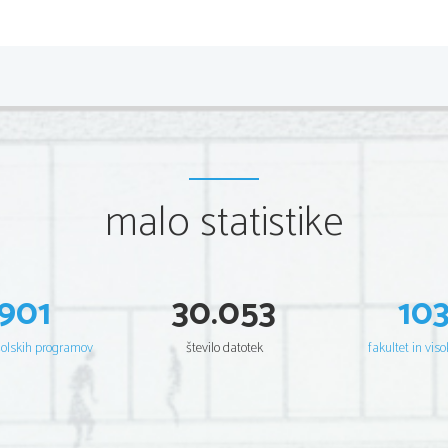
znanstveno - tehničnih odkritij in začetkov koloniali
Kultura se je osvobodila religioznih in cerkvenih 
nekaj slabega, obremenjenega z izvirnim grehom,
sposobnostmi sam sebi največja vrednota. 
Renesančna književnost se je začela razvijati v Itali
Boccaccio), okoli l. 1500 nastopi visoka renesansa 
letu 1500 pa pozna renesansa (Tasso - ep Osvoboj
renesansa za krajši čas pojavi tudi v drugih evropsk
- v Franciji: Rabelais, roman Gargantua in Pantagrue
- na Portugalskem: Camoes, ep Luzitanci; 
- v Španiji: Cervantes, roman Don Kihot; 
dramatika Lope de Vega in Calderon de la Barca (d
- v Angliji: Shakespeare, soneti, epsko - lirske pesni
Z   razvojem   renesanse   je   bistveno   povezan
malo statistike
gibanje (ne pa umetnostno), ki je težilo k človeško
k razmahu osebnosti po vzoru antike (po l. 1453 
učenjaki, ki so v novem okolju širili duha antike).
Erazem Rotterdamski, ki je skušal združiti novi h
na reformacijo in se proslavil zlasti s satiro na sre
Hvalnica norosti.
901
30.053
10
šolskih programov
število datotek
fakultet in viso