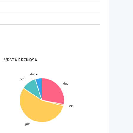
TVO
tva, ki je krožilo med ljudstvom z
trgih,   hlapci,   najemniški   vojaki,
a   v   sr.   veku   sta   bili   ljudsko
citirali ob spremljavi na preprosta
rili. 
  1400)   so   v   slovenskem   pesništvu
jale zlasti romance. 
nske so balade, v katerih se opeva
ost, žalost nad težkimi socialnimi
zito   romantične.   Mednje   spadajo:
namenita Lepa Vida,  ki jo poznamo
VRSTA PRENOSA
ega   in   začetku   novega   veka.
velikih nacionalnih držav, velikih