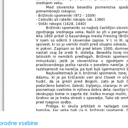
srednjem veku. 
Med   slovenska   besedila   pismenstva   spadaj
pomembnejši rokopisi: 
- Brižinski spomeniki (972 - 1039) 
- Celovški ali rateški rokopis (ok. 1380) 
- Stiški rokopis (1428, 1440) 
Brižinski spomeniki so najbolj častitljivi slovs
zgodnjega srednjega veka. Našli so jih v pergame
leta 1803 prišel iz bavarskega mesta Freising (Briž
V njem so odkrili 3 slovenske zapise. V I. in III
spovedi, ki so ju verniki molili pred skupno odvezo,
in pokori. Zapisani so bili pred letom 1000, domnev
nastali   vsaj   že   sredi   9.   stoletja.   Besedila   torej   ni
latinskih   in   nemških   predlogah.   Brižinski   spomeniki 
minuskula),   jezik   je   slovenščina   v   zgodnjem   o
praslovanskega jezika razvila v posebno narečje. Je
razslojenosti na narečja, pa tudi tujk (germanizmi) š
Najkvalitetnejši je II. brižinski spomenik, tore
Adamu,   ki   je   po   krščanski   veri   prvi   človek   in   o
hudič,   da   je   grešil   pred   Bogom,   zato   je   tud
podvrženo bolečini, žalosti, trpljenju, staranju in sm
posnemajo svetnike in njihova dobra dela: nasitijo l
obiskujejo bolne in zaprte itd. Veliko morajo moliti,
Grehov se je treba otresti s spovedjo. Tako ob smrt
pred njegovo sodbo. 
Pridiga,   ki   skuša   prbližati   in   razlagati  
homilija,  kar velja  tudi  za II.  brižinski  spomeni
stalnimi   nagovori   (bratje,   sinovi   božji),   zelo   plas
pregrešno   življenje   in  možnosti   za   odrešitev.   Za
orodne vsebine
nadaljuje z naštevanjem slabih dejanj, vernike o
ničesar prikriti, lahko pa se rešijo z dobrimi deli, m