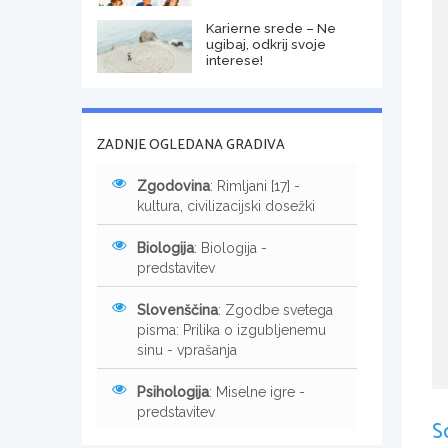
Karierne srede – Ne
ugibaj, odkrij svoje
interese!
ZADNJE OGLEDANA GRADIVA
Zgodovina
: Rimljani [17] -
kultura, civilizacijski dosežki
Biologija
: Biologija -
predstavitev
Slovenščina
: Zgodbe svetega
pisma: Prilika o izgubljenemu
sinu - vprašanja
Psihologija
: Miselne igre -
predstavitev
S