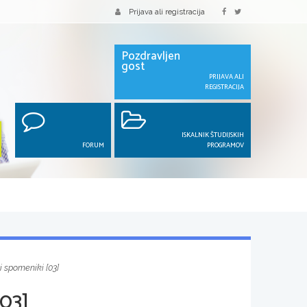
Prijava ali registracija
Pozdravljen
gost
PRIJAVA ALI
REGISTRACIJA
ISKALNIK ŠTUDIJSKIH
FORUM
PROGRAMOV
i spomeniki [03]
03]