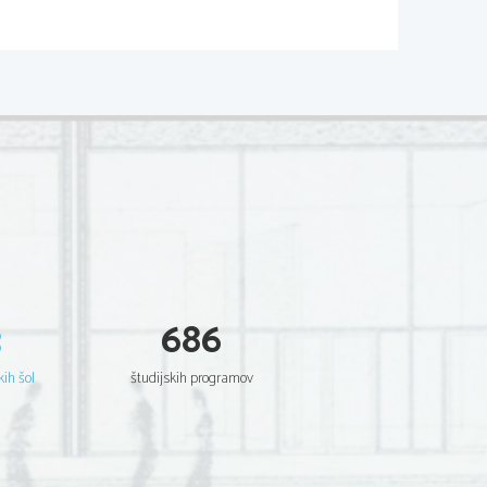
zma. 
spon srednjega veka, človek ni več
 saj postane s svojim RAZUMOM in
ji že sredi 14. stoletja (Petrarca,
(Ariosto - ep Besneči Orlando), po
eni Jeruzalem).  Po letu 1550 se
ih deželah: 
l; 
rama Sodnik Zalamejski); 
tve, drame. 
  
HUMANIZEM
.   Gre   za   kulturno
 vrednemu oblikovanju življenja in
so v Evropo pribežali mnogi grški
 Največji evropski humanist je bil
umanizem s krščanstvom, vplival je
dnjeveško mračnjaštvo in sholastiko
3
686
kih šol
študijskih programov