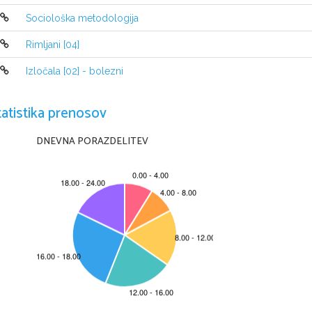
SLOVENSKO LJUDSKO SREDNJEVEŠKO SLOVS
Sociološka metodologija
Srednjeveško ljudsko slovstvo je oblika slovs
ustnim   izročilom   (kmetje,   obrtniki,   delavci   po   
Rimljani [04]
študentje...).   Najpomembnejši   vrsti   ljudskega   slovstv
pesništvo in pripovedna proza. Pesmi so peli ali re
glasbila ali brez njih, pripovedna besedila pa so govo
Izločala [02] - bolezni
V   zgodnjem   in   srednjem   sr.   veku   (do   l. 
prevladovale balade, v poznem sr. veku pa so nasta
Ločimo dve vrsti balad - ženske in moške. Že
tatistika prenosov
usoda deklet,žena in vdov. V njih prevladuje otožn
razmerami  in  kruto   usodo.   Ženske  balade   so  izra
Desetnica, Sirota Jerica, Zarika in Sončica ter z
posebno po Prešernovi prepesnitvi.
DNEVNA PORAZDELITEV
RENESANSA
 - ponovno rojstvo 
Renesansa   je   obdobje   ob   koncu   srednj
Zgodovinsko je to čas zgodnjega kapitalizma, prvih 