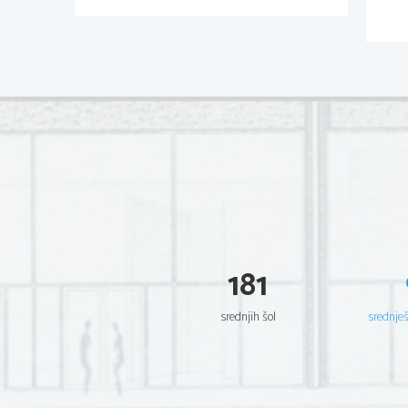
181
srednjih šol
srednje