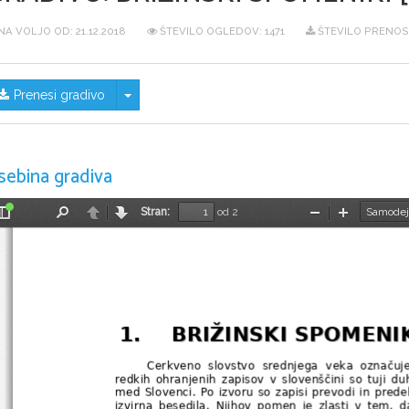
NA VOLJO OD:
21.12.2018
ŠTEVILO OGLEDOV: 1471
ŠTEVILO PRENOS
Skrij/prikaži meni
Prenesi gradivo
sebina gradiva
Stran:
od 2
Preklopi
Najdi
Nazaj
Naprej
Pomanjšaj
Povečaj
stransko
vrstico
1.
BRIŽINSKI SPOMENIKI
1.
BRIŽINSKI SPOMENIKI
Cerkveno   slovstvo   srednjega   veka   označuje
redkih ohranjenih zapisov v slovenščini so tuji duh
med Slovenci. Po izvoru so zapisi prevodi in predel
izvirna   besedila.   Njihov   pomen   je   zlasti   v   tem,   