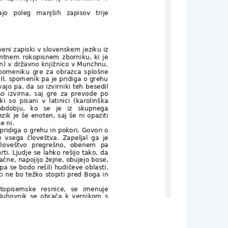
o   poleg   manjših   zapisov   trije
tveni zapiski v slovenskem jeziku iz
ntnem rokopisnem zborniku, ki je
in) v državno knjižnico v Munchnu.
. spomeniku gre za obrazca splošne
 II. spomenik pa je pridiga o grehu
ajo pa, da so izvirniki teh besedil
so   izvirna,   saj   gre   za   prevode   po
  so   pisani   v   latinici   (karolinška
bdobju,   ko   se   je   iz   skupnega
zik je še enoten, saj še ni opaziti
e ni.
j pridiga o grehu in pokori. Govori o
če   vsega   človeštva.   Zapeljal   ga   je
i   človeštvo   pregrešno,   obenem   pa
rti. Ljudje se lahko rešijo tako, da
ačne, napojijo žejne, obujejo bose,
 pa se bodo rešili hudičeve oblasti.
i ne bo težko stopiti pred Boga in
 svetopisemske   resnice,   se   imenuje
k.  Duhovnik se obrača k  vernikom s
tično   in   razumljivo   skuša   prikazati
čne   z   Adamovim   izvirnim   grehom,
pozarja, da pred Bogom ni mogoče
olitvami in spovedjo.