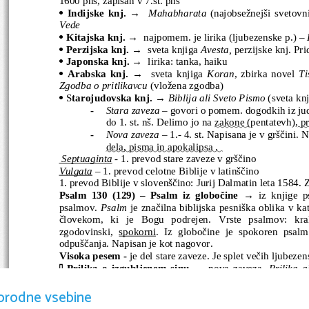
Indijske knj.  
→  
Mahabharata
 (najobsežnejši svetovn

Vede 
Kitajska knj. 
→  najpomem. je lirika (ljubezenske p.) – 

Perzijska knj. 
→  sveta knjiga 
Avesta,
 perzijske knj. P

Japonska knj.
 →  lirika: tanka, haiku

Arabska knj.  
→  sveta knjiga 
Koran
, zbirka novel 
Ti

Zgodba o pritlikavcu 
(vložena zgodba)
 S
tarojudovska knj. 
→ 
Biblija ali Sveto Pismo 
(sveta kn

-
Stara zaveza
 – govori o pomem. dogodkih iz jud
do 1. st. nš. Delimo jo na 
zakone 
(pentatevh),
 p
-
Nova zaveza – 
1.- 4. st. Napisana je v grščini.
dela, pisma in apokalipsa . 
 Septuaginta
 - 1. prevod stare zaveze v grščino
Vulgata
 – 1. prevod celotne Biblije v latinščino
1. prevod Biblije v slovenščino: Jurij Dalmatin leta 1584.
Psalm   130   (129)   –   Psalm   iz   globočine  
→ iz knjige ps
psalmov. 
Psalm
 je značilna biblijska pesniška oblika v 
človekom,   ki   je   Bogu   podrejen.   Vrste   psalmov:   kr
zgodovinski,  
spokorni
. Iz globočine je spokoren psalm
odpuščanja. Napisan je kot nagovor.
Visoka pesem
- 
je del stare zaveze. Je splet večih ljubeze
  Prilika o izgubljenem sinu →  
nova zaveza.
Prilika a

ponazarja nauk, ki ga drugače ne bi razumeli.
orodne vsebine