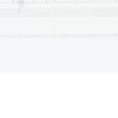
1. Srednjeveška latinska knj.: 
Avtorji so duhovniki in m
himne
 (osebne, znani avtorji),
  osebno-izpovedna kratka
(
pasijoni,  misteriji,  mirakli 
– prikazi čudežev,
  moralitet
Alegorija 
je konkretna podoba, ki predstavlja nek pojem, n
2. Književnost v nelatinskem jeziku:
-
epi
 → junaški, zgodovinski, nacionalni, fevdalni,
-
islandske sage 
→ Pripovedke, ki so nastale na 
-
trubadurska lirika
 → tema je 
ljubezenska
, poj
14. st.
-
viteški   romani  
→ sprva v verzih, od 13. st.
ljubezenska. Viteške romane delimo na več ciklo
-
posvetna dramatika 
→ 
burka
 ali 
farsa
 (preprost
Dante Alighieri (1265 – 1321): Božanska komedija → 
srednjeveške knj. Napisal je zbirko 
Novo življenje
 v kat
komedija je rabljena v srednjeveškem pomenu. Komedija 
konča.
 To je 
religiozno-alegorična
 pesnitev. Ima 100 sp
Nebesa). V Peklu in Vicah ga vodi 
Vergil
 – 
alegorija r
alegorija božje milosti
.
     Zaradi vseb. pomembnosti in o
komedija najpomembnejše s delo srednjeveške književnosti