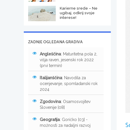
Karierne srede – Ne
ugibaj, odkrij svoje
interese!
ZADNJE OGLEDANA GRADIVA
Angleščina
: Maturitetna pola 2,
višja raven, jesenski rok 2022
(prvi termin)
Italijanščina
: Navodila za
ocenjevanje, spomladanski rok
2024
Zgodovina
: Osamosvojitev
Slovenije [08]
Geografija
: Goričko [03] -
S
možnosti za nadaljni razvoj