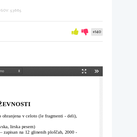
SOV: 53665
+140
Način
Orodja
predstavitve
ŽEVNOSTI
so ohranjena v celoto (le fragmenti - deli),
vska, lirska pesem)
 – zapisan na 12 glinenih ploščah, 2000 -