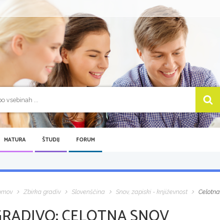
MATURA
ŠTUDIJ
FORUM
omov
Zbirka gradiv
Slovenščina
Snov, zapiski - književnost
Celotna
GRADIVO:
CELOTNA SNOV