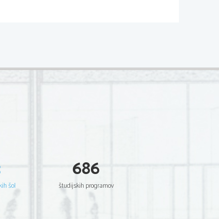
pesnik je 
Homer 
(
Iliada
 in 
Odiseja
) –

ripovedna pesnitev napisana v verzih in
epska širina
 – pripoveduje zelo dolgo in
dobami iz narave, so zelo dolge; 
Raba

pični daktilski verz
  
jambografije
  (satirične pesni),  
elegije
esmi), ki so lahko monotične ali zborske.
 gr.)
 nš – lirika (Katul, Horac, Ovid), epika
3
686
tem obdobju pa osebno-izpovedna lirika.
u, kršijo pravila pesništva, »neoteriki« -
, držanje pravil – 
Horac
. V obeh krogih
kih šol
študijskih programov
NOST 
(476-1492)