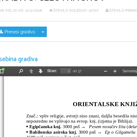
NA VOLJO OD:
21.12.2018
ŠTEVILO OGLEDOV: 22707
ŠTEVILO PRENO
Skrij/prikaži meni
Prenesi gradivo
sebina gradiva
Stran:
od 37
Preklopi
Najdi
Nazaj
Naprej
Pomanjšaj
Povečaj
stransko
vrstico
ORIENTALSKE KNJI
Znač.: vpliv religije, avtorji niso znani, daljša besedila ni
neposredno ne vplivajo na evrop. knj. (izjema je Biblija).
Egipčanska knj. 
3000 pnš →
Pesem nosačev žita
 (dela

Babilonsko asirska knj. 
3000 pnš →  
Ep o Gilgamešu

1600 pnš, zapisan v 7.st. pnš