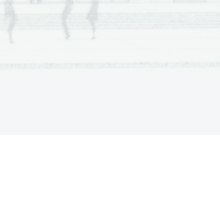
enihi. Znač. so: 
cerkvene pesmi, verske
 proza, vagantska poezija, duhovne igre
e 
– v njih nastopajo alegorične osebe).
ekaj abstraktnega. 
 religiozni (vse hkrati)
Norveškem in Islandiji, podobne so epom.
ejo jo potujoči pevci. Razcvet doživi 11.-
 v prozi. Vsebina je viteška, tematika
v: antični, keltski
a oblika komedije)
Dante
Alighieri je najpomembnejši lirik
eri si pesmi sledijo kronološko. Beseda
je pesnitev, ki se 
slabo začne in dobro
evov (1 uvodni, 33 Pekel, 33 Vice in 33
azuma
, po Nebesih ga pa vodi 
Beatrice
 –
blikovno estetske skladnosti je Božanska
.