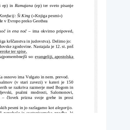
i ep) in 
Ramajana
 (ep) ter sveto pisanje
Konfucij: Ši King
(»Knjiga pesmi«)
ride v Evropo preko Geothea
soč in ena noč
 – ima okvirno pripoved,
jiga krščanstva in judovstva). Delimo jo:
ovske zgodovine. Nastajala je 12. st. pnš
reroke ter spise.
 Najpomembnejši so: 
evangeliji, apostolska
 Za osnovo ima Vulgato in nem. prevod.
almov (v stari zavezi) v kateri je 150
katerih se razkriva razmerje med Bogom in
aljevski,   psalmi   modrosti,   Salomonovi,
 – človek prizna svoje grehe in prosi
nskih pesmi in jo razlagamo kot 
alegorijo
.
li parabola
 je svetopisemska zgodba, ki