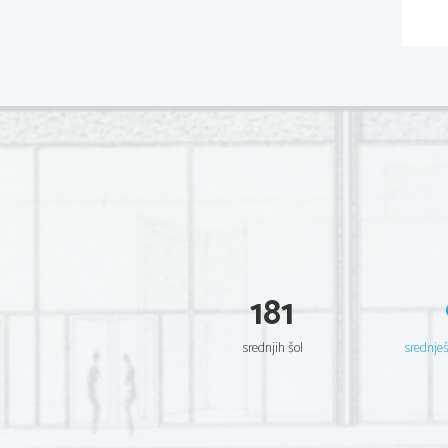
181
srednjih šol
srednje