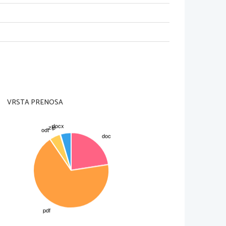
zvoj določenega naroda. Zajema:
in smeri
elo.
amenu sicer neumetnostna, imajo pa
 in ritmu.
i   pisalo.   To   je   način   pisanja,   kako
de 
componere
, kar pomeni sestaviti,
VRSTA PRENOSA
išje enote.
gradba je vidna že na prvi pogled:
 govorimo  o sintetični  in analitični