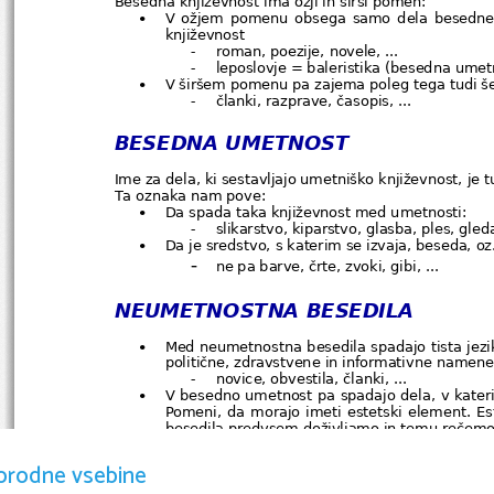
V ožjem pomenu obsega samo dela besedne u

književnost
roman, poezije, novele, ...
-
leposlovje = baleristika (besedna umet
-
V širšem pomenu pa zajema poleg tega tudi še 

članki, razprave, časopis, ...
-
BESEDNA UMETNOST
Ime za dela, ki sestavljajo umetniško književnost, je 
Ta oznaka nam pove:
Da spada taka književnost med umetnosti:

slikarstvo, kiparstvo, glasba, ples, gled
-
Da je sredstvo, s katerim se izvaja, beseda, oz

-
ne pa barve, črte, zvoki, gibi, ...
NEUMETNOSTNA BESEDILA
Med neumetnostna besedila spadajo tista jezik

politične, zdravstvene in informativne namene
novice, obvestila, članki, ...
-
V besedno umetnost pa spadajo dela, v kateri

Pomeni, da morajo imeti estetski element. E
besedila predvsem doživljamo in temu rečemo l
Literarna veda nam pomaga raziskovati in sp

literarne teme, ki nam pri tem pomagajom, so l
orodne vsebine
in literarna kritika.
Literarna teorija
 raziskuje bistvene značilnosti 