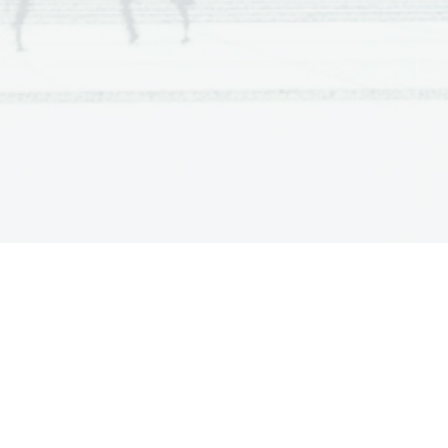
or). Pri dramatiki govorijo ena, dve,
ališču in s svojimi dialogi ustvarjajo
pred njegovimi očmi. 
kovanih   lastnostih   združujejo   v   večje
slovom.
.
jenih   na   vezane   enote   (vrstice).   V
dna.
  proizvajanje),   zato  je  to  pri   Grkih
.
isani,   nevezani   govor,   kar   je   brez
rza pa jo loči premor, lahko pa tudi
česar pa proza ne pozna.  Če gre za
ov, govorimo o akcentuacijskem ali
tni verz, če pa je odločilno število
čnem oz. zlogovnem verzu.