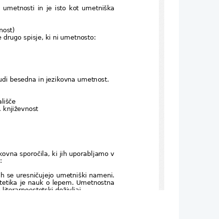
metnosti in je isto kot umetniška
nost)
drugo spisje, ki ni umetnosto:
tudi besedna in jezikovna umetnost.
ališče
. književnost
ovna sporočila, ki jih uporabljamo v
: 
h se uresničujejo umetniški nameni.
stetika je nauk o lepem. Umetnostna
iterarnoestetski doživljaj.
oznavati literaturo: branje! Glavne
iterarna teorija, literarna zgodovina
literarnih del: