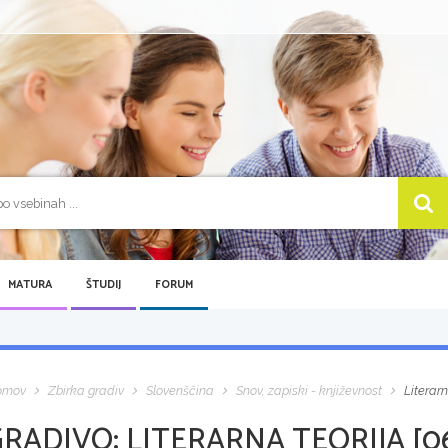
MATURA
ŠTUDIJ
FORUM
omov
Zbirka gradiv
Slovenščina
Snov, zapiski - književnost
Literarn
GRADIVO:
LITERARNA TEORIJA [06