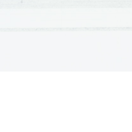
ki je povezan v dejanja ali monolog (samogov
ali več oseb pred navzočimi poslušalci v gled
napetost. Bralec ima vtis, da se vse dogaja 
URŠA: (tiho, toda odločno) 
 didaskalije

Literarna   dela   se   po   svojih   vsebinskih   in   obli

skupine:
ep, balada, roman, himna, ...
-
Velikokrat je ta zvrst že označena v knjigi pod na
Ločimo ženske in moške balade

POEZIJA IN PROZA
Poezija je vezana beseda, proza pa nevezana.
Poezija je besedilo v verzih

Proza   pa   besedil   nima   razčlen

tisku tečejo neprekinjeno in so ritmično svobo
Poezija gr.  
poiesis
  (izdelovanje, 

razširjeni pojem, ki označuje vsa pesniška dela
PROZA:
lat.  
prorsa oratio
  pomeni   naravni   in   nedop
poetične vrednosti.
VERZ ALI STIH
Je zaključna ritmična enota govora, od naslednjega ve
rima. Navznoter je verz značilno ritmično urejen, 
enakomerno menjavo nenaglašenih in naglašenih zlog
naglasnem verzu. Če gre za kvantitativni oz. kakovos
zlogov enakih verznih enot, potem govorimo o silabi