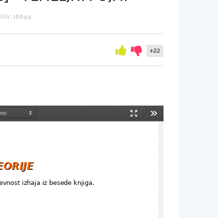
SOV: 16699
+22
Način
Orodja
predstavitve
EORIJE
EORIJE
ževnost izhaja iz besede knjiga.