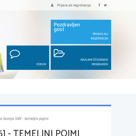
Prijava ali registracija
Pozdravljen
gost
PRIJAVA ALI
REGISTRACIJA
ISKALNIK ŠTUDIJSKIH
FORUM
PROGRAMOV
a teorija [06] - temeljni pojmi
] - TEMELJNI POJMI