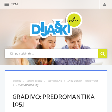
MENI
Domov
Zbirka gradiv
Slovenščina
Snov, zapiski - književnost
Predromantika [05]
GRADIVO:
PREDROMANTIKA
[05]