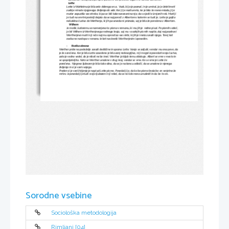
Lotte
Lotte
 iz 
Wahleima
 je bila zelo dobrega srca.  Vsak, ki jo je poznal, in je umiral, jo je želel imeti 
zadnje minute njegovega življenja ob sebi. Ker ji je mati umrla, ko je bila še rosno mlada, ji je 
mater zapustila vse otroke, ki pa so bili tako navezani na njo, da so jedi le iz njenih rok. Mati ji 
je tudi na smrtni postelji dejala da se naj poroči z Albertom s katerim se tudi je. 
Lotte
 je gojila 
nekakšna čustva do Wertherja, ki jih pa seveda ni priznala, saj je bila že poročena z Albertom.
Wilhem
Je moški, kateremu so namenjena ta pisma v romanu, ki mu jih je  redno pisal. Po pismih sodeč,
je bil Wilhem iz Wertherjevega rodnega kraja, saj mu v zadnjih pismih napiše, daj naj pozdravi 
Wertherjevo mati in ji reče naj mu oprosti za vse skrbi, ki jih je imela zaradi njega. Torej kot 
oseba ne nastopa v romanu le kot naslovnik Wertherjevim izpovedim. 
-
Kratka obnova
Werther pride na podeželje zaradi dediščine in spozna Lotte. Vanjo se zaljubi, vendar mu ona pove, da
je že zaročena. Ker je bila Lotte zasedena je bila zanj nedosegljiva, ni ji mogel izpovedati svoja čustva, 
zato je vedno vedel, da je nikoli ne bo imel. Werther jo kljub temu obiskuje. Albert se vrne v mesto in 
se spoprijateljita. Nato se Werther umakne v drug kraj, vendar se vrne. Ko se vrne je Lotte že 
poročena.  Njegova ljubezen je bila tako silna, da se je na koncu odločil, da se umakne iz njenega 
življenja in si je vzel svojega.
Preden si je vzel življenje je napisal Lotte pismo. Povedal ji je, da ko bo pismo brala bo on verjetno že 
mrtev. Izpovedal ji je tudi svojo ljubezen in ji rekel, da se ne kdo mora umakniti in da bo to on.
Sorodne vsebine
Sociološka metodologija
Rimljani [04]