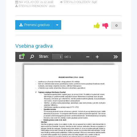
NA VOLJO OD:
21.12.2018
ŠTEVILO OGLEDOV: 698
ŠTEVILO PRENOSOV: 2022
Skrij/prikaži meni
Prenesi gradivo
0
Vsebina gradiva
Stran:
od 1
Preklopi
Najdi
Pomanjšaj
Povečaj
Orodja
stransko
vrstico
PREDROMANTIKA (1760 - 1800)
-
razvila se je v Franciji in Nemčiji v drugi polovici 18. stoletja
-
kaže se v občudovanje narave, poudarjanje čustev, pretirana čustva poudarja človekove strasti, 
svobodo, zanimanje za ljudsko slovstvo, odkritje Shakespeara
-
v Nemčiji se je razvilo viharništvo (literarni in družbeno uporništvo)
Trpljenje mladega Wertherja (Goethe)

-
Goethejevo zgodnje delo; napisal ga je, ko je imel 24 let. Po obliki je to pisemski roman, 
kakršnega je v predromantiki uveljavljal Samuel Richardsom in pozneje Jean-Jacques 
Rousseau. Uvrščamo ga v viharništvo, nemško predromantično gibanje, ki je poudarjalo 
moč čustev, strasti in posameznikove ustvarjalnosti.
-
Werther, osrednja oseba pripoveduje, izpoveduje svoja čustva bralcu v pismih, ki jih piše 
prijatelju Wilhelmu.
-
Wertherjeva zgodba se začenja maja (1771-1772)
-
Zgradba romana
Ta roman je pisemski roman ali roman v pismih. V celoti ali pa vsaj delno je pisan v obliki 
dnevnika ali pa pisem. To omogoča odkritosrčno osebno pripovedno izpoved. Tak roman 
je zaradi čustvenosti pogosto povezan s sentimentalizmom. Sentimentalizem je evropska 
literarna smer sredi 18. stoletja, ki zelo poudarja pomen čustev.
-     Oznaka glavne osebe in še dveh
Werther
Werther je glavna oseba, ki se zaljubi v Lotte, ki jo je spoznal ko je odšel z neko domačinko in 
njeno sestrično Charlotte S na ples. Werther je zelo čustven, izobražen, likovno ustvarjalen in 
prijazen človek do vsakogar. Posebej rad je imel otroke, ki so se mu vedno prikupili. Kadar je 
videl kakšno revno mati z otroki ali na splošno reveža, mu je vedno dal malo denarja. V svoji 
novi družbi je vedno postal priljubljen. Veliko je potoval. Hitro se je navezal na kakšno osebo 
in jo zato težko pozabil. Ko je spoznal 
Lotte
 se je takoj zaljubil v njo, vendar je bila že 
zaročena. Nekaj časa po njeni poroki ni več prenesel tega in si naredil samomor.