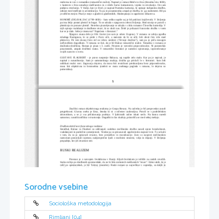
realizma in vez z romantiko (romantični realist). Napisal je roman Rdeče in črno (Kronika leta 1830),
v katerem s črno označuje meščanstvo in z rdečo barvo komunizem, vojsko in revolucijo. On sam
podpira revolucijo. V Italiji, kjer je živel, je napisal Parmska kartuzija, ki opisuje italijansko družbo,
odnose med meščani in aristokracijo. Tu pa ni posameznika ampak je družba, ki  ga nadomesti. Bil pa
je odličen esejist. Pisal je eseje o glasbi in glasbenikih, Shakespearju in zgodovini slikarstva. 
HONOR
É
 (DE) BALZAC (1799-1850) - Sam veliko napiše saj je bil poklicni književnik. V življenju
pa ima željo postati plemič in bogat. To se odraža v njegovem celem življenju. Pred smrtjo se poroči s
plemkinjo in postane plemič. Nenehno pisateljevanje se odraža v ciklu romanov Človeška komedija. V
nijh opisuje vsakdanje in družbene stvari, ki so okoli nas. Želel je prikazati francosko družbo v vsem
kar se je dalo. Sebe je imenoval “Napoleon v literaturi.”
Njegovo znano delo je Oče Goriot (on sam je odsev Evgena). V romanu se odvija zgodba
mladega Rastignaca,  ki se pride v Pariz učit, a namesto da bi se učil, želi zlesti čim više med
plemstvo. Pri tem skoraj čisto nič ne izbira sredstev (“žrtvuje družino”), sam pa je priča mnogim
nečloveškim dogodkom. V romanu se čuti, da je bil Balzac romantični realist. Tematika v romanu je
družinsko-družbena. Roman je pisan v 3. osebi. Prisoten je vsevedni pripovedovalec. Ni pomemben
posameznik, ampak družbeni status. V romantični literaturi je namesto opisovanja, izpovedovanje
svojih nazorov o svetu.
GUSTAVE FLAUBERT - je pravo nasprotje Balzaca, saj napiše zelo malo. Kar pa je napisal, je
napisal z natančnostjo. Sam je samotarskega značaja, družba ga privlači le v literaturi. Sam želi
odslikati realni svet. Zagovarja dejstvo, da mora biti resničnost predstavljena brez pripovedovalca,
mora  biti  objektivna  in brezosebna  (znebiti  se mora  osebnega  pogleda  v romanu,  le dejstva  so
pomembna). 
1
Značilni roman objektivnega realizma je Gospa Bovary. Na začetku je bil prepovedan zaradi
pregrešnosti. Glavna oseba je Ema, ženska ki ni z ničemer zadovoljna. Poroči se s podeželskim
zdravnikom,  a se ji vsa pričakovanja  podrejo.  V ljubimcih  začne  iskati  srečo.  Na koncu naredi
samomor, zaradi konflikta s stvarnostjo. Dogodki in čas skačejo, prizorišča se med seboj mešajo. 
Družbenokritičnost francoskega realizma
Stendhal, Balzac  in Flaubert  so odklanjali  sodobno meščansko družbo zaradi  njene brezdušnosti,
vsakdanjosti in praktične usmerjenosti. Vendar pa so prizanavali zgodovinsko nujnost le-te. To se kaže
v tem, da so jo opisovali stvarno, brez presodkov in moralizacije.  Zato so nasproti meščanskim
razmeram postavljali izjemne, nadpovprečne ljudi z močnimi strastmi, voljo in dejanji. V življenju
propadejo, ker jih stvarnost stre. 
RUSKI REALIZEM
Povezan je z razvojem fevdalizma v Rusiji. Kljub fevdalcem je težišče na ruskih revežih.
Stalno težijo po družbenih spremembah, da ne bi bilo nizkotnih meščanskih “stvari”. Eden takih, ki je
težil po spremembah, je bil Tolstoj (moralist). Ruski romani so največkrat v ospredju, so daljši in
družbeno politično opredeljeni. V njih ni opisovanja meščanskega razreda (vmesnega), so pa višji
fevdalci. Izobraženci so bili večinoma iz plemstva. V primerjavi s francoskim realizmom je manj
pesimističen, manj skeptičen in objektiven. Povdarjeno je tudi avtorjevo stališče, ni tako brezosebno
(stvarne stvari so prepletali s satiro, kritiko ter moralnimi, verskimi in političnimi idejami). 
Sorodne vsebine
N.V.GOGOLJ - Opisoval je rusko družbo (Nos, Portret). Po letnicah sicer spada v romantiko in je
Puškinov vrstnik (njegov svetovalec). Ni gradil le na lastnih iskušnjah, ampak je po njih spraševal tudi
svoje bližnje, in jih potem preoblikoval. V njegovih delih se odraža tudi njegova duševna zmedenost.
Leta 1842 napiše novelo Plašč. To delo je priredil po resnični zgodbi, o človeku, ki je varčeval in si
kupil puško, a jo je kmalu izgubil. Iz žalosti mu pomagajo prijatelji, ki mu kupijo novo. Tu se
Sociološka metodologija
uveljavijo izrazi mali človek in važna (pomembna) oseba. Nekatere stvari so groteskne (smešno-
tragične). V romanu se posmehuje važni osebi in s tem birokraciji. Pisatelj tu ne govori moralistično,
ampak vse le opiše. Gogolj je bil tudi romantični realist. Kasneje se tudi on obrne na realistično smer.
Večina ruskih romantikov pozno pride na zeleno vejo. Njegovi deli sta tudi Revizor (pregleduje
finančno stanje podjarmljenih, komedija na aktualne razmere, napačnemu se “prilizneš”) in Mrtve
Rimljani [04]
duše (nenavaden nedokončan roman, ki govori o kmetu, ki prodaja že umrle kmete na tuja posestva).