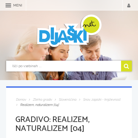
MENI
Domov
Zbirka gradiv
Slovenščina
Snov, zapiski - književnost
Realizem, naturalizem [04]
GRADIVO:
REALIZEM,
NATURALIZEM [04]