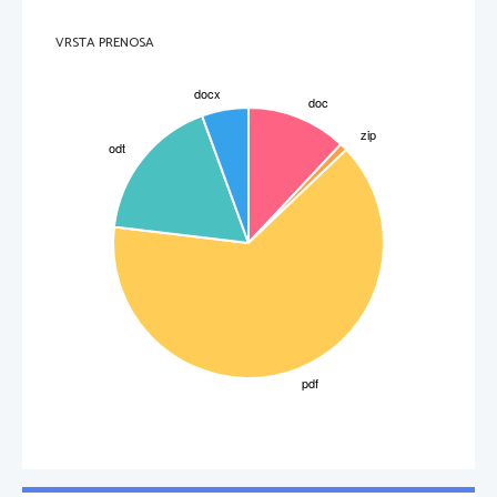
V romanu  Vojna  in mir je zajetih  okoli  500 dejavni  ljudi,  od teh je  200 zgodovinsko
resničnih. Obsega preko 2000 strani. Tolstoj je najprej prebiral zgodovinska dela in nato je šele
oblikoval   “zgodovinski”   roman.   Sam   ima   tudi   izkušnje   iz   bojev.   V   romanu   nastopata   dve
pomembnejši družini:  Bolkonska in Rostov (poleg so še ostale, kot so P. Bezuhov, Kuragin). V
nekaterih likih se je pisatelj sam upodobil, kakšen bi rad bil. Naslov je sestavljen iz besed vojna in
VRSTA PRENOSA
mir. Vojna pomeni zgodovinske dogodke, mir pa družinsko življenje, ki ga živijo družine. Ta roman je
epopeja (podobno nalogo imajo epi). 
Napisal pa je tudi družinsko-družbeni roman Ana Karenina (glavna oseba). Tu je prisoten
ljubezenski trikotnik.
ANGLEŠKI REALIZEM
V Angliji se je realizem razvil, saj so bile dobre gospodarske razmere, močan delavski razred
in razvoj delavskega gibanja. Razvije se v drugi polovici 19. stoletja. 
3