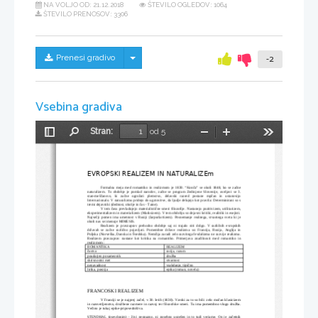
NA VOLJO OD:
21.12.2018
ŠTEVILO OGLEDOV: 1064
ŠTEVILO PRENOSOV: 3306
Skrij/prikaži meni
Prenesi gradivo
-2
Vsebina gradiva
Stran:
od 5
Preklopi
Najdi
Pomanjšaj
Povečaj
Orodja
stransko
vrstico
EVROPSKI REALIZEM IN NATURALIZEm
Formalna meja med romantiko in realizmom je 1830. “Konča” se okoli 1848, ko se začne
naturalizem. To obdobje je pomlad narodov, začne se program Zedinjene Slovenije, uveljavi se 3.
stan-meščansvo,   ki   začne   ogrožati   plemstvo,   delavski   razred   postane   mpčan   in   ustanovijo
Internacionalo. V naturalizmu pridejo do ugotovitve, da ljudje delujejo kot pravila: Determinirani so s
tremi dejavniki (dednost, okolje in čas - Taine).
V tem času prevladujejo materialistične smeri filozofije. Nastanejo pozitivizem, utilitarizem,
eksperimentalizem in materializem (Marksizem). V tem obdobju so dejavni kritiki, realitiki in esejisti.
Največji pomen ima umetnost v Rusiji (larpurlartizem). Posnemanje realnega, stvarnega sveta ki je
okoli nas se imenuje MIMESIS.
Realizem je pravzaprav prehodno obdobje saj ni trajalo niti dolgo. V različnih evropskih
državah se začne različno pojavljati. Pomembne države realizma  so: Francija, Rusija, Anglija in
Poljska (Norveška, Danska in Švedska). Nemčija zaradi zelo razvitega fevdalizma ne razvije realizma.
Realizem  pravzaprav nastane kot kritika na romantiko.  Primerjava  značilnosti  med romantiko in
realizmom:
ROMANTIKA
REALIZEM
čustva
racija, razum
poudarjen posameznik
družba
skrivnostni svet
stvarnost
nenavadnost
vsakdanje, tipično
lirika, poezija
epika (roman, novela)
FRANCOSKI REALIZEM
V Franciji se je najprej začel, v 30. letih (1830). Vzroki za to so bili: zelo močan klasicizem
in razsvetljenstvo, družbene razmere in razvoj ter filozofske smeri. Tu ima pomembno vlogo družba.
Večino je tukaj epike-pripovedništva.  
STENDHAL (psevdonim) - živi neopazno, ni posebno uspešen in to tudi verjame. On je začetnik