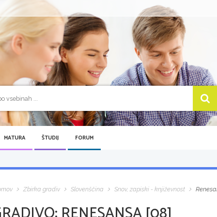
MATURA
ŠTUDIJ
FORUM
omov
Zbirka gradiv
Slovenščina
Snov, zapiski - književnost
Renesan
GRADIVO:
RENESANSA [08]