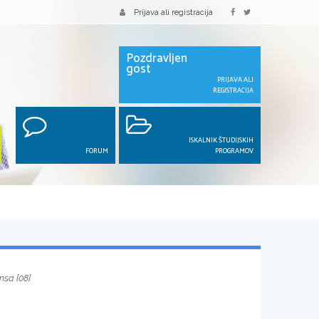
Prijava ali registracija
Pozdravljen
gost
PRIJAVA ALI
REGISTRACIJA
ISKALNIK ŠTUDIJSKIH
FORUM
PROGRAMOV
sa [08]