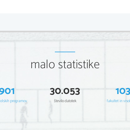
5. Poiščite in poimenujte figure.
           -stopnjevanje, mnogovezje, okrasni pridevki, ant
           rima: prestopna, metonimija, inverzija, poosebit
Giovanni Boccaccio
,
 (epika)
                                             Dekameron
malo statistike
Novela: -krajšega ali srednjega obsega
             -snov iz resničnega življenja
             -v središču en sam dogodek
             -malo literarnih oseb
             -zgradba enaka kot pri dramatiki
901
30.053
10
             -zaplet in razplet zelo hitra
             -novela po latinsko novica
šolskih programov
število datotek
fakultet in viso
Sokolja teorija: en motiv se pojavlja čez celo delo
Dekameron: (gr. deka hamerai – 10 dni), zbirka novel s
                    mladeniči in 7 mladenk zbeži iz Firenc pr
                    čas s pripovedovanjem zgodb (10 dni x 10