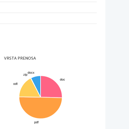
bčutji, ki jih je v njem vzbudila 
lahko opazimo, ker on nje ne omenja, 
klepamo, da gre za njo
odobo ljubljene ženske pričara?
ajbrž je ta ženska nežna ali pa se takšna
V čem sta si podobni in v čem 
VRSTA PRENOSA
 ljubezni, obema so pesniki namenili 
gledata na njiju.
e mnogovezje uporabljeno v 
znamuje pesem?
n 8x. Mislim, da pesem zaznamuje tako, 