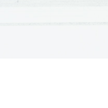
Novela o sokolu:
-v središču en dogodek, drugo so pripetljaji
-glavni motiv: sokol
-tema: viteška ljubezen
-ideja: Giovanna: »...hočem rajši moža, ki potrebuje bo
           potrebuje moža...«
1. Kako se v noveli stopnjuje napetost?
             -do glavnega dogodka – prošnje Giovanne za s
2. Kateri je osrednji dogodek?
             -ljubezen med Friderikom in Giovanno
3. Na katerih mestih se v noveli pojavi sokol?
           -kot pomočnik za lov, prijatelj, hišni ljubljenček
4. Katera je osrednja življenjska ideja novele?
           -fant je najprej obubožal, potem pa dobil želeno
           -glej ideja
5. Katere značilnosti Novele o sokolu spominjajo še na 
           -renesančne: ljubezen do sina, poroka ki si jo sa
           -srednjeveške: plemiči, socialna zgradba