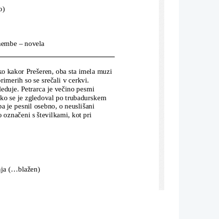
o)
emembe – novela
tako kakor Prešeren, oba sta imela muzi 
rimerih so se srečali v cerkvi. 
leduje. Petrarca je večino pesmi 
liko se je zgledoval po trubadurskem 
a je pesnil osebno, o neuslišani 
o označeni s številkami, kot pri 
ja (...blažen)
 besede)
izpoved lirskega subjekta