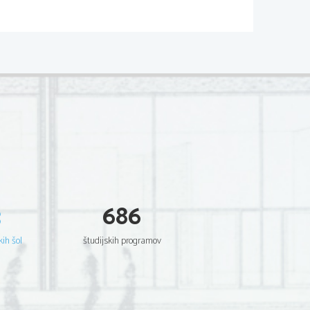
iteze: grenko sladki, ponavljanja, 
ev
3
686
kih šol
študijskih programov
 pripovednim okvirom – 100, 3 
ed kugo na podeželje, kjer si krajšajo 
 ljudi = 100)