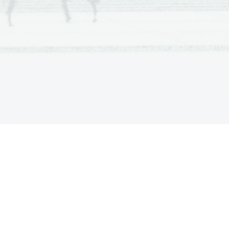
gastvo, kakor pa bogastvo, ki 
okola
 in hrana
 žensko
srednji vek in katere so že renesančne
m želiš