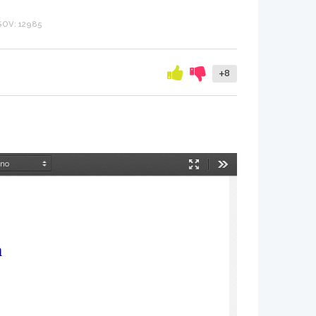
OV: 12985
+8
Način
Orodja
predstavitve
a