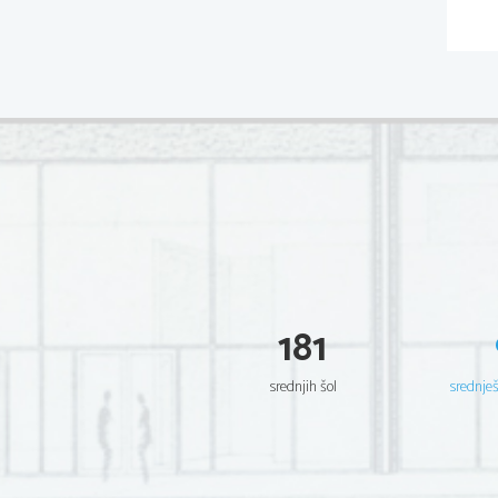
181
srednjih šol
srednje