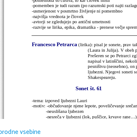
-pomemben je tudi razum (po razumski poti najti razlag
-usmerjenost v posmrtno življenje ni pomembno
-najvišja vrednota je človek
-avtorji se zgledujejo po antični umetnosti
-razvije se lirika, epika, dramatika - prenese večje spr
Francesco Petrarca
(lirika): pisal je sonete, prav 
(Laura in Julija). V obeh p
Prešeren se po Petrarci zg
napisal v latinščini, neko
pesništvu (neosebno), on p
ljubezni. Njegovi soneti s
Shakespeareju.
Sonet št. 61
-tema: izpoved ljubezni Lauri
-motiv: -občudovanje njene lepote, poveličevanje srečan
            -neuslišana ljubezen
            -nesreča v ljubezni (lok, puščice, krvave rane...)
            -obup zaradi njene nedostopnosti (vzdihi, solze,
orodne vsebine
Pazi: v pesmi ne opisuje, niti ne pripoveduje, ampak je 