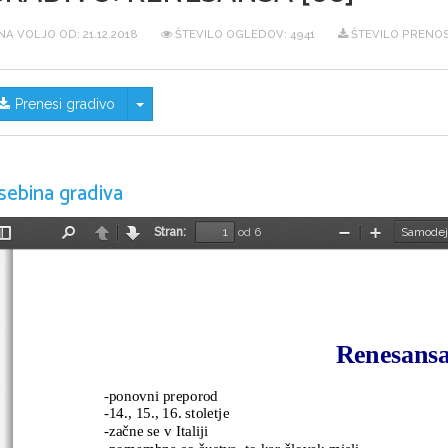
NA VOLJO OD:
21.12.2018
ŠTEVILO OGLEDOV: 4941
ŠTEVILO PRENOS
Skrij/prikaži meni
Prenesi gradivo
sebina gradiva
Stran:
od 6
Preklopi
Najdi
Nazaj
Naprej
Pomanjšaj
Povečaj
stransko
vrstico
Renesans
-ponovni preporod
-14., 15., 16. stoletje
-začne se v Italiji
-pomembna so čustva, to kar človek misli