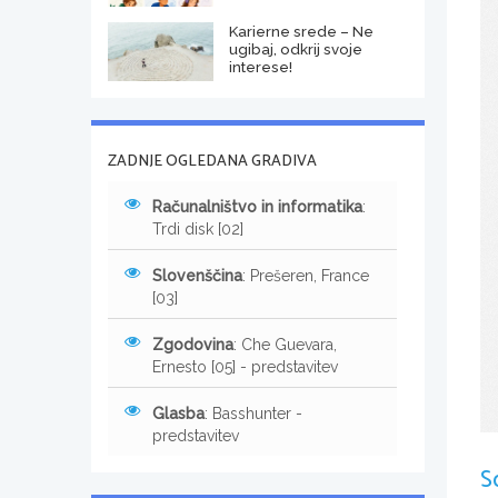
Karierne srede – Ne
ugibaj, odkrij svoje
interese!
ZADNJE OGLEDANA GRADIVA
Računalništvo in informatika
:
Trdi disk [02]
Slovenščina
: Prešeren, France
[03]
Zgodovina
: Che Guevara,
Ernesto [05] - predstavitev
Glasba
: Basshunter -
predstavitev
S