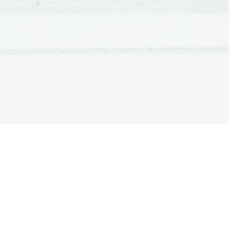
opis zavesti skuša nadomestiti z opisom stvarne predmet
Michael Buton - Modifikacija, Beckett - Molly.