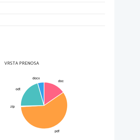
r. Stefan Zweig napiše biografijo Marije
lni, proletarski, kmečki, vojni in drugi. Z
na  v  cikle  ali  zelo obsežne  romane,
blemski   roman   Oče   Goriot   (razčlenjuje
 družbene romane piše Dickens - Oliver
liziral francosko družbo po revoluciji.
 hkrati zgodovinsko, junaško in zasebno
VRSTA PRENOSA
uše. 
 demokratični revolucionarni generaciji.
 moralnega nihilizma (če ni Boga, je vse
. Edini izhod vidi v vrnitvi v krščanstvo,