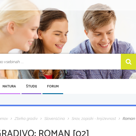
MATURA
ŠTUDIJ
FORUM
omov
Zbirka gradiv
Slovenščina
Snov, zapiski - književnost
Roman 
GRADIVO:
ROMAN [02]