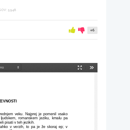
OV: 5948
+6
Način
Orodja
predstavitve
ŽEVNOSTI
srednjem veku. Najprej je pomenil vsako
v ljudskem, romanskem jeziku, kmalu pa
i pisati v teh jezikih.
hko v verzih, to pa je že skoraj ep; v