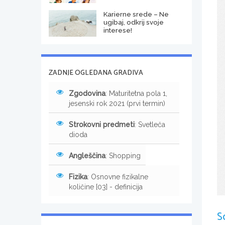
Karierne srede – Ne
ugibaj, odkrij svoje
interese!
ZADNJE OGLEDANA GRADIVA
Zgodovina
: Maturitetna pola 1,
jesenski rok 2021 (prvi termin)
Strokovni predmeti
: Svetleča
dioda
Angleščina
: Shopping
Fizika
: Osnovne fizikalne
količine [03] - definicija
S