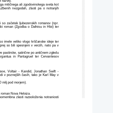
 razvit).
ga mitičnega ali zgodovinskega sveta kot
užbenih nezgodah, zlasti pa o notranjih
i so začetek ljubezenskih romanov (npr.
ki roman (Zgodba o Dafnisu in Hloi) ter
 so imele veliko vlogo krščanske ideje ter
prej so bili spesnjeni v verzih, nato pa v
e pastirske, satirične po antičnem zgledu
argantua   in   Pantagruel   ter   Cervantesov
oe, Voltair - Kandid, Jonathan Swift -
di v poznejših časih, tako je Karl May v
0 milj pod morjem).
i roman Nova Heloiza.
pomembna zlasti razpoloženja notranjosti
 stvarnosti pa je zgodovinski roman, ki ga