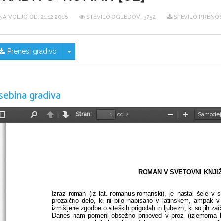
NA VOLJO OD:
21.12.2018
ŠTEVILO OGLEDOV: 3752
ŠTEVILO PRENOS
Skrij/prikaži meni
Prenesi gradivo
sebina gradiva
Stran:
od 2
Preklopi
Najdi
Nazaj
Naprej
Pomanjšaj
Povečaj
stransko
vrstico
ROMAN V SVETOVNI KNJI
Izraz roman (iz lat. romanus-romanski), je nastal šele v 
prozaično delo, ki ni bilo napisano v latinskem, ampak 
izmišljene zgodbe o viteških prigodah in ljubezni, ki so jih začel
Danes nam pomeni obsežno pripoved v prozi (izjemoma la