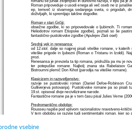
romanu se junak življenjsko in duhovno razvija, v epu pa je že
Roman pripoveduje o usodi enega ali več oseb ne iz junaške
ep, temveč iz stvarnega sedanjega sveta, o prigodah, dr
doživljajih, ki spremljajo takšne dogodke.
Roman v stari Grčiji:
obsežne zgodbe, ki so pripovedovale o ljubimcih. Ti roman
Heliodotrov romam Etiopske zgodbe), poznali so še pastirs
fantastično-pustolovske zgodbe (Apulejev Zlati osel)
Srednji vek in renesansa:
od 12.stol. dalje so najprej pisali viteške romane, v katerih
viteške prigode in ljubezni (Roman o Tristanu in Izoldi). Naj
prozi.
Renesansa je prevzela ta tip romana, pridružila pa mu je nov
ter   potepuške   romane.   Najbolj   znana   sta   Rabelaisov   G
Bistroumni plemič Don Kihot (parodija na viteške romane).
Klasicizem in razsvetljenstvo:
razvije se pustolovski roman (Daniel Defoe-Robinson Crus
Gulliverjeva potovanja). Pustolovske romane pa so pisali tu
19.st. opisoval divje necivilizirane narode.
Fantastične romane pa je v tem času pisal Julies Verne (200
Predromantično obdobje:
Rousseu napiše pod vplivom racionalistov nravstveno-kritičn
V tem obdobju se razvije tudi sentimentalni roman, kjer so 
in v naravi (Goethe - Trpljenje mladega Wertherja).
orodne vsebine
Med romantiko in realizmom:
prehod od subjektivnega domišljijskega slikanja k objektivni