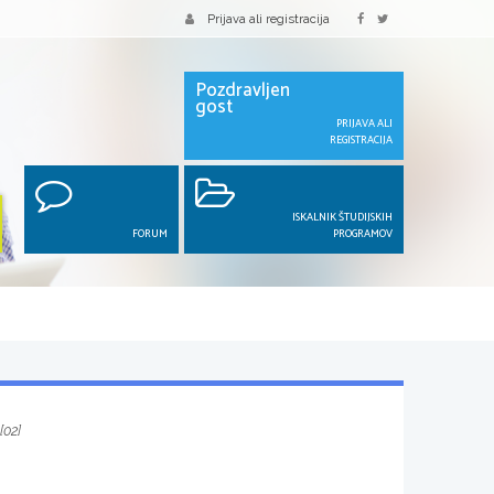
Prijava ali registracija
Pozdravljen
gost
PRIJAVA ALI
REGISTRACIJA
ISKALNIK ŠTUDIJSKIH
FORUM
PROGRAMOV
[02]