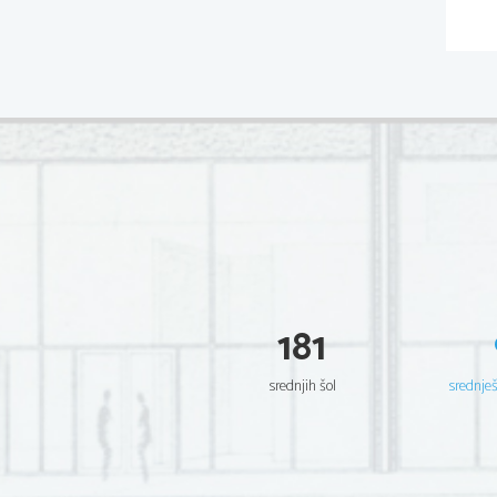
181
srednjih šol
srednje