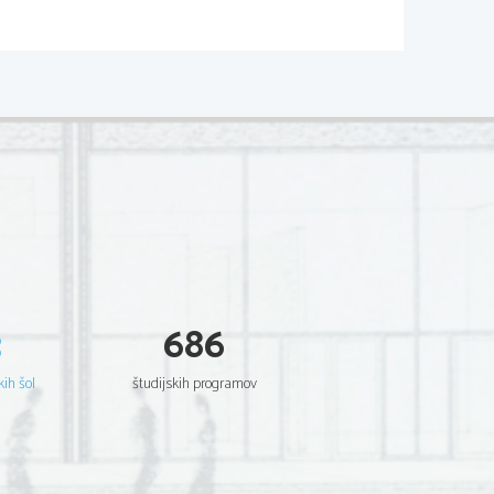
eška čustva in strasti, poudarja pomen in
ezni posameznika in družbe. Najvidnejši
vi: Beznica, Nana...), poleg njega pa sta
o življenje. Ti romani se do skrajnosti
in zgodovinskim trenutkom.
  njihova usoda kaže v teh novih zakonih
čavi in goščavi, 
olmes,
orki - Mati.
a ni več sklenjena, središče vsega je v
3
686
i in svet: Proustovi romani iz cikla Iskanje
ližje eksistencializmu.
kih šol
študijskih programov
a, Malraux - Kraljevska pot. V ospredju je
ti, sreči, svet pa mu je ne daje, zato je
je izročilo prejšnjih  modernih romanov,