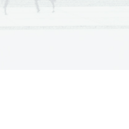
nosti: Robbe - Grillet v romanu Videc,