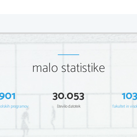
Naturalistični družbeni roman razčlenjuje najintimnejša člov
upravičenost nagonskih človekovih dejanj in raziskuje bol
predstavnik je Zola (ciklus 20-ih romanov Rougon - Macquarto
predstavnika še Goncourt - Germinie ter Maupassant - Njen
oklepajo načela, da je človek določen z dednostjo, okoljem 
So eksperimentalni, saj pisatelj opisuje ljudi tako, da se 
filozofov pozitivistov.
Književnostne smeri 20. stoletja:
malo statistike
razvijajo se mladinski romani, začetnik je Sienkiewicz - V puš
detektivski romani: Poe - Detektiv Dupin, Doyle - Sherlock H
fantastični roman: Oscar Wilde - Slika Doriana Graya, 
socialistični roman: ima največ predstavnikov med Rusi, npr.G
Moderni roman:
je po zgradbi bolj razbit, nejasen, podoba stvarnega svet
901
30.053
10
junakovi  zavesti, kjer se zrcalijo življenjski položaji, dogodk
izgubljenega časa, Kafka - Preobrazba, Joyce - Ulikses.
Hemingway - Zbogom orožje in Faulkner - Krik in bes sta že b
šolskih programov
število datotek
fakultet in viso
Eksistencializem:
eksistencialistični roman: Camus - Tujec, Sartre - Zrela let
tema absurda med človekom in svetom - človek teži k popolnos
absurdno.
Novi roman
:
nastane sočasno z absurdnim gledališčem (1950/60).Nadalju