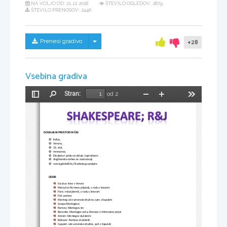
NA VOLJO OD:
21.12.2018
ŠTEVILO OGLEDOV: 2879
ŠTEVILO PRENOSOV: 2446
Skrij/prikaži meni
Prenesi gradivo
+28
Vsebina gradiva
Stran:
od 2
Preklopi
Najdi
Pomanjšaj
Povečaj
Orodja
stransko
vrstico
D
O
GAJALNI PROSTOR IN ČAS

Italija, 

Verona, 

16. stol, 

renesansa,

Elizabeta I pride na oblast, kapitalizem

Anglikanska cerkev se osamosvoji

razvoj gledališča, Elizabeta ga 
podpira
OSEBE
Escalus: knez v Veroni
Mercuito: Romeov prijatelj, v rodu s knezom
Paris: mlad plemič, v rodu s knezom
Paž: parisov
Monteg: oče veronske družine, spre s Kapuleti
Gospa Montegova
Romeo: Montegov sin
Benvolio: Montegov neča, Romeov in Mercui
tov prijat.
Abram: Montegov služabnik
Baltazar: Romeov služabnik
Capulet: oče veronske družine, sprt z Kapuleti