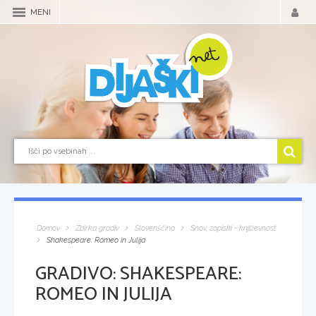
MENI
Domov
Zbirka gradiv
Slovenščina
Snov, zapiski - književnost
Shakespeare: Romeo in Julija
GRADIVO:
SHAKESPEARE:
ROMEO IN JULIJA