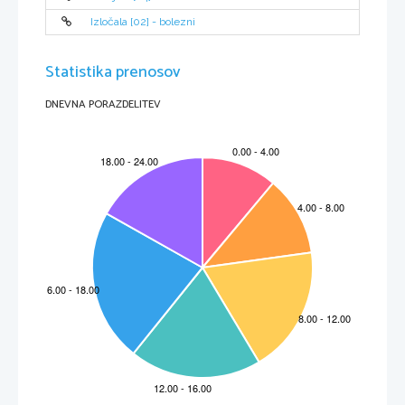
Siegfrieda na lovu ubil. Kriemhilda je takoj vedela, da je to storil Hagen. Čez nekaj 
časa je Atila, hunski kralj, izgubil svojo ženo, zato se je odločil, da bo očaral 
Kriemhildo. Ta sprva ni hotela sprejeti ženitne ponudbe, nato pa se je le vdala. 
Izločala [02] - bolezni
Preselila se je k Atili na dvor, kjer je skovala maščevalni načrt, kako bo ubila Hagena.
Moža je prepričala naj pošlje po njene sorodnike. Hagen je bil sprva proti obisku, saj 
je slutil Kriemhildino maščevanje, vseeno pa so obisk sprejeli. Na poti proti Kriemhildi
je Hagenu vila potrdila njegovo sumničenje. Povedala mu je, da bodo vsi, ki gredo na
obisk, pogubljeni. Kar je vila napovedala, se je tudi zgodilo. Na dvoru so se vneli boji,
umrla sta tudi Hagen in Gunther. Kriemhilda je najprej odsekala glavo Guntherju, 
Statistika prenosov
nato pa je ubila še Hagena. Ko je to videl Hildebrand, se je odločil, da bo maščeval 
Hagenovo smrt, in tako je ubil še Kriemhildo.
DNEVNA PORAZDELITEV