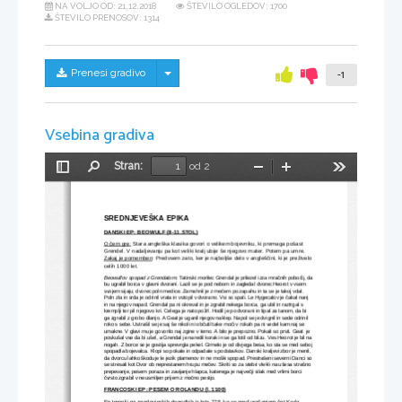
NA VOLJO OD:
21.12.2018
ŠTEVILO OGLEDOV: 1700
ŠTEVILO PRENOSOV: 1314
Skrij/prikaži meni
Prenesi gradivo
-1
Vsebina gradiva
Stran:
od 2
Preklopi
Najdi
Pomanjšaj
Povečaj
Orodja
stransko
vrstico
SREDNJEVEŠKA EPIKA
DANSKI EP: BEOWULF (8-11.STOL)
O čem gre:
Stara angleška klasika govori o velikem bojevniku, ki premaga pošast 
Grendel. V nadaljevanju pa kot veliki kralj ubije še njegovo mater. Potem pa umre.
Zakaj je pomemben
: Predvsem zato, ker je najboljše delo v angleščini, ki je preživelo
celih 1000 let.
Beowulfov spopad z Grendalom
: 
Tatinski morilec Grendal je prilezel izza mračnih pobočij, da
bu ugrabil borca v glavni dvorani. Lazil se je pod nebom in zagledal dvorec Heorot v vsem 
svojem sijaju; dvorec poln medice. Zamahnil je z mečem po zapahu in ta se je takoj vdal. 
Poln zla in srda je odrinil vrata in vstopil v dvorano. Vsi so spali. Le Hygecalov je čakal nanj 
in na njegov napad. Grendal pa ni okreval in je zgrabil nekega borca, ga ubil in raztrgal s 
kremplji ter pil njegovo kri. Celega je nato požrl. Hodil je po dvorani in tipal za tanom, da bi 
ga zgrabil z grobo dlanjo. A Geat je uganil njegov naklep. Napol se je dvignil in sede odrinil 
roko s sebe. Ustrašil se je saj še nikoli ni občutil take moči v rokah pa ni vedel kam naj se 
umakne. V glavi mu je govorilo naj zgine v temo. A bilo je prepozno. Pokali so prsti. Geat  je 
poskušal vse da bi ušel, a Grendal je naredil korak in se ga lotil od blizu. Ves Heorot je bil na 
nogah. Z borce se je gostija sprevrgla pekel. Grmelo je od divjega besa, ko sta se med seboj
spopadla bojevalca. Klopi so pokale in odpadale s podstavkov. Danski kraljevi zbor je menil, 
da dvorcu lahko škoduje le jezik plamenov in ne moški spopad. Prestrašeni severni Danci so 
se stresali kot Dvor ob neprestanem hrupu mečev. Skriti so za stebri vlekli na ušesa strašno 
prepevanje, pesem poraza in zavijanje hlapca, katerega je največji silak med vrlimi borci 
čvrsto zgrabil v neusmiljen prijem z močno pestjo.
FRANCOSKI EP: PESEM O ROLANDU (l. 1100)
Ep temelji na zgodovinskih dogodkih iz leta 778, ko so med vračanjem čet Karla 