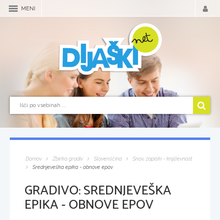
MENI
Domov
Zbirka gradiv
Slovenščina
Snov, zapiski - književnost
Srednjeveška epika - obnove epov
GRADIVO:
SREDNJEVEŠKA
EPIKA - OBNOVE EPOV