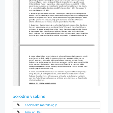
Velikega iz Španije zadnjo stražo pod Rolandovim poveljstvom napadli roparski 
krščanski Baski. Ta snov je predelana v duhu prve križarske vojne (1095 - 1099) 
zoper Saracene, zato so na mesto Baskov stopili muslimanski Saraceni (oz. Mavri), 
ki so s pomočjo izdajalca Ganelona obkolili Rolandovo četo v dolini Roncevaux. To 
snov obdeluje ep v treh delih.
V prvem se spreta Ganelon in Roland, Ganelon pa s pomočjo saracenskega kralja 
Marsila zasnuje maščevanje. Na poti domov Karel dobi ponudbo saracenskega kralja
Marsila iz Zaragoze, ki mu obljubi, da se želi spreobrniti iz pogana v kristjana. Karel 
ponudbo sprejme in v Zaragozo pošlje grofa Ganelona, ki ob stiku z Marsilom 
izkoristi priložnost, da se maščuje svojemu posinovljencu Rolandu.
V drugem delu Saraceni zajamejo in pokončajo Rolanda in njegovo četo. Ganelon s 
Saraceni organizira zasedo pri zadnji straži Karla Velikega, ki ji poveljuje Roland, v 
njej pa sta še njegov prijatelj Oliver in škof Turpin. Saraceni napadejo prvi in Roland 
je preponosen, da bi zatrobil na svoj bojni rog Oliphant, kakor mu je naročil sam 
Karel, v primeru, če bi naleteli na kakršno koli oviro in bi potreboval pomoč. Franki se
borijo herojsko, vendar so številčno prešibki. Ko prizadeti in žalostni Roland vidi, da 
je njegov prijatelj Oliver ranjen in da mu ni več pomoči, se poniža in nazadnje zatrobi,
a za njegovo vojsko in zanj je že prepozno. Karel se s preostalo vojsko vrne na 
pomoč, spozna, da je Ganelon izdal svoje ljudstvo, in ga zato kaznuje. Preden 
Roland umre, skuša neuspešno zlomiti svoj nadnaravni meč Durandal, da ne bi prišel
v roke poganom. Pade na tla z glavo obrnjen proti Španiji in se spominja, koliko 
dežel je pomagal Karlu osvojiti, nazadnje pomisli še na rodno Francijo in umre. Sveti 
Gabriel njegovo dušo odnese v raj.
V tretjem pa se Karel Veliki maščuje nad Saraceni. Iz jeze uniči Mavre ter premaga 
emirja Baliganta, ki je okrepil Saracene, s temi bitkami pa maščuje smrt nečaka 
Rolanda. Ko se Karel vrne iz Roncevauxa, je Ganelon postavljen pred sodišče in 
usmrčen. Aude, Rolandova ljubezen pa od žalosti umre, ko izve da se Roland ne bo 
nikoli več vrnil domov.
NEMŠKI EP: PESEM O NIBELUNGIH
Ep pripoveduje o Kriemhildi, ki je veljala za najlepšo med dekleti. Z njo so živeli njeni 
bratje Gernot, Giselher, Gunther in polbrat Hagen. Na drugi strani pa opiše 
Siegfrieda, ki se je odločil, da se bo poročil s Kriemhildo. Siegfried pride na wormski 
dvorec, kjer je živela Kriemhilda, in na tem dvorcu ostane nekaj časa. Ko je prvič 
Sorodne vsebine
zagledal Kriemhildo, je bil popolnoma očaran nad njo, ta pa mu je naklonjenost 
vračala. Siegfried se je, zato da bi dobil njeno roko, odločil, da bo pomagal Guntherju
pridobiti Brunhildo za ženo. Skupaj sta odšla na pot po Brunhildo, ko pa sta prispela 
do nje, se je moral Gunther z njo pomeriti v bojnih igrah. Z zvijačo Siegfrieda mu je 
uspelo zmagati in tako je Brunhildo odpeljal s seboj na dvor. Sledila je poroka 
Sociološka metodologija
Siegfrieda in Kriemhilde ter Brunhilde in Guntherja. Obema sta se rodila sinova. 
Nekega dne sta se Kriemhilda in Brunhilda sporekli. Brunhilda je zato zahtevala 
Siegfriedovo smrt. Kriemhilda je v dobre namene, nevedoč, da je Siegfrieda s tem 
Rimljani [04]
tako rekoč pogubila, izdala Hagenu Siegfriedovo ranljivo mesto. Tako je Hagen 