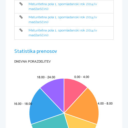
Figyelmesen olvassa el ezt az útmutatót! 
Ne lapozzon, és ne kezdjen a feladatok megoldásába, amíg azt a felügyel
ő
 tanár nem engedélyezi! 
Maturitetna pola 1, spomladanski rok 2014 (v
Ragassza vagy írja be kódszámát a feladatlap jobb fels
ő
 sarkában lev
ő
 keretbe és az értékel
ő
lapokra! 
A feladatlap 4 strukturált feladatot tartalmaz, ebb
ő
l válasszon ki kett
ő
t! Összesen 40 pont érhet
ő
 el, egy-egy feladat 20 
madžarščini)
pontot ér. 
A táblázatban jelölje meg x-szel, melyik
 feladatokat értékelje az értékel
ő
!
Ha ezt nem teszi meg, az értékel
ő
 tanár az els
ő
 két 
megoldott feladatot értékeli.  
Maturitetna pola 1, spomladanski rok 2014 (v
madžarščini)
Válaszait tölt
ő
tollal vagy golyóstollal írja a 
feladatlap
 erre kijelölt helyére! Olvashatóan írjon! Ha tévedett, a leírtat húzza át, 
majd válaszát írja le újra! Az olvashatatlan válaszokat és a nem egyértelm
ű
 javításokat 0 ponttal értékeljük. 
Bízzon önmagában és képességeiben! Eredményes munkát kívánunk! 
Maturitetna pola 1, spomladanski rok 2014 (v
madžarščini)
Statistika prenosov
DNEVNA PORAZDELITEV
*M14152111M03*
3/20
Prazna stran
Üres oldal