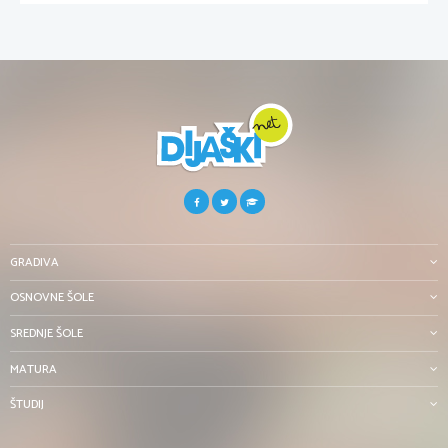
GRADIVA
OSNOVNE ŠOLE
SREDNJE ŠOLE
MATURA
ŠTUDIJ