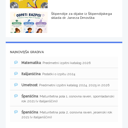
Štipendije za dijake iz Štipendijskega
sklada dr. Janeza Drnovška
NAJNOVEJŠA GRADIVA
Matematika
: Predmetni izpitni katalog 2026
Italijanščina
: Podatki o izpitu 2024
Umetnost
: Predmetni izpitni katalog 2024, 2025 in 2026
Španščina
: Maturitetna pola 1, osnovna raven, spomladanski
rok 2021 (v italijanščini)
Španščina
: Maturitetna pola 2, osnovna raven, jesenski rok
2021 (v italijanščini)