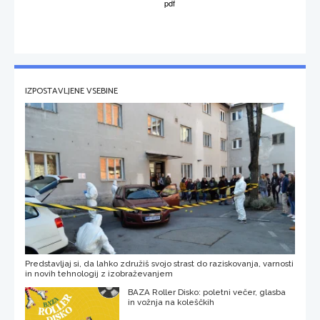
IZPOSTAVLJENE VSEBINE
Predstavljaj si, da lahko združiš svojo strast do raziskovanja, varnosti
in novih tehnologij z izobraževanjem
BAZA Roller Disko: poletni večer, glasba
in vožnja na koleščkih