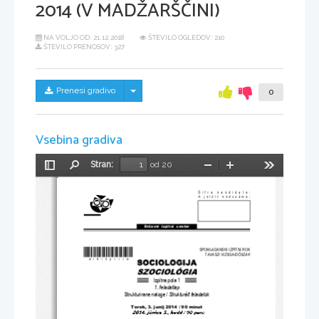
2014 (V MADŽARŠČINI)
NA VOLJO OD:
21.12.2018
ŠTEVILO OGLEDOV: 210
ŠTEVILO PRENOSOV: 327
Skrij/prikaži meni
Prenesi gradivo
0
Vsebina gradiva
Stran:
od 20
Preklopi
Najdi
Pomanjšaj
Povečaj
Orodja
stransko
vrstico
Šifra kandidata:
A jelölt kódszáma:
Državni  izpitni  center
*M14152111M* 
SPOMLADANSKI IZPITNI ROK 
TAVASZI VIZSGAID
Ő
SZAK
Izpitna pola 1
1. feladatlap
Strukturirane naloge / 
Strukturált feladatok
Torek, 3. junij 
2014 / 90 minut