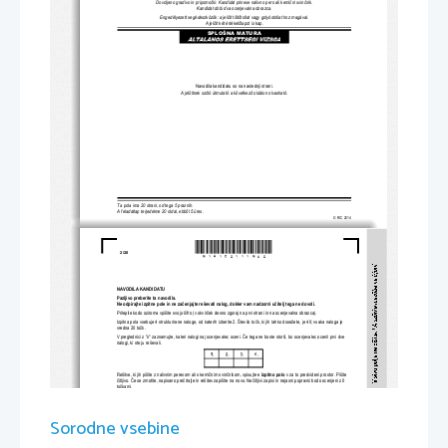
Dovoljeno gradivo in pripomo
č
ki: Kandidat prinese nalivno pero ali kemi
č
ni svin
č
nik. 
Kandidat dobi dva ocenjevalna obrazca.
Engedélyezett segédeszközök: a jelölt tölt
ő
tollat vagy golyóstollat hoz magával. 
A jelölt két értékel
ő
lapot is kap. 
SPLOŠNA MATURA
Navodila kandidatu so na naslednji strani.
A jelöltnek szóló útmutató a következ
ő
 oldalon olvasható.
Ta pola ima 20 strani, od tega 5 praznih.
A feladatlap terjedelme 20 oldal, ebb
ő
l 5 üres.
© RIC 2014
*M14152111M02*
2/20 
NAVODILA KANDIDATU 
Pazljivo preberite ta navodila. 
Ne odpirajte izpitne pole in ne za
č
enjajte reševati nalog, dokler vam nadzorni u
č
itelj tega ne dovoli. 
Prilepite kodo oziroma vpišite svojo šifro (v okvir
č
ek desno zgoraj na prvi strani in na ocenjevalna obrazca).  
Izpitna pola vsebuje 4 strukturirane naloge, od katerih izberite 2. Število to
č
k, ki jih lahko dosežete, je 40; vsaka naloga je 
vredna 20 to
č
k. 
V preglednici z "x" zaznamujte, kateri nalogi naj ocenjevalec oceni. 
Č
e tega ne boste storili, bo ocenjevalec ocenil prvi dve 
nalogi, ki ste ju reševali. 
Rešitve, ki jih pišite z nalivnim peresom ali s kemi
č
nim svin
č
nikom, vpisujte 
v izpitno polo
 v za to predvideni prostor. Pišite 
č
itljivo. 
Č
e se zmotite, napisano pre
č
rtajte in rešitev zapišite na novo. Ne
č
itljivi zapisi in nejasni popravki bodo ocenjeni z 0 
to
č
kami. 
Zaupajte vase in v svoje zmožnosti. Želimo vam veliko uspeha. 
Sorodne vsebine
ÚTMUTATÓ A JELÖLTNEK 