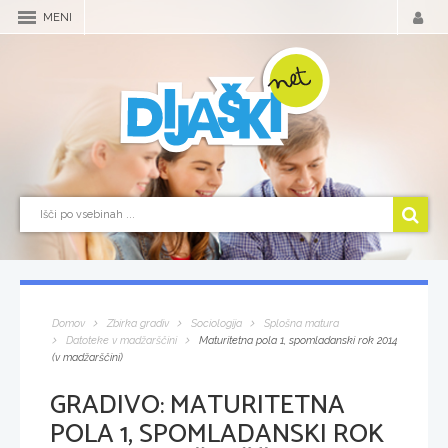
MENI
Domov
Zbirka gradiv
Sociologija
Splošna matura
Datoteke v madžarščini
Maturitetna pola 1, spomladanski rok 2014
(v madžarščini)
GRADIVO:
MATURITETNA
POLA 1, SPOMLADANSKI ROK