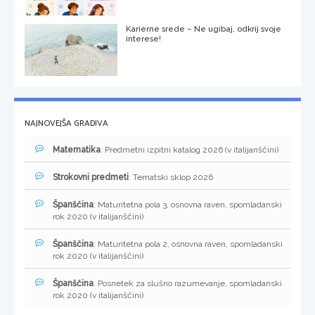
Karierne srede – Ne ugibaj, odkrij svoje
interese!
NAJNOVEJŠA GRADIVA
Matematika
: Predmetni izpitni katalog 2026 (v italijanščini)
Strokovni predmeti
: Tematski sklop 2026
Španščina
: Maturitetna pola 3, osnovna raven, spomladanski
rok 2020 (v italijanščini)
Španščina
: Maturitetna pola 2, osnovna raven, spomladanski
rok 2020 (v italijanščini)
Španščina
: Posnetek za slušno razumevanje, spomladanski
rok 2020 (v italijanščini)