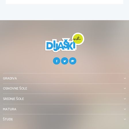
GRADIVA
OSNOVNE ŠOLE
SREDNJE ŠOLE
MATURA
ŠTUDIJ