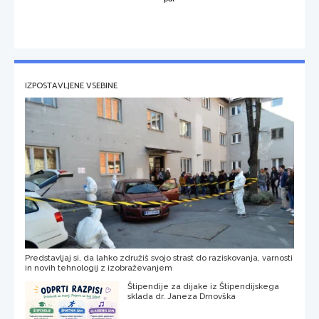
IZPOSTAVLJENE VSEBINE
Predstavljaj si, da lahko združiš svojo strast do raziskovanja, varnosti
in novih tehnologij z izobraževanjem
Štipendije za dijake iz Štipendijskega
sklada dr. Janeza Drnovška