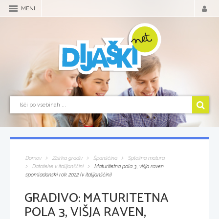
MENI
Domov
Zbirka gradiv
Španščina
Splošna matura
Datoteke v italijanščini
Maturitetna pola 3, višja raven,
spomladanski rok 2022 (v italijanščini)
GRADIVO:
MATURITETNA
POLA 3, VIŠJA RAVEN,