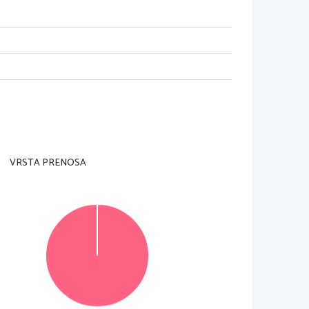
nadzorni u
č
itelj tega ne dovoli.
rani
 in na ocenjevalni obrazec).
je je 60 minut. Priporo
č
amo vam, da za 
VRSTA PRENOSA
i jih lahko dosežete, je 40, od tega 16 v delu A in 
e 
v izpitno polo
v za to predvideni prostor. 
e
č
rtajte in rešitev zapišite na novo. Ne
č
itljivi 