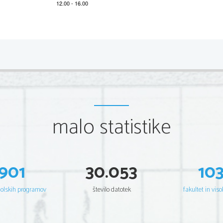
2 
A) BRALNO RAZUMEVANJE 
1. naloga 
Lea atentamente el relato y marque la letra V si la afirmac
falsa. 
FRESAS Y PUNTO por Ju
malo statistike
segurame
En 1997 viajé por Alemania y Francia y, sólo 
vacacion
después de haber completado lo que creía era 
Por supu
un verdadero recorrido de iniciación intelectual, 
disfruté 
llegué a Roma. La primavera había quedado 
más simp
atrás y el calor simple y contundente del 
901
30.053
10
por azar
verano italiano ya se hacía sentir. Una mañana 
tenía sob
hablé con Margarita. Margarita era una turinesa 
que alguien me había presentado en la 
fresa. El
šolskih programov
število datotek
fakultet in viso
intencion
Vidéotheque de París. Habíamos recorrido el 
agradabl
Museé d 'Orsey juntos, y yo había sostenido su 
paraguas varias veces, si el clima no ayudaba, 
todavía f
iba pasan
mientras caminábamos por la Rue de Rivoli 