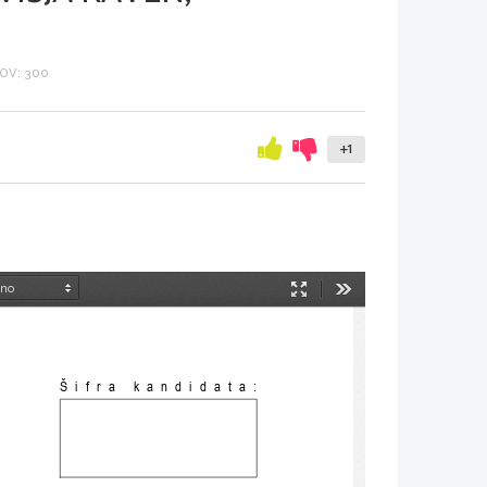
OV: 300
+1
Način
Orodja
predstavitve
Šifra kandidata: