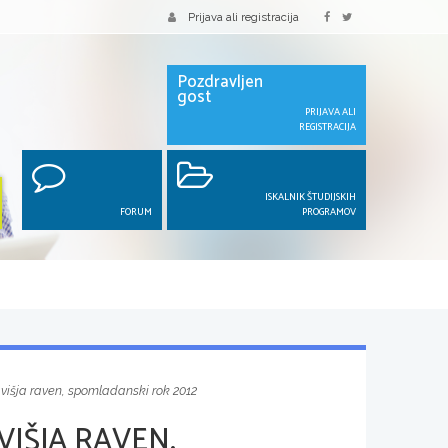
Prijava ali registracija
Pozdravljen
gost
PRIJAVA ALI
REGISTRACIJA
ISKALNIK ŠTUDIJSKIH
FORUM
PROGRAMOV
 višja raven, spomladanski rok 2012
VIŠJA RAVEN,