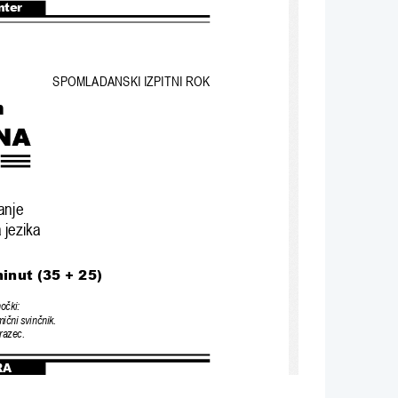
nter
SPOMLADANSKI IZPITNI ROK
n
anje
 jezika
minut (35 + 25)
mo
č
ki:
mi
č
ni svin
č
nik. 
razec.
RA