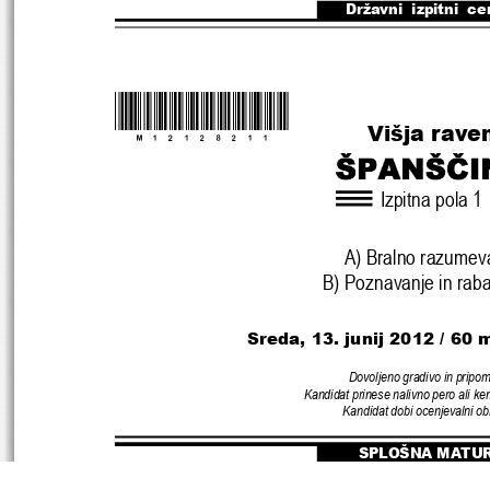
Državni  izpitni  ce
*M12128211*
Višja rave
Izpitna pola 1
A) Bralno razumev
B) Poznavanje in raba
Sreda, 13. junij 2012 
/ 60 
Dovoljeno gradivo in pripo
Kandidat prinese nalivno pero ali ke
Kandidat dobi ocenjevalni ob
SPLOŠNA MATU