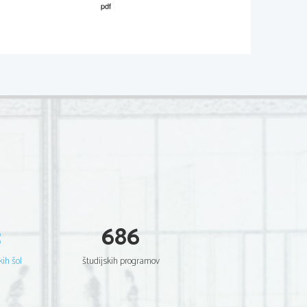
M121-282-1-1 
ión es verdadera o la letra F si es 
an Terranova 
nte los clientes se habían tomado 
es. 
esto, Il Duomo me sorprendió. Lo 
mucho, como un juguete caro, la forma 
le de adorar a Dios. Después, casi 
3
686
, me senté en las mesas que un café 
re la calle. Pedí un granizado de 
 día había sido largo y no tenía 
kih šol
študijskih programov
es de volver al hostal. Me resultó 
e sentarme cuando el sol estaba 
uerte y, sin moverme, ver como el día 
do y la tarde calurosa se 