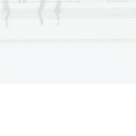
aba en la noche, más fresca. Tuve la 
 de recorrer algunos bares, pero por la 
 había mucha oferta o no los supe 
. Así que me fui a dormir temprano. 
s, después de comprar en Ricordi la 
 del Concierto 
en Si menor para flauta 
e Bach, y encontrar en una librería 
ta un libro con fotografías de 
tes, volví al calle del granizado. Tomé 
 tres. Siempre di fragola. 
 volví a pedir el granizado en las 
la calle. Desde ahí vi a un grupo de 
n una esquina. Parecían uniformados 
deportiva cara, sus zapatillas 
s y llamativas, y cadenas de oro en el 
e reían, se saludaban. No esperaban a 
esperaban a todo el mundo al mismo 
os envidié. 
go Margarita me dejó un mensaje en 
. Cuando hablé con ella, me explicó 
a a demorar dos días más. No le dije 
bía sacado mi billete de vuelta a 
res. El viaje había terminado y me 
egresar. Nunca más probé el 
o de fresa, pero cuando me hablan de 
nso en largos días de calor agobiante, 
udad sin gente, y el frío dulce, helado, 