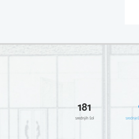
181
srednjih šol
srednje