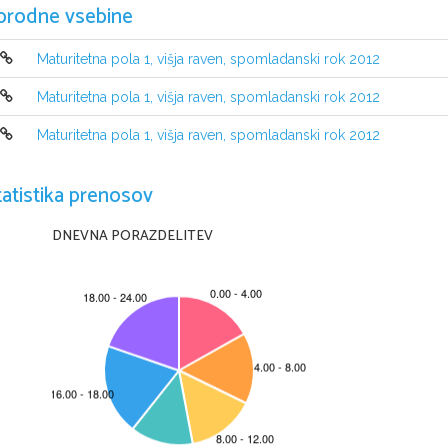
orodne vsebine
Maturitetna pola 1, višja raven, spomladanski rok 2012
Maturitetna pola 1, višja raven, spomladanski rok 2012
Maturitetna pola 1, višja raven, spomladanski rok 2012
NAVODILA KANDIDATU
Pazljivo preberite ta navodila.
Ne odpirajte izpitne pole in ne za
č
enjajte reševati nalog, dokler vam 
tatistika prenosov
Prilepite kodo oziroma vpiš
ite svojo šifro (v okvir
č
ek desno zgoraj na tej st
Izpitna pola je sestavljena iz dveh delov, dela A in dela B. 
Č
asa za reševan
DNEVNA PORAZDELITEV
reševanje dela A porabite 35 minut, za reševanje dela B pa 25 minut.
Izpitna pola vsebuje 2 nalogi v delu A in 3 naloge v delu B. Število to
č
k, k
24 v delu B. Za posamezno nalogo je število to
č
k navedeno v izpitni poli.
Rešitve, ki jih pišite z nalivnim peresom ali s kemi
č
nim svin
č
nikom, vpisujt
Pišite 
č
itljivo in skladno s pravopisnimi pravili. 
Č
e se zmotite, napisano pr
zapisi in nejasni popr
avki bodo ocenjeni z 0 to
č
kami.
Zaupajte vase in v svoje zmož
nosti. Želimo vam veliko uspeha.
Ta pola ima 12 strani, od tega 4 prazne.
© RIC 2012