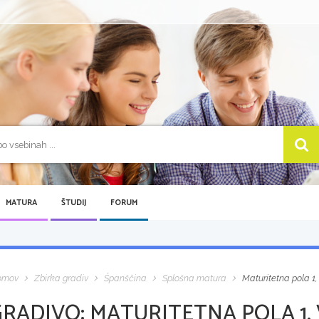
MATURA
ŠTUDIJ
FORUM
omov
Zbirka gradiv
Španščina
Splošna matura
Maturitetna pola 1,
GRADIVO:
MATURITETNA POLA 1, 