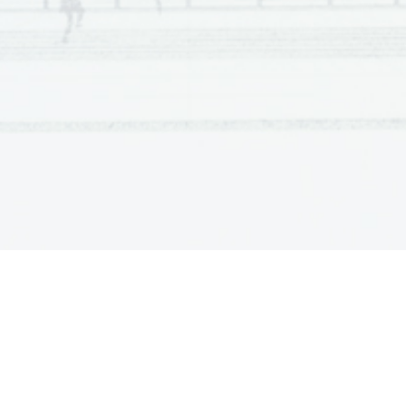
yendo al cine. 
transform
Quedamos en encontrarnos en Milán hacia el 
tentación
época no
fin de semana y me acuerdo que tomé el tren 
en una Roma Termini llena de gente que se iba 
encontrar
de vacaciones. La imponente Stazione 
El vierne
Centrale di Milano, sin embargo, estaba vacía. 
partitura
Después de dar unas vueltas, pude llegar a un 
y clave d
hostal cuyo ambiente -camas marineras y 
muy coque
paredes decoradas con cuadros de 
rinoceron
montañistas riendo- me resultó un poco 
uno, dos,
diferente. Era jueves por la tarde. Margarita 
El sábado
llegaba desde Torino el domingo por la 
mesas de 
mañana. Aceptando mi condición de turista, me 
árabes e
fui directamente a ver la restauración de La 
con ropa 
Última Cena. Pero si los milaneses estaban en 
brillante
la playa o en la montaña, los turistas 
cuello. S
japoneses, parecidos a robots, y los 
nadie y 
australianos, inevitablemente vestidos con 
tiempo. L
sandalias, bermudas y camisetas playeras de 
El domin
colores fluorescentes, formaban una compacta 
el hostal
cola, ansiosos por admirar la obra de 
que se ib
Leonardo. Esperando me aburrí y me fui. 
que ya ha
Comparadas con las calles de Florencia o 
Buenos Ai
Roma, ni comentar Venecia, las calles de Milán 
tocaba r
me resultaron despojadas, casi industriales y, 
granizad
por eso, profundamente italianas. Al mismo 
Milán pie
tiempo, cuatro de cada cinco comercios 
en una ci