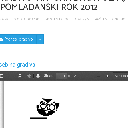
SPOMLADANSKI ROK 2012
NA VOLJO OD:
21.12.2018
ŠTEVILO OGLEDOV: 450
ŠTEVILO PRENOS
Skrij/prikaži meni
Prenesi gradivo
sebina gradiva
Stran:
od 12
Preklopi
Najdi
Nazaj
Naprej
Pomanjšaj
Povečaj
stransko
vrstico