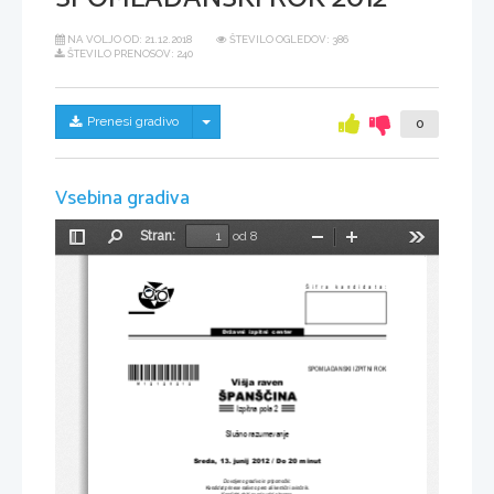
NA VOLJO OD:
21.12.2018
ŠTEVILO OGLEDOV: 386
ŠTEVILO PRENOSOV: 240
Skrij/prikaži meni
Prenesi gradivo
0
Vsebina gradiva
Stran:
od 8
Preklopi
Najdi
Pomanjšaj
Povečaj
Orodja
stransko
vrstico
Šifra kandidata:
Državni  izpitni  center
*M12128212*
SPOMLADANSKI IZPITNI ROK
Višja raven
Izpitna pola 2
Slušno razumevanje
Sreda, 13. junij 2
012 / Do 20 minut
Dovoljeno gradivo in pripomo
č
ki:
Kandidat prinese nalivno pero ali kemi
č
ni svin
č
nik.