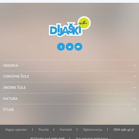
GRADIVA
OSNOVNE ŠOLE
SREDNJE ŠOLE
MATURA
ŠTUDIJ
Pogoji uporabe
Pravila
Kontakt
Oglaševanje
ISSN 1581-923X
© Dijaški.net 2000-2026
Vse pravice pridržane