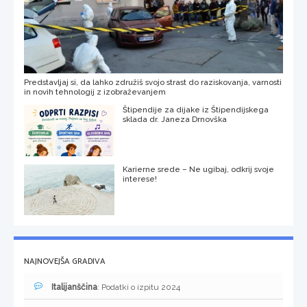
Predstavljaj si, da lahko združiš svojo strast do raziskovanja, varnosti
in novih tehnologij z izobraževanjem
Štipendije za dijake iz Štipendijskega
sklada dr. Janeza Drnovška
Karierne srede – Ne ugibaj, odkrij svoje
interese!
NAJNOVEJŠA GRADIVA
Italijanščina
: Podatki o izpitu 2024