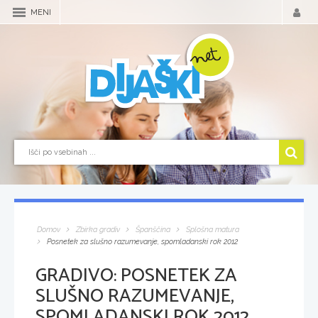
MENI
Domov
Zbirka gradiv
Španščina
Splošna matura
Posnetek za slušno razumevanje, spomladanski rok 2012
GRADIVO:
POSNETEK ZA
SLUŠNO RAZUMEVANJE,
SPOMLADANSKI ROK 2012