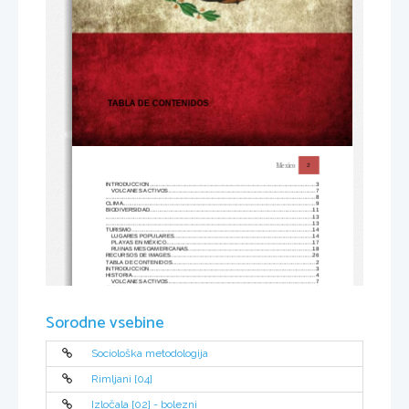
 TABLA DE CONTENIDOS
Mexico
2
INTRODUCCION
...........................................................................................................
3
VOLCANES ACTIVOS
...............................................................................................
7
.......................................................................................................................................
8
CLIMA
............................................................................................................................
9
BIODIVERSIDAD
........................................................................................................
11
.....................................................................................................................................
13
.....................................................................................................................................
13
TURISMO
....................................................................................................................
14
LUGARES POPULARES
.........................................................................................
14
PLAYAS EN MÉXICO
..............................................................................................
17
RUINAS MESOAMERICANAS
................................................................................
18
RECURSOS DE IMAGES
...........................................................................................
26
TABLA DE CONTENIDOS
............................................................................................
2
INTRODUCCION
..........................................................................................................
3
HISTORIA
......................................................................................................................
4
VOLCANES ACTIVOS
..............................................................................................
7
CLIMA
............................................................................................................................
9
BIODIVERSIDAD
........................................................................................................
11
TURISMO
....................................................................................................................
14
LUGARES POPULARES
.........................................................................................
14
Sorodne vsebine
PLAYAS EN MÉXICO
..............................................................................................
17
RUINAS MESOAMERICANAS
................................................................................
18
CULTURA
....................................................................................................................
20
CONCLUSION
.............................................................................................................
23
RECURSOS
................................................................................................................
24
RECURSOS DE IMAGES
...........................................................................................
25
Sociološka metodologija
Rimljani [04]
Izločala [02] - bolezni