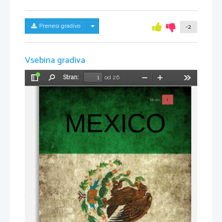
Skrij/prikaži meni
Prenesi gradivo
-2
Vsebina gradiva
Stran:
od 26
Preklopi
Najdi
Pomanjšaj
Povečaj
Orodja
stransko
vrstico
Mexico
1
MEXICO