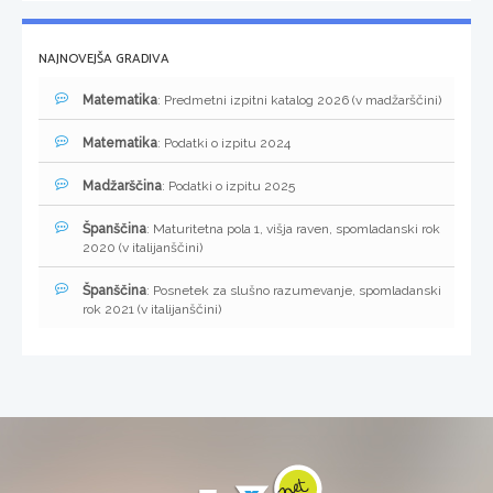
NAJNOVEJŠA GRADIVA
Matematika
: Predmetni izpitni katalog 2026 (v madžarščini)
Matematika
: Podatki o izpitu 2024
Madžarščina
: Podatki o izpitu 2025
Španščina
: Maturitetna pola 1, višja raven, spomladanski rok
2020 (v italijanščini)
Španščina
: Posnetek za slušno razumevanje, spomladanski
rok 2021 (v italijanščini)