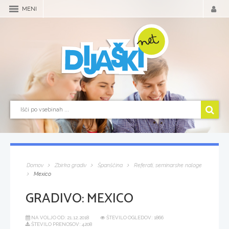
MENI
Domov
Zbirka gradiv
Španščina
Referati, seminarske naloge
Mexico
GRADIVO:
MEXICO
NA VOLJO OD:
21.12.2018
ŠTEVILO OGLEDOV: 1866
ŠTEVILO PRENOSOV: 4208