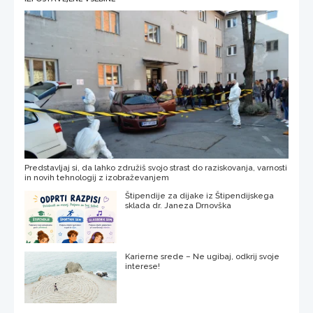
Predstavljaj si, da lahko združiš svojo strast do raziskovanja, varnosti
in novih tehnologij z izobraževanjem
Štipendije za dijake iz Štipendijskega
sklada dr. Janeza Drnovška
Karierne srede – Ne ugibaj, odkrij svoje
interese!