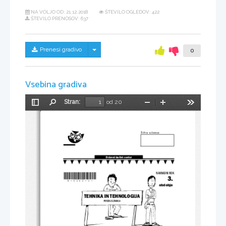
NA VOLJO OD:
21.12.2018
ŠTEVILO OGLEDOV: 422
ŠTEVILO PRENOSOV: 637
Skrij/prikaži meni
Prenesi gradivo
0
Vsebina gradiva
Stran:
od 20
Preklopi
Najdi
Pomanjšaj
Povečaj
Orodja
stransko
vrstico
Š i f r a    u č e n c a:
Državni izpitni center
*N10264131*
NAKNADNI ROK
3.
obdobje
TEHNIKA IN TEHNOLOGIJA
PREIZKUS ZNANJA