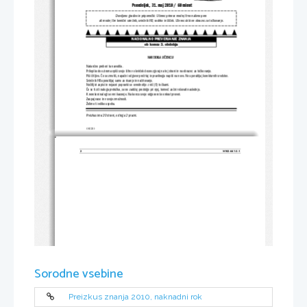
Ponedeljek, 31. maj 2010 / 60 minut
Dovoljeno gradivo in pripomočki: Učenec prinese modro/črno nalivno pero
ali moder/črn kemični svinčnik, svinčnik HB, radirko in šilček. Učenec dobi en obrazec za točkovanje.
NACIONALNO PREVERJANJE ZNANJA
ob koncu 3. obdobja
NAVODILA UČENCU
Natančno preberi ta navodila.
Prilepi kodo oziroma vpiši svojo šifro v okvirček desno zgoraj na tej strani in na obrazec za točkovanje.
Piši čitljivo. Če se zmotiš, napačni odgovor prečrtaj in 
pravilnega napiši na novo. Ne up
orabljaj korekturnih sredstev.
Svinčnik HB uporabljaj samo za risanje in načrtovanje.
Nečitljivi zapisi in nejasni popravki se ovrednotijo z nič (0) točkami.
Če se ti zdi naloga pretežka, se ne zadržuj predolgo pri njej, temveč začni reševati naslednjo.
K nerešeni nalogi se vrni kasneje. Na koncu svoje odgovore še enkrat preveri.
Zaupaj vase in v svoje zmožnosti.
Želimo ti veliko uspeha.
Preizkus ima 20 strani, od tega 2 prazni.
© RIC 2010
2 
N102-641-3-1 
Prazna stran
Sorodne vsebine
Preizkus znanja 2010, naknadni rok