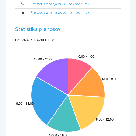
Preizkus znanja 2010, naknadni rok
Preizkus znanja 2010, naknadni rok
Statistika prenosov
DNEVNA PORAZDELITEV
N102-641-3-1 
3 
1. naloga 
Na sliki spodaj ni narisana 
ena od treh projekcij predmeta. 
Katera projekcija ni narisana? 
Obkroži 
č
rko pred pravilnim odgovorom. 
A       Tloris.    
B       Stranski  ris.  
C       Zgornji  ris.  
D       Naris.  
         1         