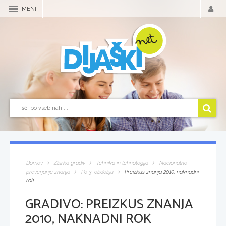
MENI
Domov
Zbirka gradiv
Tehnika in tehnologija
Nacionalno
preverjanje znanja
Po 3. obdobju
Preizkus znanja 2010, naknadni
rok
GRADIVO:
PREIZKUS ZNANJA
2010, NAKNADNI ROK