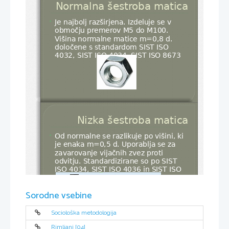
Normalna šestroba matica
Je najbolj razširjena. Izdeluje se v 

območju premerov M5 do M100. 
Višina normalne matice m=0,8 d. 
določene s standardom SIST ISO 
4032, SIST ISO 4034, SIST ISO 8673
Nizka šestroba matica
Od normalne se razlikuje po višini, ki 

je enaka m=0,5 d. Uporablja se za 
zavarovanje vijačnih zvez proti 
odvitju. Standardizirane so po SIST 
ISO 4034, SIST ISO 4036 in SIST ISO 
8675
Sorodne vsebine
Sociološka metodologija
Rimljani [04]