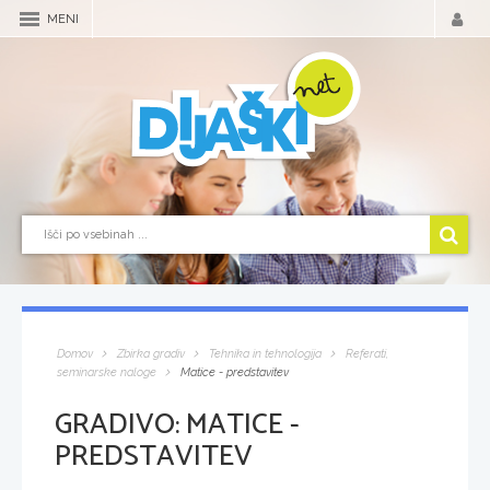
MENI
Domov
Zbirka gradiv
Tehnika in tehnologija
Referati,
seminarske naloge
Matice - predstavitev
GRADIVO:
MATICE -
PREDSTAVITEV