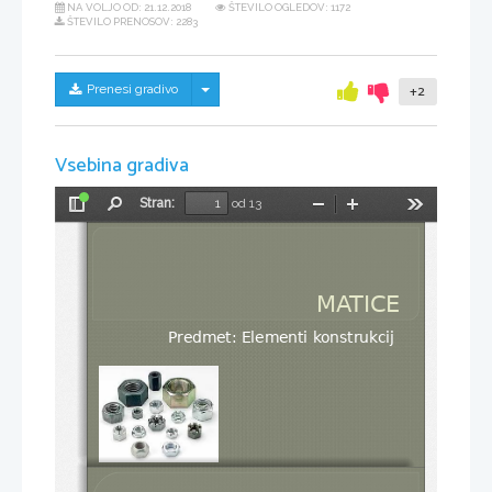
NA VOLJO OD:
21.12.2018
ŠTEVILO OGLEDOV: 1172
ŠTEVILO PRENOSOV: 2283
Skrij/prikaži meni
Prenesi gradivo
+2
Vsebina gradiva
Stran:
od 13
Preklopi
Najdi
Pomanjšaj
Povečaj
Orodja
stransko
vrstico
MATICE
Predmet: Elementi konstrukcij 