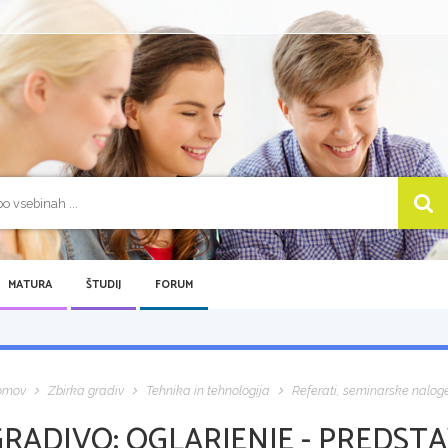
MATURA
ŠTUDIJ
FORUM
omov
Zbirka gradiv
Tehnika in tehnologija
Referati, seminarske nalog
GRADIVO:
OGLARJENJE - PREDST