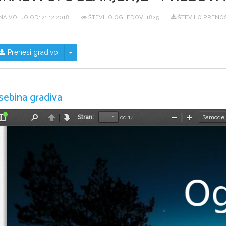
NA VOLJO OD:
21.12.2018
ŠTEVILO OGLEDOV: 1825
ŠTEVILO PRENOS
Skrij/prikaži meni
Prenesi gradivo
sebina gradiva
Stran:
od 14
Preklopi
Najdi
Nazaj
Naprej
Pomanjšaj
Povečaj
stransko
vrstico
Og