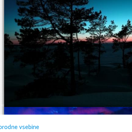
Kaj je oglarjenje? 
orodne vsebine