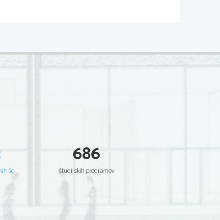
Sloveniji
isen od usposobljenosti oglarja. V 
okoli 90 %. Pri nas je bilo oglarstvo 
n na Primorskem (Trnovska planota).
3
686
kih šol
študijskih programov