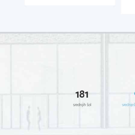
181
srednjih šol
srednje