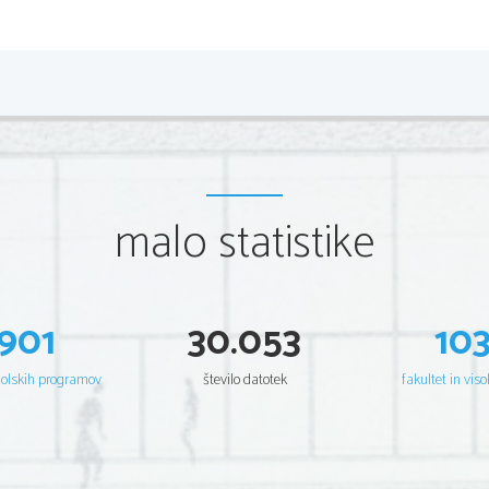
Razvitost po 
•
Uspeh pridobivanja oglja je v največji meri odv
malo statistike
17. stoletju je bila uspešnost poklicnih oglarjev 
najbolj razširjeno na Pohorju in na Koroškemi
901
30.053
10
šolskih programov
število datotek
fakultet in viso