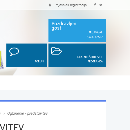
Prijava ali registracija
Pozdravljen
gost
PRIJAVA ALI
REGISTRACIJA
ISKALNIK ŠTUDIJSKIH
FORUM
PROGRAMOV
e
Oglarjenje - predstavitev
AVITEV