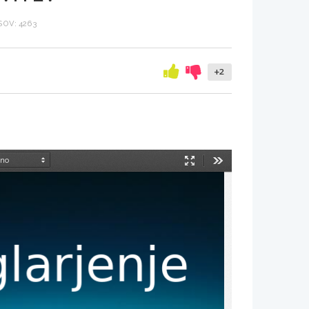
OV: 4263
+2
Način
Orodja
predstavitve
larjenje