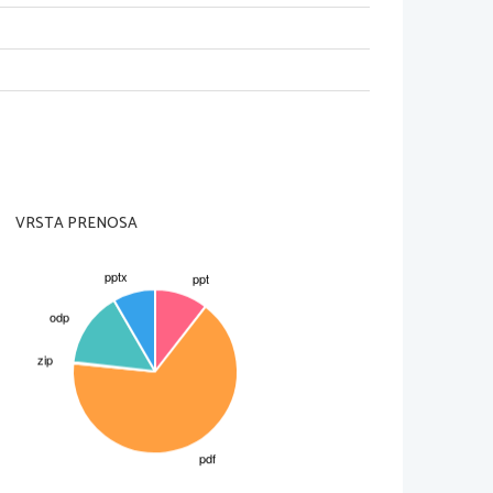
u ali brez pristopa zraka, tako 
e pretvarja v lesno oglje in to v 
jša oblika izkoriščanja gozdov.
VRSTA PRENOSA