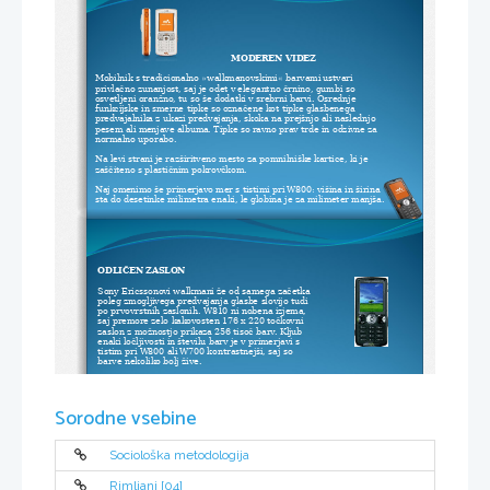
MODEREN VIDEZ
Mobilnik s tradicionalno »walkmanovskimi« barvami ustvari 
privlačno zunanjost, saj je odet v elegantno črnino, gumbi so 
osvetljeni oranžno, tu so še dodatki v srebrni barvi. Osrednje 
funkcijske in smerne tipke so označene kot tipke glasbenega 
predvajalnika z ukazi predvajanja, skoka na prejšnjo ali naslednjo 
pesem ali menjave albuma. Tipke so ravno prav trde in odzivne za 
normalno uporabo.
Na levi strani je razširitveno mesto za pomnilniške kartice, ki je 
zaščiteno s plastičnim pokrovčkom.
Naj omenimo še primerjavo mer s tistimi pri W800: višina in širina 
sta do desetinke milimetra enaki, le globina je za milimeter manjša. 
ODLIČEN ZASLON
Sony Ericssonovi walkmani že od samega začetka 
poleg zmogljivega predvajanja glasbe slovijo tudi 
po prvovrstnih zaslonih. W810 ni nobena izjema, 
saj premore zelo kakovosten 176 x 220 točkovni 
zaslon z možnostjo prikaza 256 tisoč barv. Kljub 
enaki ločljivosti in številu barv je v primerjavi s 
tistim pri W800 ali W700 kontrastnejši, saj so 
barve nekoliko bolj žive.
Odzivnost zaslona je zelo dobra in vmesne 
animacije v menijih so očesu prijazne. Ravno 
Sorodne vsebine
zaradi hitre odzivnosti lahko mobilnik zlahka 
uporabimo tudi kot predvajalnik filmov. 
Sociološka metodologija
Rimljani [04]