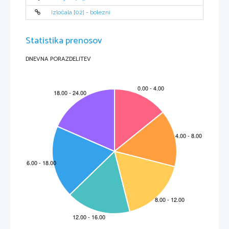
Izločala [02] - bolezni
WALKMANOVSKA FUNKCIONALNOST
W810 je prava bomba funkcij. Baha se z zelo zmogljivim glasbenim 
predvajalnikom, radiem FM, prenosom podatkov preko protokola 
Statistika prenosov
EDGE, dvamegatočkovnim fotoaparatom in še in še.
In koliko dejansko vzdrži s tako zahtevnimi porabniki energije? 
Kljub nekoliko slabšemu tipu baterije od W800 (Li-ion namesto Li-
Poly) daleč nadpovprečno, saj je ob normalni uporabi na testu brez 
DNEVNA PORAZDELITEV
polnilnika vzdržal celih pet dni, ob intenzivni uporabi pa je omagal 
po dnevu in pol. Ni dvoma, da gre za enega dandanes 
najvzdržljivejših mobilnikov.
Poleg 20 MB vgrajenega spomina premore mobilnik še podporo za 
njegovo razširitev v obliki pomnilniških kartic Memory Stick Duo. 
Kot pri predhodniku je priložena 512 MB kartica, kar je zelo 
pohvalno.
Omeniti velja še dejstvo, da se telefon ob priključitvi na računalnik 
preko vrat USB samodejno začne polniti, kar je zelo priročno. 