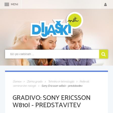
MENI
Domov
Zbirka gradiv
Tehnika in tehnologija
Referati,
seminarske naloge
Sony Ericsson w810i - predstavitev
GRADIVO:
SONY ERICSSON
W810I - PREDSTAVITEV