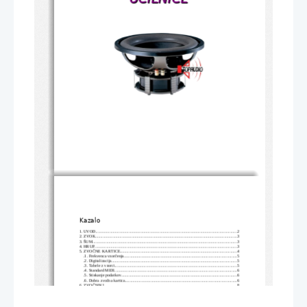
Kazalo
1. UVOD
.....................................................................................................................................
2
2. ZVOK
......................................................................................................................................
3
3. ŠUM
........................................................................................................................................
3
4. HRUP
......................................................................................................................................
3
5. ZVOČNE KARTICE
..............................................................................................................
4
.1. Frekvenca vzorčenja
..........................................................................................................
5
.2. Digitalizacija
......................................................................................................................
5
.3. Tabele z vzorci
...................................................................................................................
5
.4. Standard MIDI
...................................................................................................................
6
.5. Stiskanje podatkov
.............................................................................................................
6
.6. Dobra zvočna kartica
.........................................................................................................
6
6. ZVOČNIKI
.............................................................................................................................
8
.1. Visokotonski zvočniki
........................................................................................................
9
.2. Srednjetonski zvočniki
.....................................................................................................
10
.3. Globokotonski zvočniki
...................................................................................................
10
.4. Ohišja
...............................................................................................................................
11