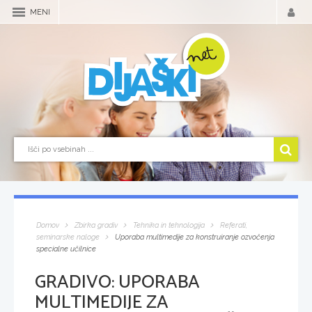
MENI
Domov
Zbirka gradiv
Tehnika in tehnologija
Referati,
seminarske naloge
Uporaba multimedije za konstruiranje ozvočenja
specialne učilnice
GRADIVO:
UPORABA
MULTIMEDIJE ZA