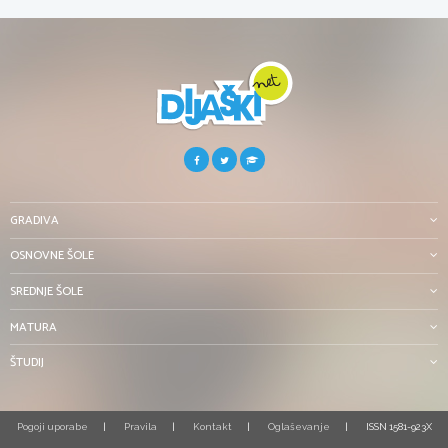
GRADIVA
OSNOVNE ŠOLE
SREDNJE ŠOLE
MATURA
ŠTUDIJ
Pogoji uporabe
Pravila
Kontakt
Oglaševanje
ISSN 1581-923X