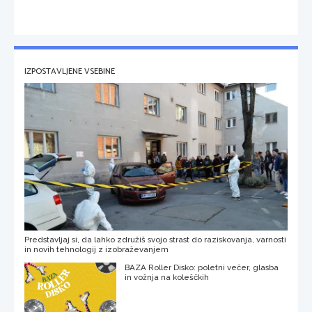
IZPOSTAVLJENE VSEBINE
Predstavljaj si, da lahko združiš svojo strast do raziskovanja, varnosti
in novih tehnologij z izobraževanjem
BAZA Roller Disko: poletni večer, glasba
in vožnja na koleščkih