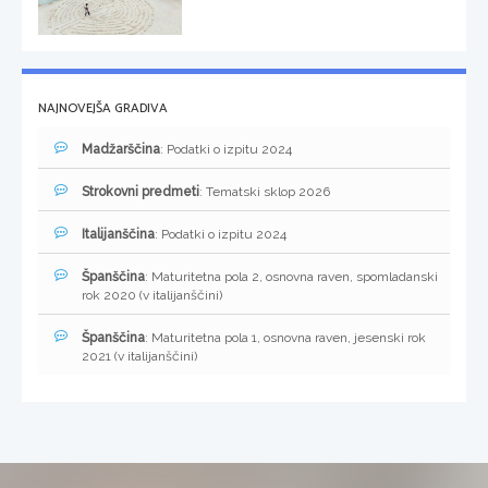
NAJNOVEJŠA GRADIVA
Madžarščina
: Podatki o izpitu 2024
Strokovni predmeti
: Tematski sklop 2026
Italijanščina
: Podatki o izpitu 2024
Španščina
: Maturitetna pola 2, osnovna raven, spomladanski
rok 2020 (v italijanščini)
Španščina
: Maturitetna pola 1, osnovna raven, jesenski rok
2021 (v italijanščini)