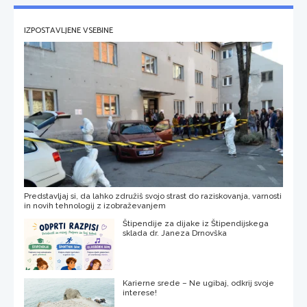
IZPOSTAVLJENE VSEBINE
Predstavljaj si, da lahko združiš svojo strast do raziskovanja, varnosti
in novih tehnologij z izobraževanjem
Štipendije za dijake iz Štipendijskega
sklada dr. Janeza Drnovška
Karierne srede – Ne ugibaj, odkrij svoje
interese!