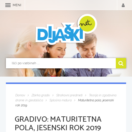
MENI
Domov
Zbirka gradiv
Strokovni predmeti
Teorija in zgodovina
drame in gledališča
Splošna matura
Maturitetna pola, jesenski
rok 2019
GRADIVO:
MATURITETNA
POLA, JESENSKI ROK 2019