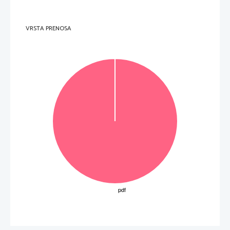
V sivo polje ne pišite
.   
VRSTA PRENOSA
V sivo polje ne pišite
.   
V sivo polje ne pišite
P   
perforiran list