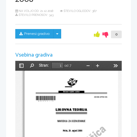
NA VOLJO OD:
21.12.2018
ŠTEVILO OGLEDOV: 367
ŠTEVILO PRENOSOV: 343
Skrij/prikaži meni
Prenesi gradivo
0
Vsebina gradiva
Stran:
od 7
Preklopi
Najdi
Pomanjšaj
Povečaj
Orodja
stransko
vrstico
Državni  izpitni  center
*M08255113*
JESENSKI IZPITNI ROK
LIKOVNA TEORIJA
NAVODILA ZA OCENJEVANJE
Petek, 29. avgust 2008