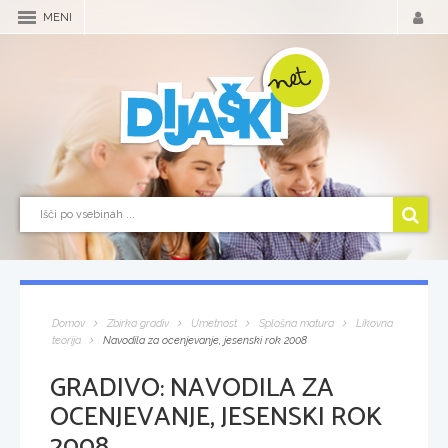
MENI
Domov
Zbirka gradiv
Umetnost
Splošna matura
Likovna
teorija
Navodila za ocenjevanje, jesenski rok 2008
GRADIVO:
NAVODILA ZA
OCENJEVANJE, JESENSKI ROK
2008