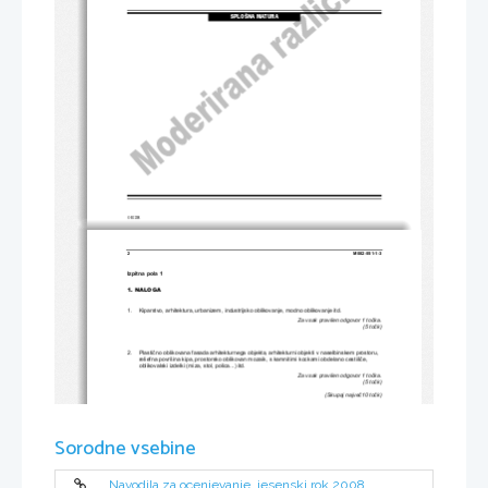
SPLOŠNA MATURA
© RIC 2008
2 
M082-551-1-3
Izpitna pola 1 
1. NALOGA 
1.     Kiparstvo, arhitektura, urbanizem, indust
rijsko oblikovanje, modno oblikovanje itd. 
Za vsak pravilen odgovor 1 to
č
ka. 
(5 to
č
k) 
2.     Plasti
č
no oblikovana fasada arhitekturnega objekta, ar
hitekturni objekti v naselbinskem prostoru, 
reliefna površina kipa, prostorsko oblikovan mozaik, s kamnitimi kockami obdelano cestiš
č
e, 
oblikovalski izdelki (miza, stol, polica...) itd. 
Za vsak pravilen odgovor 1 to
č
ka. 
(5 to
č
k) 
(Skupaj najve
č
10 to
č
k) 
Sorodne vsebine
Navodila za ocenjevanje, jesenski rok 2008