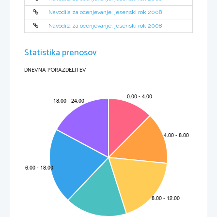
Navodila za ocenjevanje, jesenski rok 2008
Navodila za ocenjevanje, jesenski rok 2008
Statistika prenosov
DNEVNA PORAZDELITEV
M082-551-1-3
3
2. NALOGA 
1.     Izometri
č
na normalna aksonometrija, ortogonalna projekcija 
2.     Frontalna poševna dimetri
č
na projekcija 
3.     Tribežiš
č
na perspektiva 
4.     Enobežiš
č
na ali frontalna perspektiva, pti
č
ja perspektiva 
5.     Dvobežiš
č
na ali poševna perspektiva 
Upoštevajo se vsi smiselni odgovori. 
Za vsak pravilen odgovor kandidat prejme 2 to
č
ki. 
(Skupaj najve
č
10 to
č
k) 