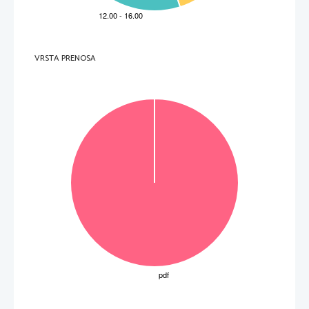
3       trije       od:       
Za 1 pravilen odgovor 1 to
č
ka.

 toge figure  

 frontalni pogled 

 široko razprte o
č
i 

 zlato ozadje 

 ploskovitost 

 jasna kontura 

 tipizirane figure 
Skupaj
4              
Vpr. 
To
č
ke   Odgovor   
Dodatna   navodila   
2.6 
1 

 cesar Justinijan  
VRSTA PRENOSA
2       dva       od:       

 simbolno nastopa kot Kristus 

 simbolno daruje pateno in sodeluje pri obredu 

 predstavljen kot posvetni in duhovni vladar 

 kristusov monogram na š
č
itu 
Skupaj
3              