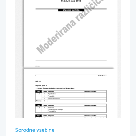
Petek, 8. junij 2012
SPLOŠNA MATURA
© RIC 2012
2 
M121-561-1-3 
DEL A 
Izpitna pola 1 
1. naloga: Prazgodovinska umetnost na Slovenskem 
Vpr. 
To
č
ke   Odgovor   
Dodatna   navodila   
1.1 
1 

 paleolitik 
1 

 neolitik 
1 

 kovinske dobe 
Skupaj 
3              
Vpr. 
To
č
ke   Odgovor   
Dodatna   navodila   
1.2           1           
eden od: 

 koliš
č
arsko naselje 

 mostiš
č
e 
Vpr. 
To
č
ke   Odgovor   
Dodatna   navodila   
1.3 
2 
dva od: 
Za 1 pravilen odgovor 1 to
č
ka. 

 kamen 

 kost 

 žgana glina 

 bron 
Sorodne vsebine

 železo 

 klesanje 

 kovina 
2       dva       od:       
Za 1 pravilen odgovor 1 to
č
ka.

 rezljanje 