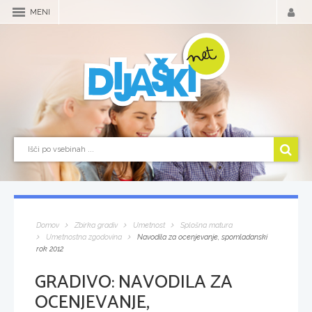
MENI
Domov
Zbirka gradiv
Umetnost
Splošna matura
Umetnostna zgodovina
Navodila za ocenjevanje, spomladanski
rok 2012
GRADIVO:
NAVODILA ZA
OCENJEVANJE,