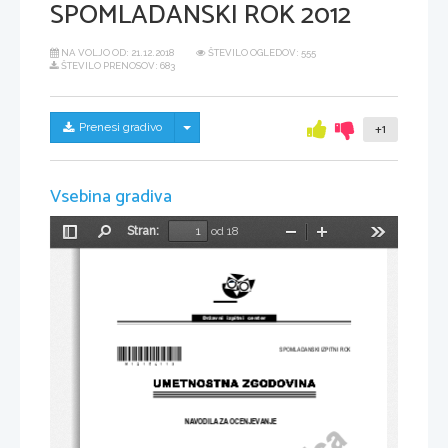
SPOMLADANSKI ROK 2012
NA VOLJO OD:
21.12.2018
ŠTEVILO OGLEDOV: 555
ŠTEVILO PRENOSOV: 683
Skrij/prikaži meni
Prenesi gradivo
+1
Vsebina gradiva
Stran:
od 18
Preklopi
Najdi
Pomanjšaj
Povečaj
Orodja
stransko
vrstico
Državni  izpitni  center
*M12156113*
SPOMLADANSKI IZPITNI ROK
NAVODILA ZA OCENJEVANJE