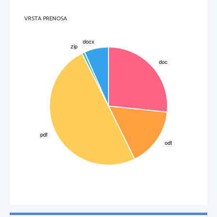
SLOVENSKA VRATA ali glavna vrata
VRSTA PRENOSA
Napravil jih je akademski kipar Tone Demšar. Vrata so iz brona, ulita v livarni
Romana Kamška na Klancu pri Komendi leta 1996. Izdelana so bila ob 1250-letnici
krsta karantanskih knezov Gorazda in Hotomirja. To predstavlja simboličen vstop
slovenskega naroda v družbo evropskih krščanskih narodov. Zaradi vsebine, ki jo
predstvaljajo, jih imenujemo 
SLOVENSKA VRATA.
Na   vratih   je   pri   tleh   kipar   upodobil   rodovitna   slovenska   tla,   ki   so   jih
oplemenitila s svojim bivanjem in krščansko kulturo že ljudstva pred nami. V to
zemljo se je ukoreninila lipa, ki simbolizira  slovenski narod. Ob njej sta na levi strani
karantanska kneza in Hotomir, ki sta pred 1250 leti prejela krst v benediktinskem
samostanu. Desno od drevesa je množca, ki se zbira ob knežjem kamnu, simbolu prve
3