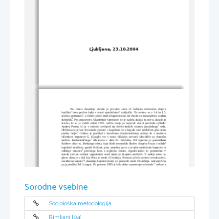
Ljubljana, 23.10.2004
Na   mestu   današnje   stavbe   je   prvotno   stala   tri   ladijska   romanska   slopna
1
2
bazilika
 brez prečne ladje s tremi apsidalnimi
 zaključki. To cerkev so v 14. in 15.
3
stoletju gotizirali
, o čemer priča med drugim desno od vhoda na zunanjščini vzidan
4
sklepnik
. Po ustanovitvi Akademije Operozov se je začela akcija za novo, današnjo
stavbo, ki so jo začeli zidati 1701. načrte zanjo je napravil slavni jezuitski arhitekt
5
Andrea Pozzo, ki je v stolnici uveljavil tip dveh rimskih vzornic jezuitskega
  reda.
Oblikovana je kot dvoranski prostor s kapelami in s kupulo nad križiščem glavne in
6
prečne ladje
. Cerkev je poslikal v baročnem iluzionističnem načinu še z močnim
višinskim zagonom G. Quaglio ter s svojo slikarijo ustvaril izhodišče za domačo
7
inačico iluzionističnega
  slikarstva v delu Fr. Jelovška. Od opreme je pomemben
8
Robbov oltar sv. Rešnjega telesa, kipi štirih emonskih škofov Angela Pozza v nišah
kupolnih nosilcev, gotski Križani, prav posebej pa se s svojim nasičenim bogastvom
9
odlikuje empora
  pevskega kora z orgelsko omaro. Zgodovinsko so pomembni v
stenah cerkve vzidani nagrobniki, med njimi je skupina antičnih. V zadnji steni na
glavo ulico je v niši kip Pieta iz srede 15 stoletja. Prvotno je bila cerkev izvedena le z
10
navidezno kupolo
, današnji kupolni motiv so postavili sredi 19 stoletja, notranjščino
11
pa je poslikal M. Langus. Po potresu 1895 je bila delno spremenjena fasada
 cerkve z
dvema zvonikoma. 
Sorodne vsebine
Sociološka metodologija
1
 bazilika1 -e ž (i) arhit. starokrščanska cerkvena stavba z visoko srednjo ladjo in nižjima stranskima: 
značilni tloris bazilike 
Rimljani [04]
2
 apsida in apsida -e ž (a; i) arhit. polkrožni zaključek stavbnega prostora, zlasti cerkve: romanska 