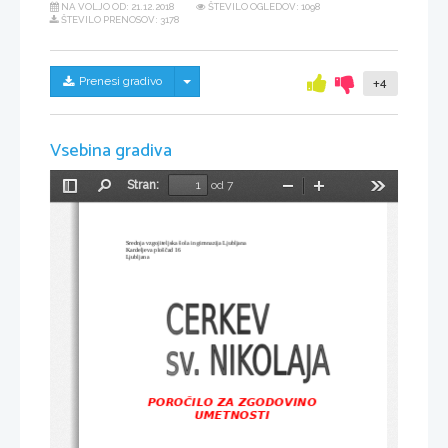
NA VOLJO OD:
21.12.2018
ŠTEVILO OGLEDOV: 1098
ŠTEVILO PRENOSOV: 3178
Skrij/prikaži meni
Prenesi gradivo
+4
Vsebina gradiva
Stran:
od 7
Preklopi
Najdi
Pomanjšaj
Povečaj
Orodja
stransko
vrstico
Srednja vzgojiteljska šola in gimnazija Ljubljana
Kardeljeva ploščad 16
Ljubljana
POROČILO ZA ZGODOVINO
UMETNOSTI