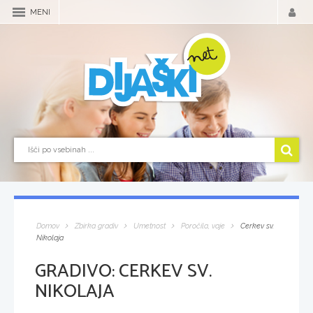
MENI
Domov
Zbirka gradiv
Umetnost
Poročila, vaje
Cerkev sv.
Nikolaja
GRADIVO:
CERKEV SV.
NIKOLAJA