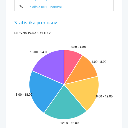
apsida; tip enoladijske stavbe s polkrožno apsido / mnogokotna apsida
3
 gotizirati -am nedov. in dov. (i) um. predelovati v gotskem slogu: romansko cerkev so gotizirali
Izločala [02] - bolezni
4
 sklepnik -a m (e) um. središčni kamen, v katerem se stikajo rebra gotskih obokov: sklepnik na stropu; 
okraski na sklepniku; sklepnik in kapitel / figuralni, rozetni sklepniki / gotski sklepnik
5
 jezuit -a m (i) član reda sv. Ignacija Loyola, za katerega je značilna trdna organizacija in zahteva po 
visoki versko-moralni izobrazbi: skrb jezuitov za šolstvo // slabš. zvijačen, neiskren človek: 
parlamentarni jezuiti
Statistika prenosov
6
 del cerkve, namenjen za vernike
7
 um. umetnostna smer, ki si prizadeva ustvariti prostorski videz.
8
 niša -e ž (i) vdolbina v steni: zid krasi niša s kipom; manjši stranski prostor kot del večjega prostora
9
 empora -e ž (o) um. z ograjo ali loki ograjen nadstropni prostor v cerkvi
DNEVNA PORAZDELITEV
10
 kupola -e ž (u) streha, ki pokriva okrogel, kvadraten prostor in ima obliko polkrogle.
11
 fasada -e ž (a) zunanja, navadno čelna, arhitektonsko poudarjena stran stavbe, pročelje
2
Z bogato notranjo opremo sodi ljubljanska stolnica med najbogatejše baročne 
arhitekture na področju Slovenije. Oltar sv. Rešnjega telesa je delo Francesca Robba 
(1745), emonski škofi so delo padovanskega kiparja Angela Pozza (1745). Zanimiva 
je tudi velika gotska plastika Križanega iz leta 1500. Znotraj cerkve je šest stranskih 
kapel, ki so delo tedanjih ljubljanskih kiparjev. Ob obisku papeža Janez Pavla II v 
Sloveniji, je nastalo izjemno umetniško delo : 
dvoje bronastih vrat
.
Slika 1 - Cerkev sv.Nikolaja – Stolnica – posnetek iz zraka