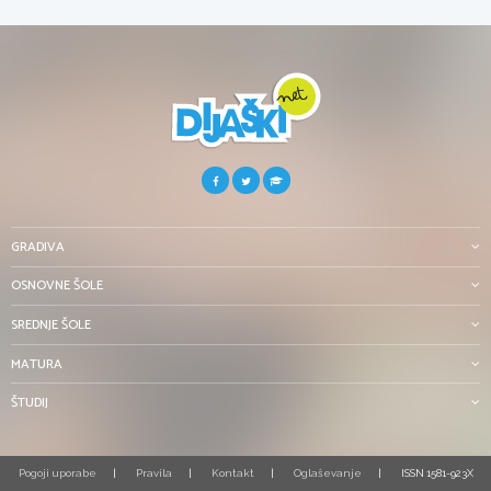
GRADIVA
OSNOVNE ŠOLE
SREDNJE ŠOLE
MATURA
ŠTUDIJ
Pogoji uporabe
Pravila
Kontakt
Oglaševanje
ISSN 1581-923X