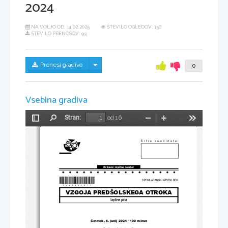
2024
NA VOLJO OD:
14.02.2025
ŠTEVILO OGLEDOV: 150
ŠTEVILO PRENOSOV: 93
Skrij/prikaži meni
Prenesi gradivo
0
Vsebina gradiva
Stran:
od 16
Preklopi
Najdi
Pomanjšaj
Povečaj
Orodja
stransko
vrstico
Šifra kandidata
:
Državni izpitni center
*P241S31011*
SPOMLADANSKI IZPITNI ROK
VZGOJA PREDŠOLSKEGA OTROKA
Izpitna pola
Četrtek, 
6
. junij 2024 / 100 minut
Dovoljeno gradivo in pripomočki
: 