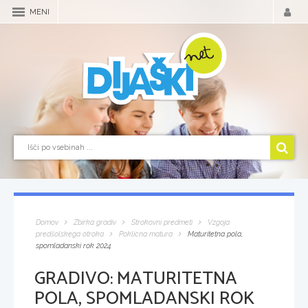
MENI
Domov
Zbirka gradiv
Strokovni predmeti
Vzgoja
predšolskega otroka
Poklicna matura
Maturitetna pola,
spomladanski rok 2024
GRADIVO:
MATURITETNA
POLA, SPOMLADANSKI ROK