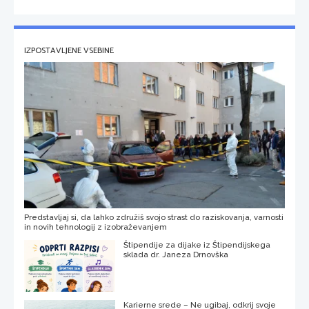
IZPOSTAVLJENE VSEBINE
Predstavljaj si, da lahko združiš svojo strast do raziskovanja, varnosti
in novih tehnologij z izobraževanjem
Štipendije za dijake iz Štipendijskega
sklada dr. Janeza Drnovška
Karierne srede – Ne ugibaj, odkrij svoje