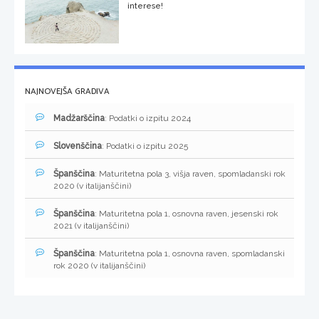
interese!
NAJNOVEJŠA GRADIVA
Madžarščina
: Podatki o izpitu 2024
Slovenščina
: Podatki o izpitu 2025
Španščina
: Maturitetna pola 3, višja raven, spomladanski rok
2020 (v italijanščini)
Španščina
: Maturitetna pola 1, osnovna raven, jesenski rok
2021 (v italijanščini)
Španščina
: Maturitetna pola 1, osnovna raven, spomladanski
rok 2020 (v italijanščini)