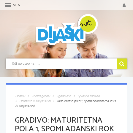
MENI
Domov
Zbirka gradiv
Zgodovina
Splošna matura
Datoteke v italijanščini
Maturitetna pola 1, spomladanski rok 2021
(v italijanščini)
GRADIVO:
MATURITETNA
POLA 1, SPOMLADANSKI ROK