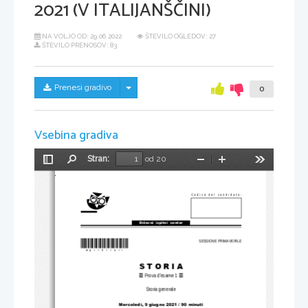
2021 (V ITALIJANŠČINI)
NA VOLJO OD:
29.06.2022
ŠTEVILO OGLEDOV: 27
ŠTEVILO PRENOSOV: 83
Skrij/prikaži meni
Prenesi gradivo
0
Vsebina gradiva
Stran:
od 20
Preklopi
Najdi
Pomanjšaj
Povečaj
Orodja
stransko
vrstico
Codice del candidato:
Državni  izpitni  center
*M21151131I*
SESSIONE PRIMAVERILE
S T O R I A
Prova d'esame 1
Storia generale 
Mercoledì, 9 giugno 
2021 / 90
 minuti