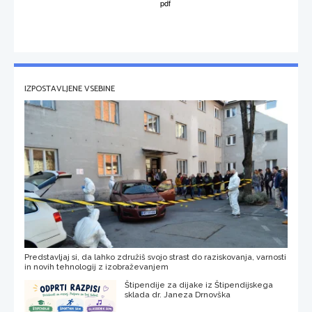
IZPOSTAVLJENE VSEBINE
Predstavljaj si, da lahko združiš svojo strast do raziskovanja, varnosti
in novih tehnologij z izobraževanjem
Štipendije za dijake iz Štipendijskega
sklada dr. Janeza Drnovška