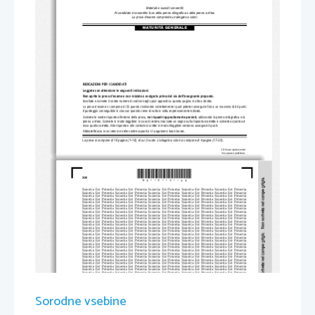
Materiali e sussidi consentiti:
Al candidato è consentito l'uso della penna stilografica o della penna a sfera. 
La prova d'esame comprende un allegato a colori.
MATURITÀ GENERALE
INDICAZIONI PER I CANDIDATI
Leggete con attenzione 
le seguenti indicazioni.
Non aprite la prova d'esame e non iniziate a svo
lgerla prima del via dell'insegnante preposto. 
Incollate o scrivete il vostro numero di codice 
negli spazi appositi su questa pagina in alto a destra. 
La prova d'esame si compone di 25 quesiti, risolvendo corretta
mente i quali potete conseguire fino a un massimo di 60 punti. 
Il punteggio conseguibile in ciascun quesito viene di volta in volta espressamente indicato. 
Scrivete le vostre risposte all'interno della prova, 
nei riquadri appositamente previsti,
utilizzando la penna stilografica o la 
penna a sfera. Scrivete in modo leggibile: in caso di errore, tracciate un segno sulla risposta sco
rretta e scrivete accanto ad 
essa quella corretta. Alle risposte e alle correzioni scritte in modo illeggibile verranno assegnati 0 punti.
Abbiate fiducia in voi stessi e nelle vostre capacità. Vi auguriamo buon lavoro.
La prova si compone di 16 pagine (1–16), di cui 2 vuote.
L'allegato a colori si compone di 4 pagine (17–20).
© Državni izpitni center
Vse pravice pridržane.
*M21151131I02*
2/20 
Scientia Est Potentia Scientia Est Potentia Scientia Est Potent
ia Scientia Est Potentia Scientia Est Potentia
Scientia Est Potentia Scientia Est Potentia Scientia Est Potent
ia Scientia Est Potentia Scientia Est Potentia
Scientia Est Potentia Scientia Est Potentia Scientia Est Potent
ia Scientia Est Potentia Scientia Est Potentia
Scientia Est Potentia Scientia Est Potentia Scientia Est Potent
ia Scientia Est Potentia Scientia Est Potentia
Scientia Est Potentia Scientia Est Potentia Scientia Est Potent
ia Scientia Est Potentia Scientia Est Potentia
Scientia Est Potentia Scientia Est Potentia Scientia Est Potent
ia Scientia Est Potentia Scientia Est Potentia
Scientia Est Potentia Scientia Est Potentia Scientia Est Potent
ia Scientia Est Potentia Scientia Est Potentia
Scientia Est Potentia Scientia Est Potentia Scientia Est Potent
ia Scientia Est Potentia Scientia Est Potentia
Scientia Est Potentia Scientia Est Potentia Scientia Est Potent
ia Scientia Est Potentia Scientia Est Potentia
Scientia Est Potentia Scientia Est Potentia Scientia Est Potent
ia Scientia Est Potentia Scientia Est Potentia
Scientia Est Potentia Scientia Est Potentia Scientia Est Potent
ia Scientia Est Potentia Scientia Est Potentia
Scientia Est Potentia Scientia Est Potentia Scientia Est Potent
ia Scientia Est Potentia Scientia Est Potentia
Scientia Est Potentia Scientia Est Potentia Scientia Est Potent
ia Scientia Est Potentia Scientia Est Potentia
Scientia Est Potentia Scientia Est Potentia Scientia Est Potent
ia Scientia Est Potentia Scientia Est Potentia
Scientia Est Potentia Scientia Est Potentia Scientia Est Potent
ia Scientia Est Potentia Scientia Est Potentia
Scientia Est Potentia Scientia Est Potentia Scientia Est Potent
ia Scientia Est Potentia Scientia Est Potentia
Scientia Est Potentia Scientia Est Potentia Scientia Est Potent
ia Scientia Est Potentia Scientia Est Potentia
Scientia Est Potentia Scientia Est Potentia Scientia Est Potent
ia Scientia Est Potentia Scientia Est Potentia
Scientia Est Potentia Scientia Est Potentia Scientia Est Potent
ia Scientia Est Potentia Scientia Est Potentia
Scientia Est Potentia Scientia Est Potentia Scientia Est Potent
ia Scientia Est Potentia Scientia Est Potentia
Scientia Est Potentia Scientia Est Potentia Scientia Est Potent
ia Scientia Est Potentia Scientia Est Potentia
Scientia Est Potentia Scientia Est Potentia Scientia Est Potent
ia Scientia Est Potentia Scientia Est Potentia
Scientia Est Potentia Scientia Est Potentia Scientia Est Potent
ia Scientia Est Potentia Scientia Est Potentia
Scientia Est Potentia Scientia Est Potentia Scientia Est Potent
ia Scientia Est Potentia Scientia Est Potentia
Scientia Est Potentia Scientia Est Potentia Scientia Est Potent
ia Scientia Est Potentia Scientia Est Potentia
Scientia Est Potentia Scientia Est Potentia Scientia Est Potent
ia Scientia Est Potentia Scientia Est Potentia
Scientia Est Potentia Scientia Est Potentia Scientia Est Potent
ia Scientia Est Potentia Scientia Est Potentia
Scientia Est Potentia Scientia Est Potentia Scientia Est Potent
ia Scientia Est Potentia Scientia Est Potentia
Scientia Est Potentia Scientia Est Potentia Scientia Est Potent
ia Scientia Est Potentia Scientia Est Potentia
Scientia Est Potentia Scientia Est Potentia Scientia Est Potent
ia Scientia Est Potentia Scientia Est Potentia
Scientia Est Potentia Scientia Est Potentia Scientia Est Potent
ia Scientia Est Potentia Scientia Est Potentia
Scientia Est Potentia Scientia Est Potentia Scientia Est Potent
ia Scientia Est Potentia Scientia Est Potentia
Scientia Est Potentia Scientia Est Potentia Scientia Est Potent
ia Scientia Est Potentia Scientia Est Potentia
Sorodne vsebine
Scientia Est Potentia Scientia Est Potentia Scientia Est Potent
ia Scientia Est Potentia Scientia Est Potentia
Scientia Est Potentia Scientia Est Potentia Scientia Est Potent
ia Scientia Est Potentia Scientia Est Potentia
Scientia Est Potentia Scientia Est Potentia Scientia Est Potent
ia Scientia Est Potentia Scientia Est Potentia
Scientia Est Potentia Scientia Est Potentia Scientia Est Potent
ia Scientia Est Potentia Scientia Est Potentia
Scientia Est Potentia Scientia Est Potentia Scientia Est Potent
ia Scientia Est Potentia Scientia Est Potentia
Scientia Est Potentia Scientia Est Potentia Scientia Est Potent
ia Scientia Est Potentia Scientia Est Potentia
Scientia Est Potentia Scientia Est Potentia Scientia Est Potent
ia Scientia Est Potentia Scientia Est Potentia