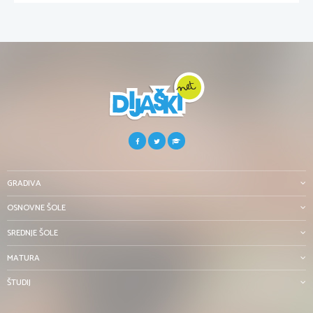
GRADIVA
OSNOVNE ŠOLE
SREDNJE ŠOLE
MATURA
ŠTUDIJ