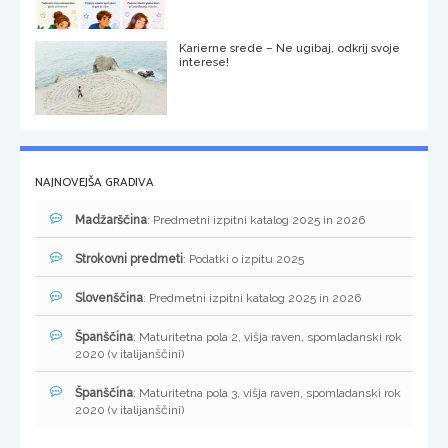
Karierne srede – Ne ugibaj, odkrij svoje
interese!
NAJNOVEJŠA GRADIVA
Madžarščina
: Predmetni izpitni katalog 2025 in 2026
Strokovni predmeti
: Podatki o izpitu 2025
Slovenščina
: Predmetni izpitni katalog 2025 in 2026
Španščina
: Maturitetna pola 2, višja raven, spomladanski rok
2020 (v italijanščini)
Španščina
: Maturitetna pola 3, višja raven, spomladanski rok
2020 (v italijanščini)