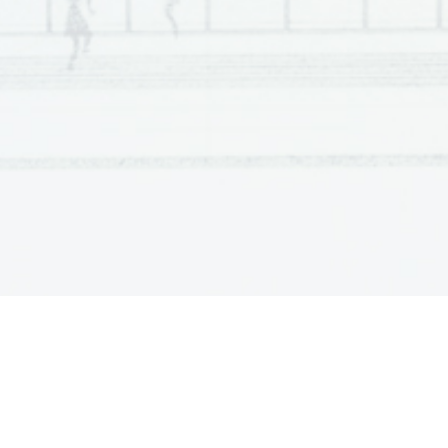
Scientia  Est  Potentia  Scientia  Est  Po
tentia  Scientia  Est  Potenti
Scientia  Est  Potentia  Scientia  Est  Po
tentia  Scientia  Est  Potenti
Scientia  Est  Potentia  Scientia  Est  Po
tentia  Scientia  Est  Potenti
Scientia  Est  Potentia  Scientia  Est  Po
tentia  Scientia  Est  Potenti
Scientia  Est  Potentia  Scientia  Est  Po
tentia  Scientia  Est  Potenti
Scientia  Est  Potentia  Scientia  Est  Po
tentia  Scientia  Est  Potenti
Scientia  Est  Potentia  Scientia  Est  Po
tentia  Scientia  Est  Potenti
Scientia  Est  Potentia  Scientia  Est  Po
tentia  Scientia  Est  Potenti
Scientia  Est  Potentia  Scientia  Est  Po
tentia  Scientia  Est  Potenti
Scientia  Est  Potentia  Scientia  Est  Po
tentia  Scientia  Est  Potenti
Scientia  Est  Potentia  Scientia  Est  Po
tentia  Scientia  Est  Potenti
Scientia  Est  Potentia  Scientia  Est  Po
tentia  Scientia  Est  Potenti
Scientia  Est  Potentia  Scientia  Est  Po
tentia  Scientia  Est  Potenti
Scientia  Est  Potentia  Scientia  Est  Po
tentia  Scientia  Est  Potenti
Scientia  Est  Potentia  Scientia  Est  Po
tentia  Scientia  Est  Potenti
Scientia  Est  Potentia  Scientia  Est  Po
tentia  Scientia  Est  Potenti
Scientia  Est  Potentia  Scientia  Est  Po
tentia  Scientia  Est  Potenti
Scientia  Est  Potentia  Scientia  Est  Po
tentia  Scientia  Est  Potenti
Scientia  Est  Potentia  Scientia  Est  Po
tentia  Scientia  Est  Potenti
Scientia  Est  Potentia  Scientia  Est  Po
tentia  Scientia  Est  Potenti
Scientia  Est  Potentia  Scientia  Est  Po
tentia  Scientia  Est  Potenti
Scientia  Est  Potentia  Scientia  Est  Po
tentia  Scientia  Est  Potenti
Scientia  Est  Potentia  Scientia  Est  Po
tentia  Scientia  Est  Potenti
Scientia  Est  Potentia  Scientia  Est  Po
tentia  Scientia  Est  Potenti
Scientia  Est  Potentia  Scientia  Est  Po
tentia  Scientia  Est  Potenti
Scientia  Est  Potentia  Scientia  Est  Po
tentia  Scientia  Est  Potenti
Scientia  Est  Potentia  Scientia  Est  Po
tentia  Scientia  Est  Potenti
Scientia  Est  Potentia  Scientia  Est  Po
tentia  Scientia  Est  Potenti
Scientia  Est  Potentia  Scientia  Est  Po
tentia  Scientia  Est  Potenti
Scientia  Est  Potentia  Scientia  Est  Po
tentia  Scientia  Est  Potenti
Scientia  Est  Potentia  Scientia  Est  Po
tentia  Scientia  Est  Potenti
Scientia  Est  Potentia  Scientia  Est  Po
tentia  Scientia  Est  Potenti
Scientia  Est  Potentia  Scientia  Est  Po
tentia  Scientia  Est  Potenti
Scientia  Est  Potentia  Scientia  Est  Po
tentia  Scientia  Est  Potenti
Scientia  Est  Potentia  Scientia  Est  Po
tentia  Scientia  Est  Potenti
Scientia  Est  Potentia  Scientia  Est  Po
tentia  Scientia  Est  Potenti
Scientia  Est  Potentia  Scientia  Est  Po
tentia  Scientia  Est  Potenti
Scientia  Est  Potentia  Scientia  Est  Po
tentia  Scientia  Est  Potenti
Scientia  Est  Potentia  Scientia  Est  Po
tentia  Scientia  Est  Potenti
Scientia  Est  Potentia  Scientia  Est  Po
tentia  Scientia  Est  Potenti