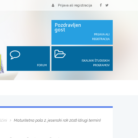
Prijava ali registracija
Pozdravljen
gost
PRIJAVA ALI
REGISTRACIJA
ISKALNIK ŠTUDIJSKIH
FORUM
PROGRAMOV
ščini
Maturitetna pola 2, jesenski rok 2016 (drugi termin)