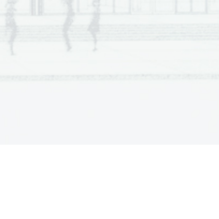
a  Scientia
  Est  Potentia  Scientia  Est  Potentia
a  Scientia
  Est  Potentia  Scientia  Est  Potentia
a  Scientia
  Est  Potentia  Scientia  Est  Potentia
a  Scientia
  Est  Potentia  Scientia  Est  Potentia
a  Scientia
  Est  Potentia  Scientia  Est  Potentia
a  Scientia
  Est  Potentia  Scientia  Est  Potentia
a  Scientia
  Est  Potentia  Scientia  Est  Potentia
a  Scientia
  Est  Potentia  Scientia  Est  Potentia
a  Scientia
  Est  Potentia  Scientia  Est  Potentia
a  Scientia
  Est  Potentia  Scientia  Est  Potentia
a  Scientia
  Est  Potentia  Scientia  Est  Potentia
a  Scientia
  Est  Potentia  Scientia  Est  Potentia
a  Scientia
  Est  Potentia  Scientia  Est  Potentia
a  Scientia
  Est  Potentia  Scientia  Est  Potentia
a  Scientia
  Est  Potentia  Scientia  Est  Potentia
a  Scientia
  Est  Potentia  Scientia  Est  Potentia
a  Scientia
  Est  Potentia  Scientia  Est  Potentia
a  Scientia
  Est  Potentia  Scientia  Est  Potentia
a  Scientia
  Est  Potentia  Scientia  Est  Potentia
a  Scientia
  Est  Potentia  Scientia  Est  Potentia
a  Scientia
  Est  Potentia  Scientia  Est  Potentia
a  Scientia
  Est  Potentia  Scientia  Est  Potentia
a  Scientia
  Est  Potentia  Scientia  Est  Potentia
a  Scientia
  Est  Potentia  Scientia  Est  Potentia
a  Scientia
  Est  Potentia  Scientia  Est  Potentia
a  Scientia
  Est  Potentia  Scientia  Est  Potentia
a  Scientia
  Est  Potentia  Scientia  Est  Potentia
a  Scientia
  Est  Potentia  Scientia  Est  Potentia
a  Scientia
  Est  Potentia  Scientia  Est  Potentia
a  Scientia
  Est  Potentia  Scientia  Est  Potentia
a  Scientia
  Est  Potentia  Scientia  Est  Potentia
a  Scientia
  Est  Potentia  Scientia  Est  Potentia
a  Scientia
  Est  Potentia  Scientia  Est  Potentia
a  Scientia
  Est  Potentia  Scientia  Est  Potentia
a  Scientia
  Est  Potentia  Scientia  Est  Potentia
a  Scientia
  Est  Potentia  Scientia  Est  Potentia
a  Scientia
  Est  Potentia  Scientia  Est  Potentia
a  Scientia
  Est  Potentia  Scientia  Est  Potentia
a  Scientia
  Est  Potentia  Scientia  Est  Potentia
a  Scientia
  Est  Potentia  Scientia  Est  Potentia