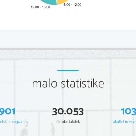
*M16251122I
2/24 
Scientia  Est  Potentia  Scientia  Est  Po
tentia  Scientia  Est  Potenti
Scientia  Est  Potentia  Scientia  Est  Po
tentia  Scientia  Est  Potenti
Scientia  Est  Potentia  Scientia  Est  Po
tentia  Scientia  Est  Potenti
Scientia  Est  Potentia  Scientia  Est  Po
tentia  Scientia  Est  Potenti
Scientia  Est  Potentia  Scientia  Est  Po
tentia  Scientia  Est  Potenti
Scientia  Est  Potentia  Scientia  Est  Po
tentia  Scientia  Est  Potenti
Scientia  Est  Potentia  Scientia  Est  Po
tentia  Scientia  Est  Potenti
Scientia  Est  Potentia  Scientia  Est  Po
tentia  Scientia  Est  Potenti
Scientia  Est  Potentia  Scientia  Est  Po
tentia  Scientia  Est  Potenti
Scientia  Est  Potentia  Scientia  Est  Po
tentia  Scientia  Est  Potenti
Scientia  Est  Potentia  Scientia  Est  Po
tentia  Scientia  Est  Potenti
malo statistike
Scientia  Est  Potentia  Scientia  Est  Po
tentia  Scientia  Est  Potenti
Scientia  Est  Potentia  Scientia  Est  Po
tentia  Scientia  Est  Potenti
Scientia  Est  Potentia  Scientia  Est  Po
tentia  Scientia  Est  Potenti
Scientia  Est  Potentia  Scientia  Est  Po
tentia  Scientia  Est  Potenti
Scientia  Est  Potentia  Scientia  Est  Po
tentia  Scientia  Est  Potenti
Scientia  Est  Potentia  Scientia  Est  Po
tentia  Scientia  Est  Potenti
Scientia  Est  Potentia  Scientia  Est  Po
tentia  Scientia  Est  Potenti
Scientia  Est  Potentia  Scientia  Est  Po
tentia  Scientia  Est  Potenti
Scientia  Est  Potentia  Scientia  Est  Po
tentia  Scientia  Est  Potenti
901
30.053
10
Scientia  Est  Potentia  Scientia  Est  Po
tentia  Scientia  Est  Potenti
Scientia  Est  Potentia  Scientia  Est  Po
tentia  Scientia  Est  Potenti
Scientia  Est  Potentia  Scientia  Est  Po
tentia  Scientia  Est  Potenti
Scientia  Est  Potentia  Scientia  Est  Po
tentia  Scientia  Est  Potenti
šolskih programov
število datotek
fakultet in viso
Scientia  Est  Potentia  Scientia  Est  Po
tentia  Scientia  Est  Potenti
Scientia  Est  Potentia  Scientia  Est  Po
tentia  Scientia  Est  Potenti
Scientia  Est  Potentia  Scientia  Est  Po
tentia  Scientia  Est  Potenti
Scientia  Est  Potentia  Scientia  Est  Po
tentia  Scientia  Est  Potenti
Scientia  Est  Potentia  Scientia  Est  Po
tentia  Scientia  Est  Potenti