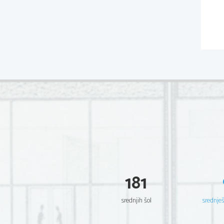
181
srednjih šol
srednje