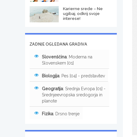
Karierne srede – Ne
ugibaj, odkrij svoje
interese!
ZADNJE OGLEDANA GRADIVA
Slovenščina
: Moderna na
Slovenskem [01]
Biologija
: Pes [04] - predstavitev
Geografija
: Srednja Evropa [01] -
Srednjeevropska sredogorja in
planote
Fizika
: Drsno trenje