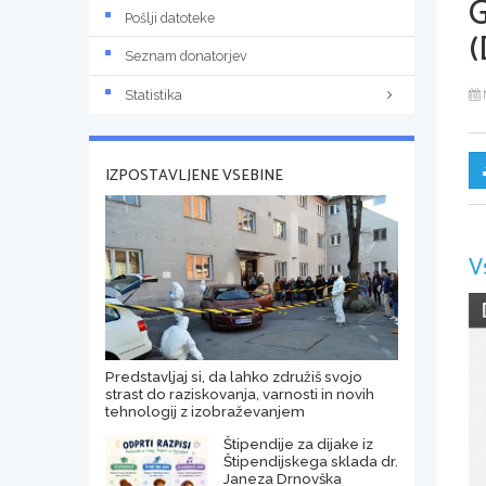
Pošlji datoteke
(
Seznam donatorjev
Statistika
IZPOSTAVLJENE VSEBINE
V
Predstavljaj si, da lahko združiš svojo
strast do raziskovanja, varnosti in novih
tehnologij z izobraževanjem
Štipendije za dijake iz
Štipendijskega sklada dr.
Janeza Drnovška