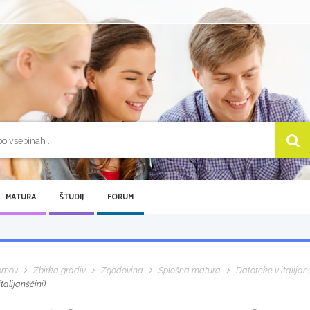
MATURA
ŠTUDIJ
FORUM
omov
Zbirka gradiv
Zgodovina
Splošna matura
Datoteke v italijan
 italijanščini)