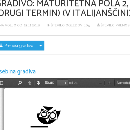
GRADIVO:
MATURITETNA POLA 2, 
DRUGI TERMIN) (V ITALIJANŠČINI
NA VOLJO OD:
21.12.2018
ŠTEVILO OGLEDOV: 169
ŠTEVILO PRENOS
Skrij/prikaži meni
Prenesi gradivo
sebina gradiva
Stran:
od 24
Preklopi
Najdi
Nazaj
Naprej
Pomanjšaj
Povečaj
stransko
vrstico