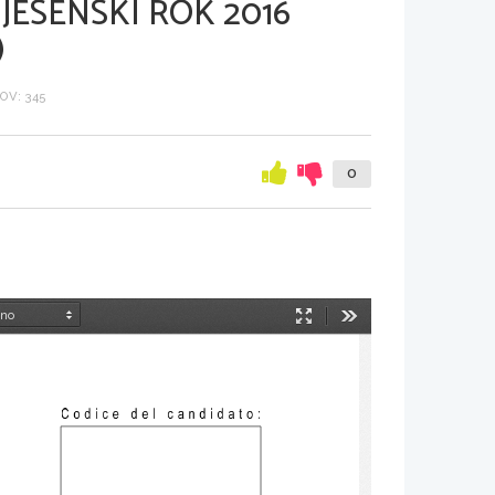
JESENSKI ROK 2016
)
OV: 345
0
Način
Orodja
predstavitve