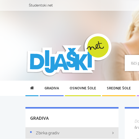
Študentski.net
GRADIVA
OSNOVNE ŠOLE
SREDNJE ŠOLE
GRADIVA
D
(v
Zbirka gradiv