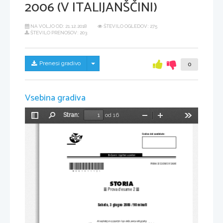
2006 (V ITALIJANŠČINI)
NA VOLJO OD:
21.12.2018
ŠTEVILO OGLEDOV: 275
ŠTEVILO PRENOSOV: 203
Skrij/prikaži meni
Prenesi gradivo
0
Vsebina gradiva
Stran:
od 16
Preklopi
Najdi
Pomanjšaj
Povečaj
Orodja
stransko
vrstico
Codice del candidato:
*M06151112I*
PRIMA SESSIONE D'ESAME
STORIA
Prova d'esame 2
 Sabato, 3 giugno 2006 / 90 minuti
Al candidato è consentito l'uso della penna stilografica