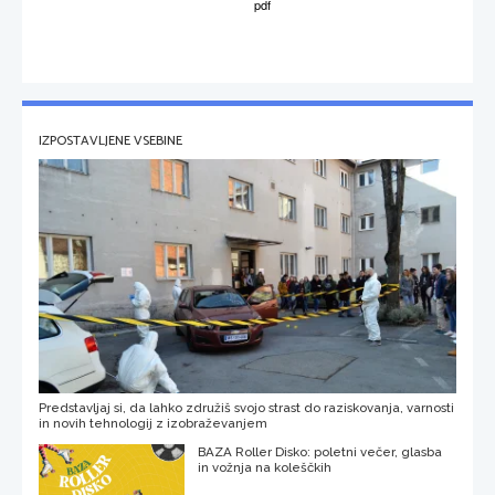
IZPOSTAVLJENE VSEBINE
Predstavljaj si, da lahko združiš svojo strast do raziskovanja, varnosti
in novih tehnologij z izobraževanjem
BAZA Roller Disko: poletni večer, glasba
in vožnja na koleščkih