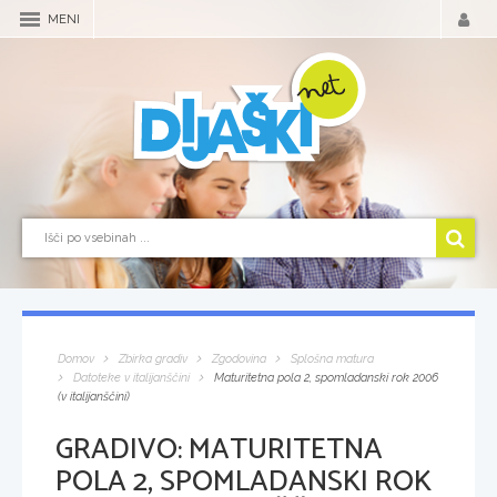
MENI
Domov
Zbirka gradiv
Zgodovina
Splošna matura
Datoteke v italijanščini
Maturitetna pola 2, spomladanski rok 2006
(v italijanščini)
GRADIVO:
MATURITETNA
POLA 2, SPOMLADANSKI ROK