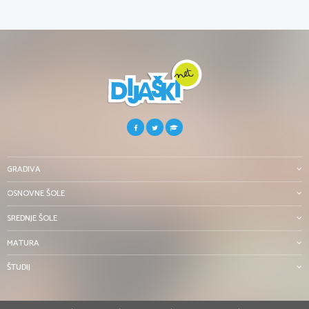
GRADIVA
OSNOVNE ŠOLE
SREDNJE ŠOLE
MATURA
ŠTUDIJ