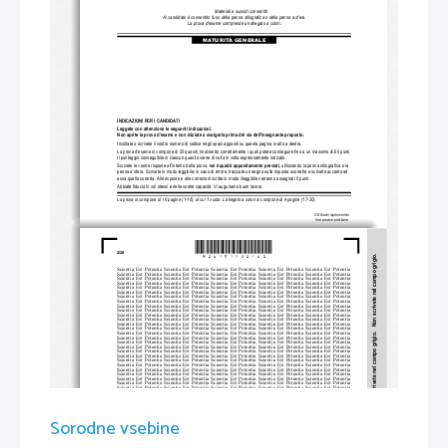
Materiali e sussidi consentiti:
Al candidato è consentito l'uso della penna stilografica o della penna a sfera. 
La prova d'esame comprende un allegato a colori.
MATURITÀ GENERALE
INDICAZIONI PER I CANDIDATI
Leggete con attenzione le seguenti indicazioni.
Non aprite la prova d'esame e non iniziate a svo
lgerla prima del via dell'insegnante preposto. 
Incollate o scrivete il vostro numero di codice 
negli spazi appositi su questa pagina in alto a destra.
La prova d'esame si compone di 25 quesiti, risolvendo correttam
ente i quali potete conseguire fino a un massimo di 60 punti. 
Il punteggio conseguibile in ciascun quesito viene 
di volta in volta espressamente indicato. 
Scrivete le vostre risposte all'interno della prova, 
nei riquadri appositamente previsti,
utilizzando la penna stilografica o la 
penna a sfera. Scrivete in modo leggibile: in caso di errore, tr
acciate un segno sulla risposta sc
orretta e scrivete accanto ad 
essa quella corretta. Alle risposte e alle correz
ioni scritte in modo illeggibile verranno assegnati 0 punti.
Abbiate fiducia in voi stessi e nelle vostre capacità. Vi auguriamo buon lavoro.
La prova si compone di 16 pagine (1-16), di cui 1 vuota.
L'allegato a colori si compone di 4 pagine (17-20).
© Državni izpitni center
Vse pravice pridržane.
*M20151132I02*
2/20 
ivete nel campo grigio.
Scientia  Est  Potentia  Scientia  Est  Po
tentia  Scientia  Est  Potentia  Scientia
  Est  Potentia  Scientia  Est  Potentia
Scientia  Est  Potentia  Scientia  Est  Po
tentia  Scientia  Est  Potentia  Scientia
  Est  Potentia  Scientia  Est  Potentia
Scientia  Est  Potentia  Scientia  Est  Po
tentia  Scientia  Est  Potentia  Scientia
  Est  Potentia  Scientia  Est  Potentia
Scientia  Est  Potentia  Scientia  Est  Po
tentia  Scientia  Est  Potentia  Scientia
  Est  Potentia  Scientia  Est  Potentia
Scientia  Est  Potentia  Scientia  Est  Po
tentia  Scientia  Est  Potentia  Scientia
  Est  Potentia  Scientia  Est  Potentia
Scientia  Est  Potentia  Scientia  Est  Po
tentia  Scientia  Est  Potentia  Scientia
  Est  Potentia  Scientia  Est  Potentia
Scientia  Est  Potentia  Scientia  Est  Po
tentia  Scientia  Est  Potentia  Scientia
  Est  Potentia  Scientia  Est  Potentia
Scientia  Est  Potentia  Scientia  Est  Po
tentia  Scientia  Est  Potentia  Scientia
  Est  Potentia  Scientia  Est  Potentia
Scientia  Est  Potentia  Scientia  Est  Po
tentia  Scientia  Est  Potentia  Scientia
  Est  Potentia  Scientia  Est  Potentia
Scientia  Est  Potentia  Scientia  Est  Po
tentia  Scientia  Est  Potentia  Scientia
  Est  Potentia  Scientia  Est  Potentia
te nel campo grigio.   Non scr
Scientia  Est  Potentia  Scientia  Est  Po
tentia  Scientia  Est  Potentia  Scientia
  Est  Potentia  Scientia  Est  Potentia
Scientia  Est  Potentia  Scientia  Est  Po
tentia  Scientia  Est  Potentia  Scientia
  Est  Potentia  Scientia  Est  Potentia
Scientia  Est  Potentia  Scientia  Est  Po
tentia  Scientia  Est  Potentia  Scientia
  Est  Potentia  Scientia  Est  Potentia
Scientia  Est  Potentia  Scientia  Est  Po
tentia  Scientia  Est  Potentia  Scientia
  Est  Potentia  Scientia  Est  Potentia
Scientia  Est  Potentia  Scientia  Est  Po
tentia  Scientia  Est  Potentia  Scientia
  Est  Potentia  Scientia  Est  Potentia
Scientia  Est  Potentia  Scientia  Est  Po
tentia  Scientia  Est  Potentia  Scientia
  Est  Potentia  Scientia  Est  Potentia
Scientia  Est  Potentia  Scientia  Est  Po
tentia  Scientia  Est  Potentia  Scientia
  Est  Potentia  Scientia  Est  Potentia
Scientia  Est  Potentia  Scientia  Est  Po
tentia  Scientia  Est  Potentia  Scientia
  Est  Potentia  Scientia  Est  Potentia
Scientia  Est  Potentia  Scientia  Est  Po
tentia  Scientia  Est  Potentia  Scientia
  Est  Potentia  Scientia  Est  Potentia
Scientia  Est  Potentia  Scientia  Est  Po
tentia  Scientia  Est  Potentia  Scientia
  Est  Potentia  Scientia  Est  Potentia
Scientia  Est  Potentia  Scientia  Est  Po
tentia  Scientia  Est  Potentia  Scientia
  Est  Potentia  Scientia  Est  Potentia
Scientia  Est  Potentia  Scientia  Est  Po
tentia  Scientia  Est  Potentia  Scientia
  Est  Potentia  Scientia  Est  Potentia
Scientia  Est  Potentia  Scientia  Est  Po
tentia  Scientia  Est  Potentia  Scientia
  Est  Potentia  Scientia  Est  Potentia
Scientia  Est  Potentia  Scientia  Est  Po
tentia  Scientia  Est  Potentia  Scientia
  Est  Potentia  Scientia  Est  Potentia
Scientia  Est  Potentia  Scientia  Est  Po
tentia  Scientia  Est  Potentia  Scientia
  Est  Potentia  Scientia  Est  Potentia
campo grigio.   Non scrive
Scientia  Est  Potentia  Scientia  Est  Po
tentia  Scientia  Est  Potentia  Scientia
  Est  Potentia  Scientia  Est  Potentia
Scientia  Est  Potentia  Scientia  Est  Po
tentia  Scientia  Est  Potentia  Scientia
  Est  Potentia  Scientia  Est  Potentia
Scientia  Est  Potentia  Scientia  Est  Po
tentia  Scientia  Est  Potentia  Scientia
  Est  Potentia  Scientia  Est  Potentia
Scientia  Est  Potentia  Scientia  Est  Po
tentia  Scientia  Est  Potentia  Scientia
  Est  Potentia  Scientia  Est  Potentia
Scientia  Est  Potentia  Scientia  Est  Po
tentia  Scientia  Est  Potentia  Scientia
  Est  Potentia  Scientia  Est  Potentia
Scientia  Est  Potentia  Scientia  Est  Po
tentia  Scientia  Est  Potentia  Scientia
  Est  Potentia  Scientia  Est  Potentia
Scientia  Est  Potentia  Scientia  Est  Po
tentia  Scientia  Est  Potentia  Scientia
  Est  Potentia  Scientia  Est  Potentia
Scientia  Est  Potentia  Scientia  Est  Po
tentia  Scientia  Est  Potentia  Scientia
  Est  Potentia  Scientia  Est  Potentia
Sorodne vsebine
Scientia  Est  Potentia  Scientia  Est  Po
tentia  Scientia  Est  Potentia  Scientia
  Est  Potentia  Scientia  Est  Potentia
Scientia  Est  Potentia  Scientia  Est  Po
tentia  Scientia  Est  Potentia  Scientia
  Est  Potentia  Scientia  Est  Potentia
Scientia  Est  Potentia  Scientia  Est  Po
tentia  Scientia  Est  Potentia  Scientia
  Est  Potentia  Scientia  Est  Potentia
Scientia  Est  Potentia  Scientia  Est  Po
tentia  Scientia  Est  Potentia  Scientia
  Est  Potentia  Scientia  Est  Potentia
Scientia  Est  Potentia  Scientia  Est  Po
tentia  Scientia  Est  Potentia  Scientia
  Est  Potentia  Scientia  Est  Potentia
Scientia  Est  Potentia  Scientia  Est  Po
tentia  Scientia  Est  Potentia  Scientia
  Est  Potentia  Scientia  Est  Potentia
Scientia  Est  Potentia  Scientia  Est  Po
tentia  Scientia  Est  Potentia  Scientia
  Est  Potentia  Scientia  Est  Potentia