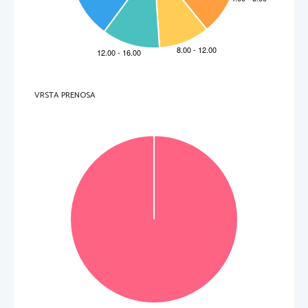
mpo grigio.   Non scrivete nel 
2.     Verso la metà del I millennio a.C. l'Europa fu 
attraversata dalle invasioni dei Celti, che si 
spostarono fino alla parte settentrionale dell'Istria.  
Oltre a dedicarsi alla caccia e alla pesca, i Celt
i (...) erano esperti nell'
estrarre i minerali e nel 
lavorarli: sembra che la scoperta della stagnat
ura sia opera loro ed anche dell'argentatura con 
il mercurio, che già sapevano ricavare con molta perizia. 
(Fonte: Alberi, D., 2001: Istria, storia, arte, cultura, pp. 12–13. Lint. Trieste) 
2.1.    Con l'aiuto della fonte, spiegate per qual
e tecnica i Celti erano conosciuti e apprezzati.  
grigio.   Non scrivete nel ca
2.2.    Con l'aiuto della figura 9 dell'Allegato a colo
ri, indicate almeno una nazione odierna in cui si 
parla tuttora una lingua appartenente al gruppo celtico. 
Non scrivete nel campo 
VRSTA PRENOSA
(2 punti)