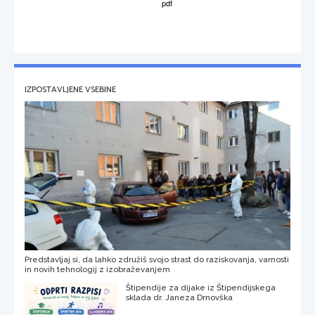
IZPOSTAVLJENE VSEBINE
Predstavljaj si, da lahko združiš svojo strast do raziskovanja, varnosti
in novih tehnologij z izobraževanjem
Štipendije za dijake iz Štipendijskega
sklada dr. Janeza Drnovška