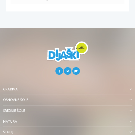
GRADIVA
OSNOVNE ŠOLE
SREDNJE ŠOLE
MATURA
ŠTUDIJ