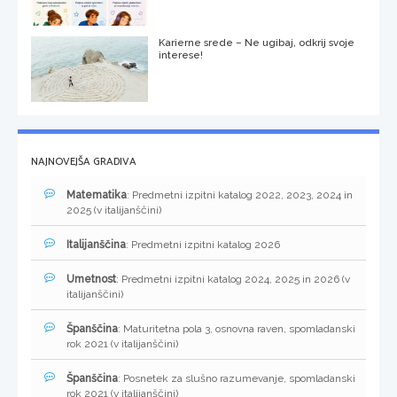
Karierne srede – Ne ugibaj, odkrij svoje
interese!
NAJNOVEJŠA GRADIVA
Matematika
: Predmetni izpitni katalog 2022, 2023, 2024 in
2025 (v italijanščini)
Italijanščina
: Predmetni izpitni katalog 2026
Umetnost
: Predmetni izpitni katalog 2024, 2025 in 2026 (v
italijanščini)
Španščina
: Maturitetna pola 3, osnovna raven, spomladanski
rok 2021 (v italijanščini)
Španščina
: Posnetek za slušno razumevanje, spomladanski
rok 2021 (v italijanščini)