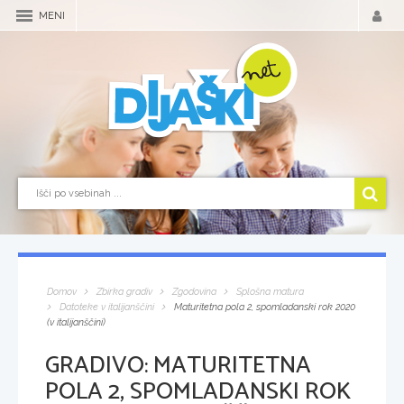
MENI
Domov
Zbirka gradiv
Zgodovina
Splošna matura
Datoteke v italijanščini
Maturitetna pola 2, spomladanski rok 2020
(v italijanščini)
GRADIVO:
MATURITETNA
POLA 2, SPOMLADANSKI ROK