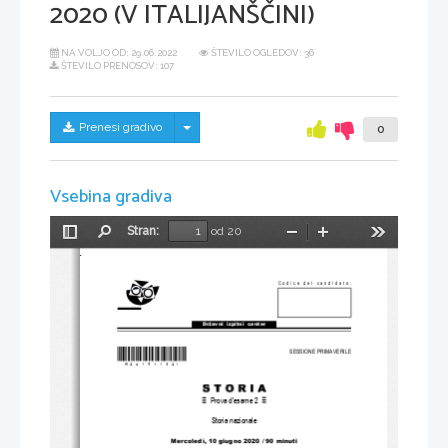
2020 (V ITALIJANŠČINI)
NA VOLJO OD:
29.06.2022
ŠTEVILO OGLEDOV: 36
ŠTEVILO PRENOSOV: 107
Skrij/prikaži meni
Prenesi gradivo
0
Vsebina gradiva
Stran:
od 20
Preklopi
Najdi
Pomanjšaj
Povečaj
Orodja
stransko
vrstico
Codice del candidato:
Državni  izpitni  center
*M20151132I*
SESSIONE PRIMAVERILE
Prova d'esame 2 
Storia nazionale 
Mercoledì, 10 giugno 
2020 / 90 minuti