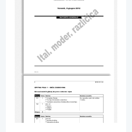
2 
M121-511-1-3I 
IZPITNA POLA 1 – OB
Č
A ZGODOVINA 
Od nacionalnih gibanj do 
prve svetovne vojne 
Naloga 
To
č
ke  Rešitev
Dodatna navodila
1.1 
1 

 (Carska) Rusija 
Za navedbo vseh treh rešitev  

 Tur
č
ija (Osmansko cesarstvo) 
1 to
č
ka. 

 Avstrijsko cesarstvo (Habsburška monarhija) 
1.2 
1      dve      od:      

 Nemci 

 Italijani 

 Poljaki 
2 
Skupaj 
Naloga 
To
č
ke  Rešitev
Dodatna navodila
2.1 
1      ena      od:      

 pevska društva 

 telovadna društva 
2.2 
1      ena      od:      

 Oblasti so društva prepovedovala. 

 Društva je najprej prepovedala, naknadno pa 
dovolila. 