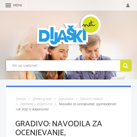
MENI
Domov
Zbirka gradiv
Zgodovina
Splošna matura
Datoteke v italijanščini
Navodila za ocenjevanje, spomladanski
rok 2012 (v italijanščini)
GRADIVO:
NAVODILA ZA
OCENJEVANJE,