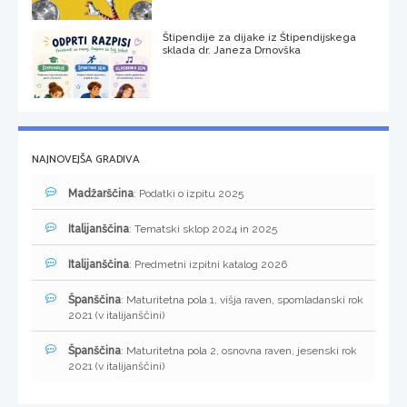
Štipendije za dijake iz Štipendijskega
sklada dr. Janeza Drnovška
NAJNOVEJŠA GRADIVA
Madžarščina
: Podatki o izpitu 2025
Italijanščina
: Tematski sklop 2024 in 2025
Italijanščina
: Predmetni izpitni katalog 2026
Španščina
: Maturitetna pola 1, višja raven, spomladanski rok
2021 (v italijanščini)
Španščina
: Maturitetna pola 2, osnovna raven, jesenski rok
2021 (v italijanščini)