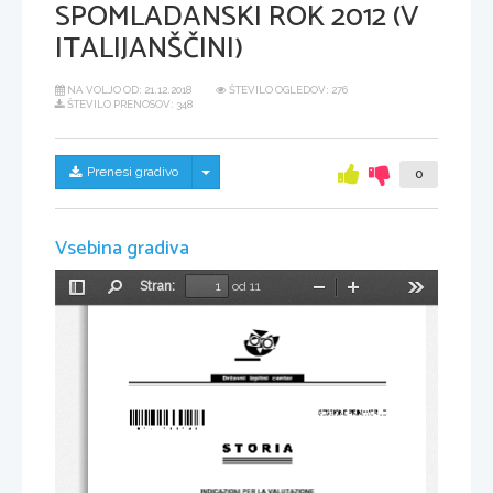
SPOMLADANSKI ROK 2012 (V
ITALIJANŠČINI)
NA VOLJO OD:
21.12.2018
ŠTEVILO OGLEDOV: 276
ŠTEVILO PRENOSOV: 348
Skrij/prikaži meni
Prenesi gradivo
0
Vsebina gradiva
Stran:
od 11
Preklopi
Najdi
Pomanjšaj
Povečaj
Orodja
stransko
vrstico