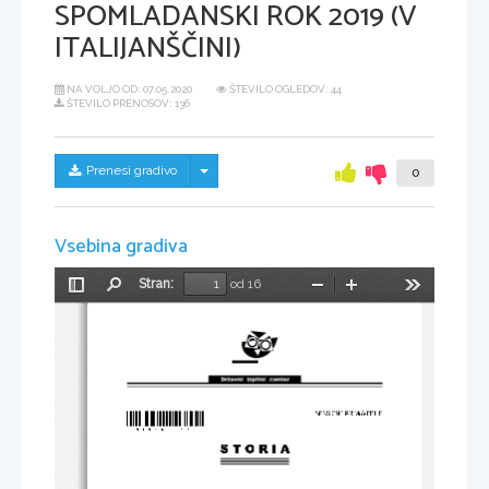
SPOMLADANSKI ROK 2019 (V
ITALIJANŠČINI)
NA VOLJO OD:
07.05.2020
ŠTEVILO OGLEDOV: 44
ŠTEVILO PRENOSOV: 136
Skrij/prikaži meni
Prenesi gradivo
0
Vsebina gradiva
Stran:
od 16
Preklopi
Najdi
Pomanjšaj
Povečaj
Orodja
stransko
vrstico