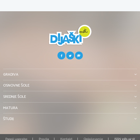
GRADIVA
OSNOVNE ŠOLE
SREDNJE ŠOLE
MATURA
ŠTUDIJ
Pogoji uporabe
Pravila
Kontakt
Oglaševanje
ISSN 1581-923X