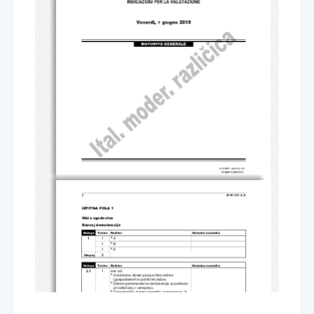
2 
M191-511-3-3I 
IZPITNA POLA 1 
Ob
č
a zgodovina 
Razvoj demokracije 
Naloga 
To
č
ke   Rešitev
Dodatna navodila 

 A 
1 
1 

 B 
1 

 E 
1 
3 
Skupaj 
Naloga 
To
č
ke   Rešitev
Dodatna navodila 
2.1 
1       ena       od:       

 Avtoritarna oblast ponuja hitre rešitve 
(gospodarskih in politi
č
nih) težav. 

 Sistem parlamentarne demokracije je po
č
asen 
pri odlo
č
anju / ukrepanju. 

 Demokrati
č
ni sistemi temeljijo na konsenzu, ki 
ga je v kriznih obdobjih težko dose
č
i. 

 Krizne razmere ljudi prestrašijo, zato se 
zate
č
ejo k skrajnim idejam. 

 Številne evropske države niso imele 
demokrati
č
ne tradicije ... 