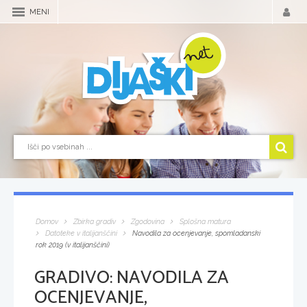
MENI
Domov
Zbirka gradiv
Zgodovina
Splošna matura
Datoteke v italijanščini
Navodila za ocenjevanje, spomladanski
rok 2019 (v italijanščini)
GRADIVO:
NAVODILA ZA
OCENJEVANJE,