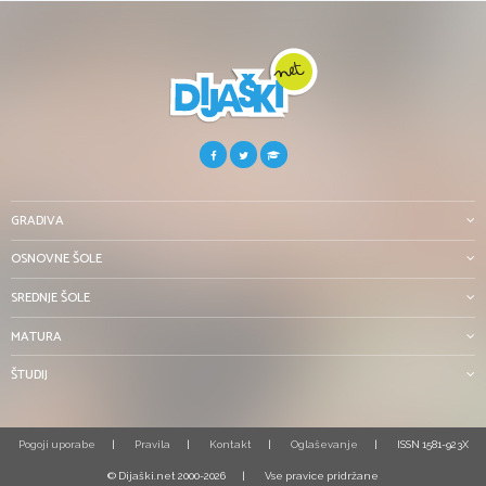
GRADIVA
OSNOVNE ŠOLE
SREDNJE ŠOLE
MATURA
ŠTUDIJ
Pogoji uporabe
Pravila
Kontakt
Oglaševanje
ISSN 1581-923X
© Dijaški.net 2000-2026
Vse pravice pridržane