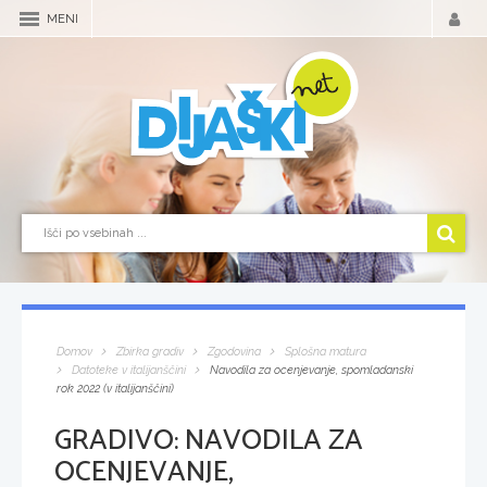
MENI
Domov
Zbirka gradiv
Zgodovina
Splošna matura
Datoteke v italijanščini
Navodila za ocenjevanje, spomladanski
rok 2022 (v italijanščini)
GRADIVO:
NAVODILA ZA
OCENJEVANJE,