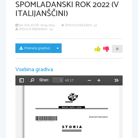
SPOMLADANSKI ROK 2022 (V
ITALIJANŠČINI)
NA VOLJO OD:
20.09.2023
ŠTEVILO OGLEDOV: 42
ŠTEVILO PRENOSOV: 111
Skrij/prikaži meni
Prenesi gradivo
0
Vsebina gradiva
Stran:
od 17
Preklopi
Najdi
Pomanjšaj
Povečaj
Orodja
stransko
vrstico
Državni  izpitni  center
SESSIONE PRIMAVERILE
*M22151133I*
S T O R I A