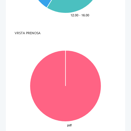
prebivalstva)
(hitra) elektrifikacija

upad cen kmetijskih proizvodov

kmetijski presežki

povezovanje gospodarskih panog v velike 

sisteme
večja kupna moč ...

6.2
1
ena od:
Delniške špekulacije so pognale borzne tečaje 

v višave.
 Up
adle so cene vrednostnih papirjev.

Ljudje 
so pretirano prodajali delnice.

Večina poslov je temeljila na bančnih posojilih.

Industrijski izdelki so se kopičili v skladiščih.

Prekinjeno je bilo kroženje denarja in blaga ...

Skupaj
2
VRSTA PRENOSA
Naloga
Točke
Rešitev
Dodatna navodila
7
1
ena od:
Evropsko gospodarstvo je bilo odvisno od 

ameriškega vlaganja.
ZDA so po vojni postale največji investitor v 

številnih evropskih državah.
Nekatere evropske države se 
po 1. svetovni 

vojni 
niso gospodarsko pobrale.
Evr
opske države so izgubile trg
...
