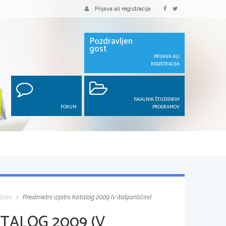
Prijava ali registracija
Pozdravljen
gost
PRIJAVA ALI
REGISTRACIJA
ISKALNIK ŠTUDIJSKIH
FORUM
PROGRAMOV
ščini
Predmetni izpitni katalog 2009 (v italijanščini)
TALOG 2009 (V