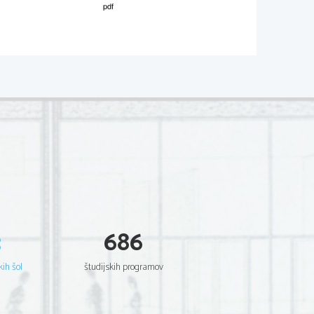
3
686
kih šol
študijskih programov