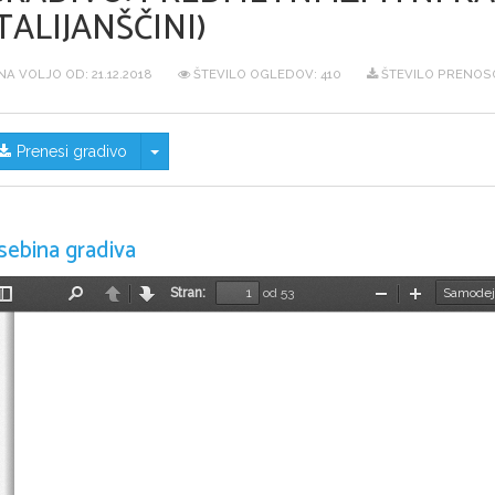
TALIJANŠČINI)
NA VOLJO OD:
21.12.2018
ŠTEVILO OGLEDOV: 410
ŠTEVILO PRENOS
Skrij/prikaži meni
Prenesi gradivo
sebina gradiva
Stran:
od 53
Preklopi
Najdi
Nazaj
Naprej
Pomanjšaj
Povečaj
stransko
vrstico