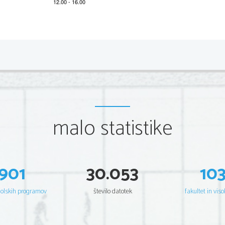
malo statistike
901
30.053
10
šolskih programov
število datotek
fakultet in viso