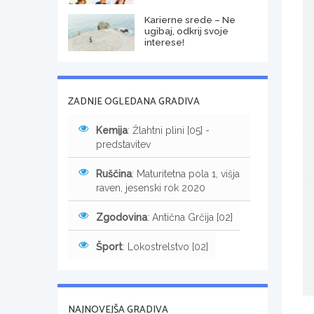
Karierne srede – Ne
ugibaj, odkrij svoje
interese!
ZADNJE OGLEDANA GRADIVA
Kemija
: Žlahtni plini [05] -
predstavitev
Ruščina
: Maturitetna pola 1, višja
raven, jesenski rok 2020
Zgodovina
: Antična Grčija [02]
Šport
: Lokostrelstvo [02]
NAJNOVEJŠA GRADIVA