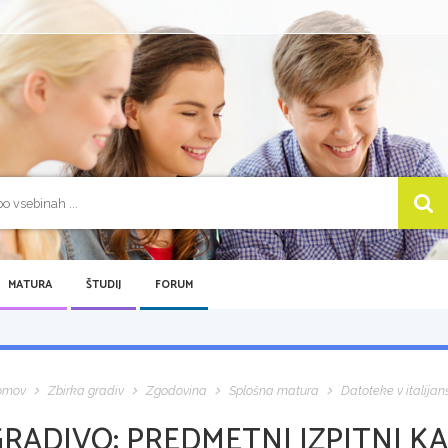
MATURA
ŠTUDIJ
FORUM
omov
Zbirka gradiv
Zgodovina
Splošna matura
Datoteke v italijan
GRADIVO:
PREDMETNI IZPITNI KA