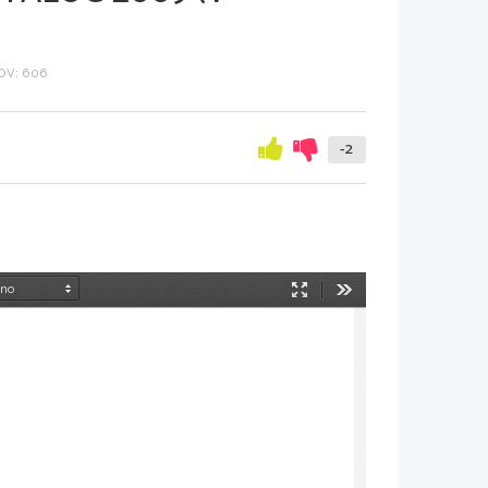
OV: 606
-2
Način
Orodja
predstavitve