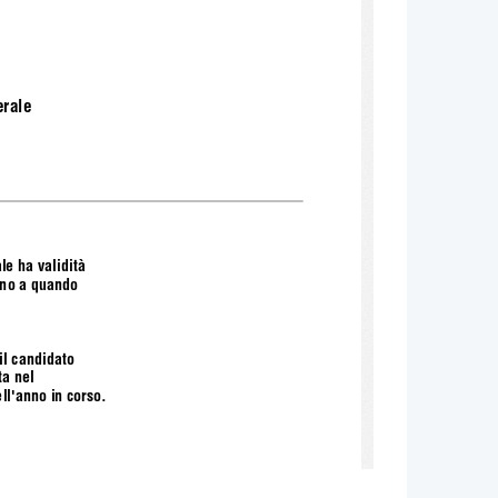
rale 
e ha validità  
ino a quando  
il candidato  
a nel  
ll'anno in corso.