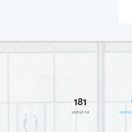
181
srednjih šol
srednje