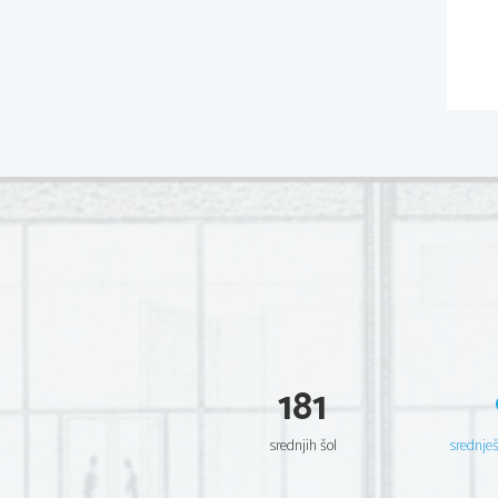
181
srednjih šol
srednje