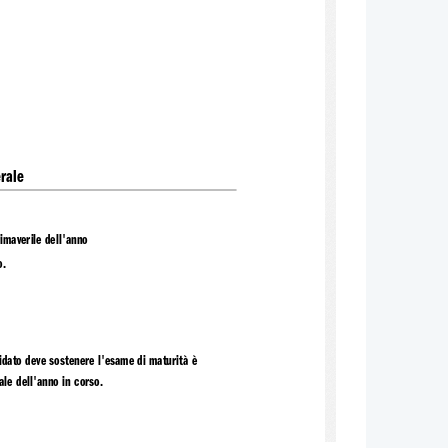
rale 
imaverile dell'anno 
.  
didato deve sostenere l'esame di maturità è 
ale dell'anno in corso. 