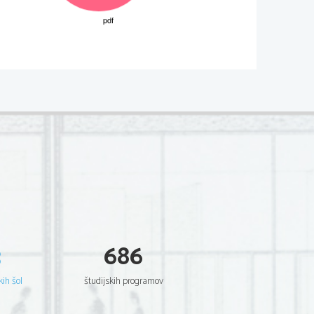
3
686
kih šol
študijskih programov