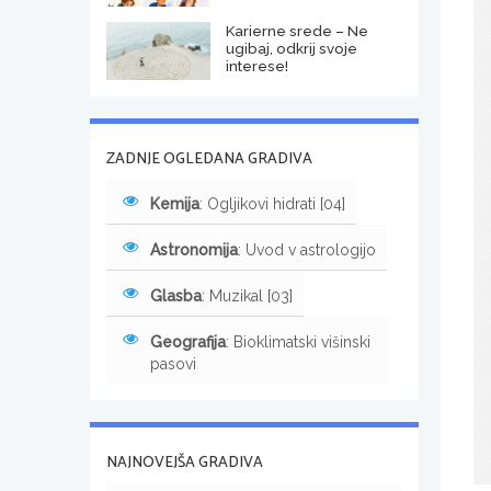
Karierne srede – Ne
ugibaj, odkrij svoje
interese!
ZADNJE OGLEDANA GRADIVA
Kemija
: Ogljikovi hidrati [04]
Astronomija
: Uvod v astrologijo
Glasba
: Muzikal [03]
Geografija
: Bioklimatski višinski
pasovi
NAJNOVEJŠA GRADIVA