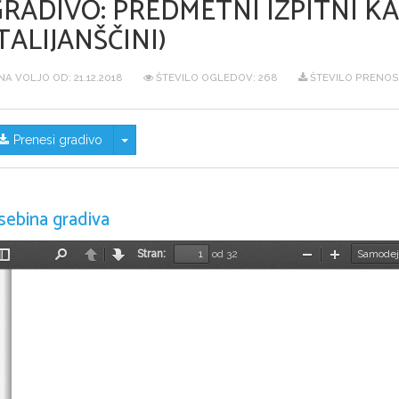
GRADIVO:
PREDMETNI IZPITNI KAT
TALIJANŠČINI)
NA VOLJO OD:
21.12.2018
ŠTEVILO OGLEDOV: 268
ŠTEVILO PRENOS
Skrij/prikaži meni
Prenesi gradivo
sebina gradiva
Stran:
od 32
Preklopi
Najdi
Nazaj
Naprej
Pomanjšaj
Povečaj
stransko
vrstico