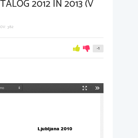
ALOG 2012 IN 2013 (V
OV: 382
-1
Način
Orodja
predstavitve
Ljubljana 2010 