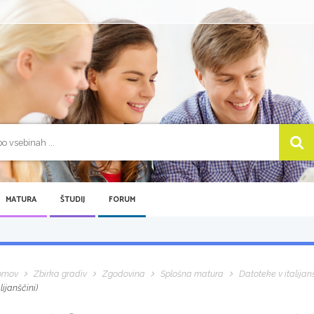
MATURA
ŠTUDIJ
FORUM
omov
Zbirka gradiv
Zgodovina
Splošna matura
Datoteke v italijan
alijanščini)