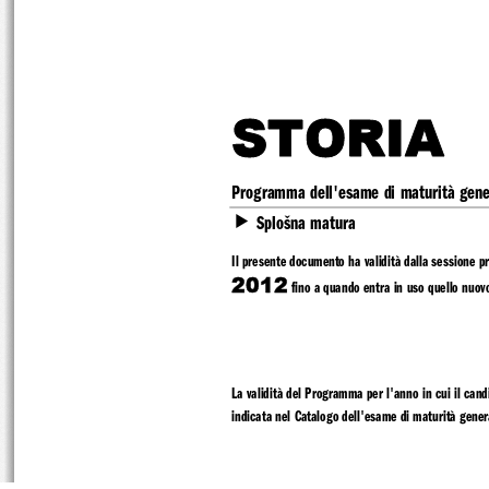
STORIA 
Programma dell'esame di
 maturità gene
f
 Splošna matura 
Il presente documento ha validità 
dalla sessione pr
2012
 fino a quando entra in uso quello nuovo
La validità del Programma per l'anno in cui il can
indicata nel Catalogo dell'esame di ma
turità gener