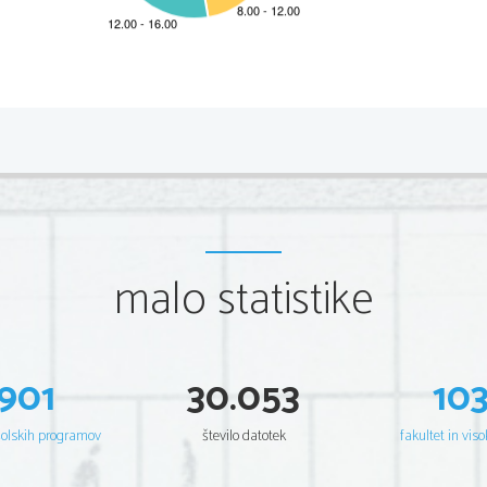
malo statistike
901
30.053
10
šolskih programov
število datotek
fakultet in viso