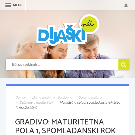
MENI
Domov
Zbirka gradiv
Zgodovina
Splošna matura
Datoteke v madžarščini
Maturitetna pola 1, spomladanski rok 2015
(v madžarščini)
GRADIVO:
MATURITETNA
POLA 1, SPOMLADANSKI ROK