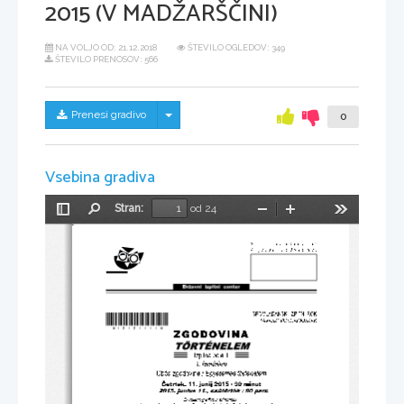
2015 (V MADŽARŠČINI)
NA VOLJO OD:
21.12.2018
ŠTEVILO OGLEDOV: 349
ŠTEVILO PRENOSOV: 566
Skrij/prikaži meni
Prenesi gradivo
0
Vsebina gradiva
Stran:
od 24
Preklopi
Najdi
Pomanjšaj
Povečaj
Orodja
stransko
vrstico
*M15151111M* 