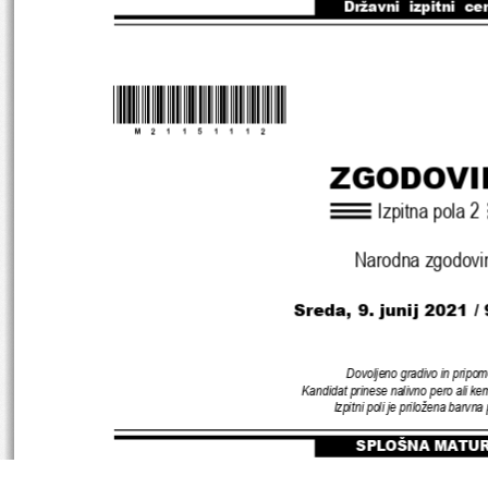
Državni  izpitni  ce
*M21151112
*
ZGODOVI
Izpitna pola 
2
Narodna zgodovi
Sreda
, 9
. junij 
2021 
/
Dovoljeno gradivo in pripom
Kandidat prinese nalivno pero ali kem
Izpitni poli je priložena barvna
SPLOŠNA MATU