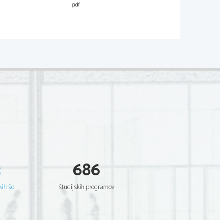
02*
.
V sivo polje ne pišite
  Scientia  Est  Potentia  Scientia  Est  Potentia
  Scientia  Est  Potentia  Scientia  Est  Potentia
  Scientia  Est  Potentia  Scientia  Est  Potentia
  Scientia  Est  Potentia  Scientia  Est  Potentia
  Scientia  Est  Potentia  Scientia  Est  Potentia
  Scientia  Est  Potentia  Scientia  Est  Potentia
  Scientia  Est  Potentia  Scientia  Est  Potentia
  Scientia  Est  Potentia  Scientia  Est  Potentia
  Scientia  Est  Potentia  Scientia  Est  Potentia
.   
  Scientia  Est  Potentia  Scientia  Est  Potentia
V sivo polje ne pišite
  Scientia  Est  Potentia  Scientia  Est  Potentia
  Scientia  Est  Potentia  Scientia  Est  Potentia
  Scientia  Est  Potentia  Scientia  Est  Potentia
  Scientia  Est  Potentia  Scientia  Est  Potentia
  Scientia  Est  Potentia  Scientia  Est  Potentia
  Scientia  Est  Potentia  Scientia  Est  Potentia
  Scientia  Est  Potentia  Scientia  Est  Potentia
  Scientia  Est  Potentia  Scientia  Est  Potentia
  Scientia  Est  Potentia  Scientia  Est  Potentia
  Scientia  Est  Potentia  Scientia  Est  Potentia
3
686
  Scientia  Est  Potentia  Scientia  Est  Potentia
.   
  Scientia  Est  Potentia  Scientia  Est  Potentia
V sivo polje ne pišite
  Scientia  Est  Potentia  Scientia  Est  Potentia
  Scientia  Est  Potentia  Scientia  Est  Potentia
kih šol
študijskih programov
  Scientia  Est  Potentia  Scientia  Est  Potentia
  Scientia  Est  Potentia  Scientia  Est  Potentia
  Scientia  Est  Potentia  Scientia  Est  Potentia
  Scientia  Est  Potentia  Scientia  Est  Potentia
  Scientia  Est  Potentia  Scientia  Est  Potentia
  Scientia  Est  Potentia  Scientia  Est  Potentia
  Scientia  Est  Potentia  Scientia  Est  Potentia