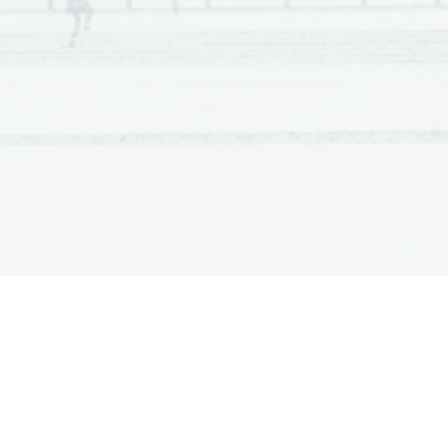
Scientia  Est  Potentia  Scientia  Est  Potentia  Scientia  Est  Potentia
Scientia  Est  Potentia  Scientia  Est  Potentia  Scientia  Est  Potentia
Scientia  Est  Potentia  Scientia  Est  Potentia  Scientia  Est  Potentia
Scientia  Est  Potentia  Scientia  Est  Potentia  Scientia  Est  Potentia
Scientia  Est  Potentia  Scientia  Est  Potentia  Scientia  Est  Potentia
Scientia  Est  Potentia  Scientia  Est  Potentia  Scientia  Est  Potentia
Scientia  Est  Potentia  Scientia  Est  Potentia  Scientia  Est  Potentia
Scientia  Est  Potentia  Scientia  Est  Potentia  Scientia  Est  Potentia
Scientia  Est  Potentia  Scientia  Est  Potentia  Scientia  Est  Potentia
Scientia  Est  Potentia  Scientia  Est  Potentia  Scientia  Est  Potentia
Scientia  Est  Potentia  Scientia  Est  Potentia  Scientia  Est  Potentia
Scientia  Est  Potentia  Scientia  Est  Potentia  Scientia  Est  Potentia
Scientia  Est  Potentia  Scientia  Est  Potentia  Scientia  Est  Potentia
Scientia  Est  Potentia  Scientia  Est  Potentia  Scientia  Est  Potentia
Scientia  Est  Potentia  Scientia  Est  Potentia  Scientia  Est  Potentia
Scientia  Est  Potentia  Scientia  Est  Potentia  Scientia  Est  Potentia
Scientia  Est  Potentia  Scientia  Est  Potentia  Scientia  Est  Potentia
Scientia  Est  Potentia  Scientia  Est  Potentia  Scientia  Est  Potentia
Scientia  Est  Potentia  Scientia  Est  Potentia  Scientia  Est  Potentia
Scientia  Est  Potentia  Scientia  Est  Potentia  Scientia  Est  Potentia
Scientia  Est  Potentia  Scientia  Est  Potentia  Scientia  Est  Potentia
Scientia  Est  Potentia  Scientia  Est  Potentia  Scientia  Est  Potentia
Scientia  Est  Potentia  Scientia  Est  Potentia  Scientia  Est  Potentia
Scientia  Est  Potentia  Scientia  Est  Potentia  Scientia  Est  Potentia
Scientia  Est  Potentia  Scientia  Est  Potentia  Scientia  Est  Potentia
Scientia  Est  Potentia  Scientia  Est  Potentia  Scientia  Est  Potentia
Scientia  Est  Potentia  Scientia  Est  Potentia  Scientia  Est  Potentia
Scientia  Est  Potentia  Scientia  Est  Potentia  Scientia  Est  Potentia
Scientia  Est  Potentia  Scientia  Est  Potentia  Scientia  Est  Potentia
Scientia  Est  Potentia  Scientia  Est  Potentia  Scientia  Est  Potentia
Scientia  Est  Potentia  Scientia  Est  Potentia  Scientia  Est  Potentia
Scientia  Est  Potentia  Scientia  Est  Potentia  Scientia  Est  Potentia
Scientia  Est  Potentia  Scientia  Est  Potentia  Scientia  Est  Potentia
Scientia  Est  Potentia  Scientia  Est  Potentia  Scientia  Est  Potentia
Scientia  Est  Potentia  Scientia  Est  Potentia  Scientia  Est  Potentia
Scientia  Est  Potentia  Scientia  Est  Potentia  Scientia  Est  Potentia
Scientia  Est  Potentia  Scientia  Est  Potentia  Scientia  Est  Potentia
Scientia  Est  Potentia  Scientia  Est  Potentia  Scientia  Est  Potentia
Scientia  Est  Potentia  Scientia  Est  Potentia  Scientia  Est  Potentia
Scientia  Est  Potentia  Scientia  Est  Potentia  Scientia  Est  Potentia