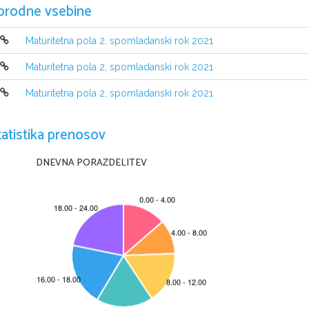
orodne vsebine
Maturitetna pola 2, spomladanski rok 2021
Maturitetna pola 2, spomladanski rok 2021
Maturitetna pola 2, spomladanski rok 2021
NAVODILA KANDIDATU
tatistika prenosov
Pazljivo preberite ta navodila
.
Ne odpirajte izpitne pole in ne začenjajte reševati nalog
, 
dokler vam n
DNEVNA PORAZDELITEV
Prilepite kodo oziroma vpišite svojo šifro 
(
v okvirček desno zgoraj na tej st
Izpitna pola vsebuje 
25 
nalog
. 
Število točk
, 
ki jih lahko dosežete
, je 60
. 
Za
izpitni poli
. 
Rešitve pišite z nalivnim peresom ali s kemičnim svinčnikom v izpitno polo 
Pišite čitljivo
. 
Če se zmotite
, 
napisano prečrtajte in rešitev zapišite na nov
z 0 
točkami
.
Zaupajte vase in v svoje zmožnosti
. 
Želimo vam veliko uspeha
.
Ta pola ima 
16 
strani 
(1–16
), od tega 
2 
prazni
.
Barvna priloga ima 
4 strani 
(17
–20
).