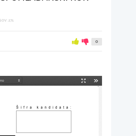
OV: 271
0
Način
Orodja
predstavitve
Šifra kandidata
: