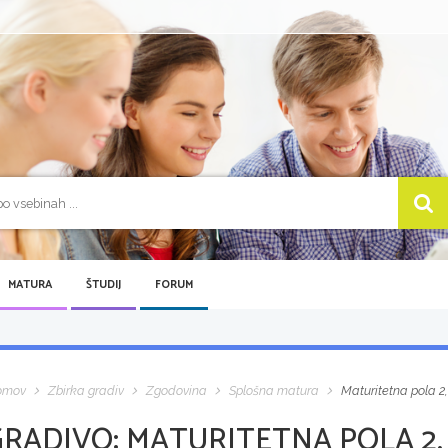
MATURA
ŠTUDIJ
FORUM
omov
Zbirka gradiv
Zgodovina
Splošna matura
Maturitetna pola 2
GRADIVO:
MATURITETNA POLA 2