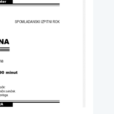
nter
SPOMLADANSKI IZPITNI ROK
NA
na
 90 
minut
očki
:
ični svinčnik
.
 priloga
.
RA