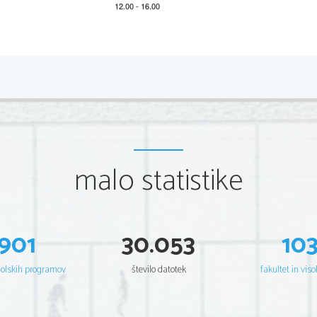
*M21151112
2/20 
Scientia  Est  Potentia  Scientia  Est  Potentia  Scientia  Est  Potentia
Scientia  Est  Potentia  Scientia  Est  Potentia  Scientia  Est  Potentia
Scientia  Est  Potentia  Scientia  Est  Potentia  Scientia  Est  Potentia
Scientia  Est  Potentia  Scientia  Est  Potentia  Scientia  Est  Potentia
Scientia  Est  Potentia  Scientia  Est  Potentia  Scientia  Est  Potentia
Scientia  Est  Potentia  Scientia  Est  Potentia  Scientia  Est  Potentia
Scientia  Est  Potentia  Scientia  Est  Potentia  Scientia  Est  Potentia
Scientia  Est  Potentia  Scientia  Est  Potentia  Scientia  Est  Potentia
Scientia  Est  Potentia  Scientia  Est  Potentia  Scientia  Est  Potentia
Scientia  Est  Potentia  Scientia  Est  Potentia  Scientia  Est  Potentia
Scientia  Est  Potentia  Scientia  Est  Potentia  Scientia  Est  Potentia
malo statistike
Scientia  Est  Potentia  Scientia  Est  Potentia  Scientia  Est  Potentia
Scientia  Est  Potentia  Scientia  Est  Potentia  Scientia  Est  Potentia
Scientia  Est  Potentia  Scientia  Est  Potentia  Scientia  Est  Potentia
Scientia  Est  Potentia  Scientia  Est  Potentia  Scientia  Est  Potentia
Scientia  Est  Potentia  Scientia  Est  Potentia  Scientia  Est  Potentia
Scientia  Est  Potentia  Scientia  Est  Potentia  Scientia  Est  Potentia
Scientia  Est  Potentia  Scientia  Est  Potentia  Scientia  Est  Potentia
Scientia  Est  Potentia  Scientia  Est  Potentia  Scientia  Est  Potentia
Scientia  Est  Potentia  Scientia  Est  Potentia  Scientia  Est  Potentia
901
30.053
10
Scientia  Est  Potentia  Scientia  Est  Potentia  Scientia  Est  Potentia
Scientia  Est  Potentia  Scientia  Est  Potentia  Scientia  Est  Potentia
Scientia  Est  Potentia  Scientia  Est  Potentia  Scientia  Est  Potentia
Scientia  Est  Potentia  Scientia  Est  Potentia  Scientia  Est  Potentia
šolskih programov
število datotek
fakultet in viso
Scientia  Est  Potentia  Scientia  Est  Potentia  Scientia  Est  Potentia
Scientia  Est  Potentia  Scientia  Est  Potentia  Scientia  Est  Potentia
Scientia  Est  Potentia  Scientia  Est  Potentia  Scientia  Est  Potentia
Scientia  Est  Potentia  Scientia  Est  Potentia  Scientia  Est  Potentia
Scientia  Est  Potentia  Scientia  Est  Potentia  Scientia  Est  Potentia
Scientia  Est  Potentia  Scientia  Est  Potentia  Scientia  Est  Potentia
Scientia  Est  Potentia  Scientia  Est  Potentia  Scientia  Est  Potentia