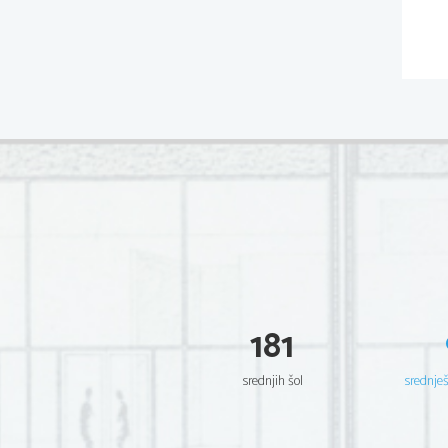
181
srednjih šol
srednje