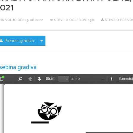
021
NA VOLJO OD:
29.06.2022
ŠTEVILO OGLEDOV: 156
ŠTEVILO PRENOS
Skrij/prikaži meni
Prenesi gradivo
sebina gradiva
Stran:
od 20
Preklopi
Najdi
Nazaj
Naprej
Pomanjšaj
Povečaj
stransko
vrstico