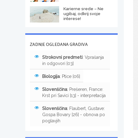
Karierne srede – Ne
ugibaj, odkrij svoje
interese!
ZADNJE OGLEDANA GRADIVA
Strokovni predmeti
: Vprašanja
in odgovori [03]
Biologija
: Ptice [06]
Slovenščina
: Prešeren, France:
Krst pri Savici [13] - interpretacija
Slovenščina
: Flaubert, Gustave:
Gospa Bovary [26] - obnova po
poglavjih