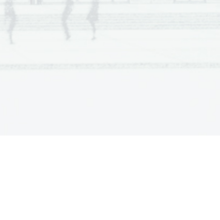
  Scientia  Est  Potentia  Scientia  Est  Potentia
  Scientia  Est  Potentia  Scientia  Est  Potentia
.   
  Scientia  Est  Potentia  Scientia  Est  Potentia
V sivo polje ne pišite
  Scientia  Est  Potentia  Scientia  Est  Potentia
  Scientia  Est  Potentia  Scientia  Est  Potentia
  Scientia  Est  Potentia  Scientia  Est  Potentia
  Scientia  Est  Potentia  Scientia  Est  Potentia
  Scientia  Est  Potentia  Scientia  Est  Potentia
  Scientia  Est  Potentia  Scientia  Est  Potentia
  Scientia  Est  Potentia  Scientia  Est  Potentia
  Scientia  Est  Potentia  Scientia  Est  Potentia
  Scientia  Est  Potentia  Scientia  Est  Potentia
  Scientia  Est  Potentia  Scientia  Est  Potentia
  Scientia  Est  Potentia  Scientia  Est  Potentia
.   
  Scientia  Est  Potentia  Scientia  Est  Potentia
  Scientia  Est  Potentia  Scientia  Est  Potentia
V sivo polje ne pišite
  Scientia  Est  Potentia  Scientia  Est  Potentia
  Scientia  Est  Potentia  Scientia  Est  Potentia
  Scientia  Est  Potentia  Scientia  Est  Potentia
  Scientia  Est  Potentia  Scientia  Est  Potentia
  Scientia  Est  Potentia  Scientia  Est  Potentia
  Scientia  Est  Potentia  Scientia  Est  Potentia
  Scientia  Est  Potentia  Scientia  Est  Potentia
  Scientia  Est  Potentia  Scientia  Est  Potentia
  Scientia  Est  Potentia  Scientia  Est  Potentia
  Scientia  Est  Potentia  Scientia  Est  Potentia
  Scientia  Est  Potentia  Scientia  Est  Potentia
.   
  Scientia  Est  Potentia  Scientia  Est  Potentia
V sivo polje ne pišite
  Scientia  Est  Potentia  Scientia  Est  Potentia
  Scientia  Est  Potentia  Scientia  Est  Potentia
  Scientia  Est  Potentia  Scientia  Est  Potentia
  Scientia  Est  Potentia  Scientia  Est  Potentia
  Scientia  Est  Potentia  Scientia  Est  Potentia
  Scientia  Est  Potentia  Scientia  Est  Potentia
  Scientia  Est  Potentia  Scientia  Est  Potentia
  Scientia  Est  Potentia  Scientia  Est  Potentia
  Scientia  Est  Potentia  Scientia  Est  Potentia
  Scientia  Est  Potentia  Scientia  Est  Potentia
  Scientia  Est  Potentia  Scientia  Est  Potentia
.   
  Scientia  Est  Potentia  Scientia  Est  Potentia