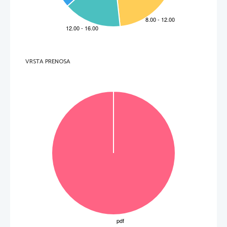
 Indijanci
tisti, ki ne plačujejo 
davkov

pasivni državljani
dve
od:
dve
od:
1

 ZDA postanejo zgled 

 nastajanje tajnih 
moderno urejene 
klubov v številnih 
države (republika)
evropskih državah

poveča se kritika 

 upori po Evropi 
absolutizma (zlasti v 
(Švica, italijanski in 
Franciji)
nemški prostor)

 angleška politika 

vse večje zahteve 
postane popustljivejša 
Ircev za osvob
oditev 
do političnih zahtev 
izpod Angležev

preostalih kolonij
 revolucija postane 

Velika Britanija začne 
zgled poz
nejšim 
naseljevati druge 
revolucionarnim 
kolonije (Avstralijo)
 ... 
gibanjem

načela francoske 
revolucije so 
VRSTA PRENOSA
izhodišča za moderno 
ureditev držav ...
5
Skupaj