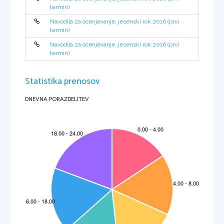
2
Skupaj
termin)
Navodila za ocenjevanje, jesenski rok 2016 (prvi
termin)
Navodila za ocenjevanje, jesenski rok 2016 (prvi
termin)
Statistika prenosov
DNEVNA PORAZDELITEV
M162-
511
-1-  3 
3 
Naloga
Točke
Rešitev
Dodatna 
navodila
4
A
AMERIŠKA
B
FRANCOSKA
REVOLUCIJA 
REVOLUCIJA
ena od:
ena od:
1

 kolonije gospodarsko 

velika finančna kriza 
postajajo konkurenca 
(bankrot države)
matični državi

 privilegiji plemstva in 

matičn
a 
držav
a 
duhovščine (fevdaln
a
gospodarsko 
omej
uje 
posest, nižji davki ...)
koloniste 

 zapostavljenost 

 novi davki in carine 
tretjega stanu 

 kolonijam omejujejo 
(plačujejo večino 
samoupravne pravice
davkov)

 kolonije 
nimajo svojih 

 star sistem (ancien 
preds
tavnikov v 
regime): absolutizem 
angleškem 
s stanovsko delitvijo 
parlamentu
družbe in fevdalno 

 prepoved 
ureditvijo, ki se upira 
naseljevanja 
vsem spremembam
zahodno od gorovja 
Allegheny
ena od:
ena od:
1

bostonska čajanka

 napad na Bastiljo

uničenje uvoženega

 napad na 
državni 
angleškega čaja
zapor 
– simbol 
absolutiz
ma
ena od:
ena od:
1

 republika

 ustavna monarhija


 oblast je 
razdeljena 
 oblast razdeljena med 
na tri veje oblasti/med 
parlament, kralja (in 
kongres, predsednika 
sodišče)
in sodišče
ena od:
ena 
od:
1

ženske

manj premožni

sužnji

ženske

