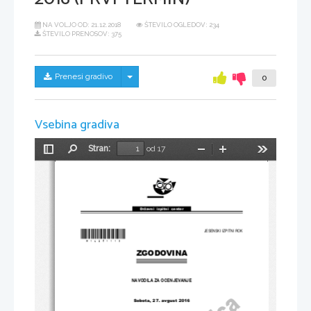
NA VOLJO OD:
21.12.2018
ŠTEVILO OGLEDOV: 234
ŠTEVILO PRENOSOV: 375
Skrij/prikaži meni
Prenesi gradivo
0
Vsebina gradiva
Stran:
od 17
Preklopi
Najdi
Pomanjšaj
Povečaj
Orodja
stransko
vrstico
Državni  izpitni  center
*M16251113*
JESENSKI IZPITNI ROK
ZGODOVINA
NAVODILA ZA OCENJEVANJE
Sobota, 27. avgust 2016