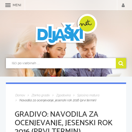
MENI
Domov
Zbirka gradiv
Zgodovina
Splošna matura
Navodila za ocenjevanje, jesenski rok 2016 (prvi termin)
GRADIVO:
NAVODILA ZA
OCENJEVANJE, JESENSKI ROK
2016 (PRVI TERMIN)