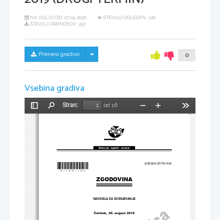
NA VOLJO OD:
07.05.2020
ŠTEVILO OGLEDOV: 120
ŠTEVILO PRENOSOV: 297
Skrij/prikaži meni
Prenesi gradivo
0
Vsebina gradiva
Stran:
od 16
Preklopi
Najdi
Pomanjšaj
Povečaj
Orodja
stransko
vrstico
Državni  izpitni  center
*
M19251123
*
JESENSKI IZPITNI ROK
ZGODOVINA
NAVODILA ZA OCENJEVANJE
Četrtek
, 29
. 
avgust 
2019