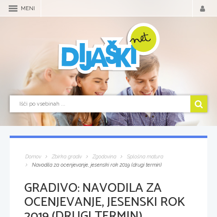
MENI
Domov
Zbirka gradiv
Zgodovina
Splošna matura
Navodila za ocenjevanje, jesenski rok 2019 (drugi termin)
GRADIVO:
NAVODILA ZA
OCENJEVANJE, JESENSKI ROK
2019 (DRUGI TERMIN)