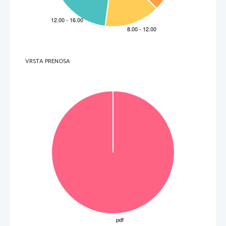

 M 
za tri ali dve 1 točka.

 E 

 E 

M
Naloga
Točke
Rešitev
Dodatna navodila
8.1
1
ena od:

 Kreta

Knosos
8.2
1
tri
od:

 keramika
 / 
lončarstvo

 zlatarstvo 
/ obdelava kovin 

 srebrninarstvo

 tkalstvo

 draguljarstvo

trgovina
8.3
1

V času zatona civilizacije se je pojavilo več 
ploščic z linearno B pisavo, kar kaže na močan 
VRSTA PRENOSA
vpliv mikenskih Grkov, ki so najverjetneje 
zavladali na otoku
...
Skupaj
3