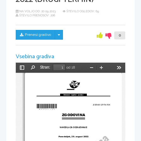
NA VOLJO OD:
20.09.2023
ŠTEVILO OGLEDOV: 69
ŠTEVILO PRENOSOV: 206
Skrij/prikaži meni
Prenesi gradivo
0
Vsebina gradiva
Stran:
od 18
Preklopi
Najdi
Pomanjšaj
Povečaj
Orodja
stransko
vrstico
Državni  izpitni  center
*
M
22251123
*
JESENSKI IZPITNI ROK
ZGODOVINA
NAVODILA ZA OCENJEVANJE
Ponedeljek
, 29
. avgust 
2022