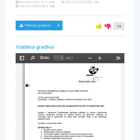
NA VOLJO OD:
21.12.2018
ŠTEVILO OGLEDOV: 756
ŠTEVILO PRENOSOV: 889
Skrij/prikaži meni
Prenesi gradivo
+3
Vsebina gradiva
Stran:
od 2
Preklopi
Najdi
Pomanjšaj
Povečaj
Orodja
stransko
vrstico