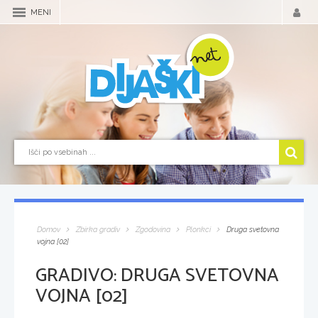
MENI
Domov
Zbirka gradiv
Zgodovina
Plonkci
Druga svetovna
vojna [02]
GRADIVO:
DRUGA SVETOVNA
VOJNA [02]