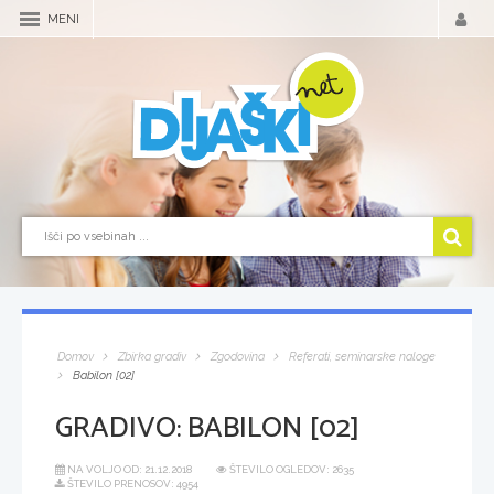
MENI
Domov
Zbirka gradiv
Zgodovina
Referati, seminarske naloge
Babilon [02]
GRADIVO:
BABILON [02]
NA VOLJO OD:
21.12.2018
ŠTEVILO OGLEDOV: 2635
ŠTEVILO PRENOSOV: 4954