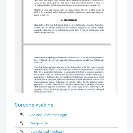
Kot priča neki napis, se je Babilon takrat imenoval Ka-dingirra, »Božja vrata«
odtod izvirajo imena Bab-ilu, Bab-ilani in Bab-ilan, katerih pomen je enak. Te
so Grki prevajali z Babilon in s tem imenom se je mesto vpisalo v zgodovino.
Babilon je imel tudi močan vpliv na druge kulture kot npr. pred-helensko in
Grško. To se najbolj kaže v Helenski in Grški književnosti, umetnosti, znanosti,
pravu in trgovini. 
2. Hamurabi
Hamurabi je bil šesti  babilonski kralj  iz prve babilonske  dinastije  Amoritov.
Uspelo   mu   je   zavzeti   Sumersko   in   Akadsko   kraljestvo   in   uničiti   zadnjo
sumersko   dinastijo,   ki   je   prihajala   iz   mesta   Isin.   S   tem   je   postal   prvi   kralj
Babilonskega imperija.
Babilonskemu imperiju je Hamurabi vladal od leta 1792 p.n.š. do svoje smrti v
letu 1750p.n.š.. Prvi je vse Medrečje (Mezopotamijo) združil pod babilonsko
nadvlado.
Prva desetletja njegovega vladanja so bila dokaj mirna, v 30. letu vladavine pa je
Hamurabi uničil vojsko, ki so jo sestavljali Elamiti in druga ljudstva. V odločilni
bitki jih je pregnal iz Babilonije. V naslednjih dveh letih je svojemu gospostvu
dodal mesti Larso in Jamutbal ter združeval Babilonijo v enotno monarhijo s
prestolnico v Babilonu. Ponovni pridobitvi babilonske samostojnosti  je sledil
velik književni preporod, njihova vladavina pa je bila spoštovana celo do obal
Sredozemskega   morja.   Arheologi   so   odkrili   veliko   število   glinenih   tablic,
popisanih   z   raznimi   besedili,   čas   nastanka   katerih   sega   v   obdobje   vladavine
Hamurabija in njegovih naslednikov. Ena izmed njih, ki nosi zahtevo po 240
vojakih  iz  Situla   in  Asirije,   potrjuje,  da  je  bila  slednja  v  tem  času   tudi   pod
babilonsko nadvlado.
Hamurabi je babilonsko ozemlje najprej razširil z zavzemanjem mest južno od
Babilonije, potem pa je nadaljeval z osvajanjem večjega dela Medrečja. Njegova
vojaška   osvajanja   segajo   v   pozno   dobo   njegove   vladavine.   Morda   je   nanje
Sorodne vsebine
vplival padec Šamsi-Adadovega imperija.
Sociološka metodologija
Rimljani [04]
Izločala [02] - bolezni