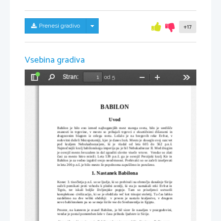
Skrij/prikaži meni
Prenesi gradivo
+17
Vsebina gradiva
Stran:
od 5
Preklopi
Najdi
Pomanjšaj
Povečaj
Orodja
stransko
vrstico
BABILON
Uvod
Babilon   je   bilo   eno   izmed  
najbogatejših   mest
  starega   sveta,   bilo   je   središče
znanosti   in   trgovine,   v   mesto   so   prihajali  
trgovci   z   eksotičnimi   dišavami   in
dragocenim   blagom   iz   celega   sveta
.
Ležalo   je   na
bregovih   reke   Evfrat,   v
rodovitni deželi Mezopotamiji, kjer je danes Irak.
 Mesto je doseglo svoj 
razcvet
pod   kraljem   Nebukadnezarjem
,
  ki   je   vladal   od   leta   605   do   562   p.n.š.
Najmočnejši kralj babilonskega imperija pa je bil 
Nebukadnezar II
. Med drugim
je 
osvojil mesto Jeruzalem
 in dal zgraditi slovite viseče vrtove. 
Vendar so zlati
časi za mesto hitro minili. Leta 539 p.n.š. ga je osvojil Perzijski kralj Kir in
Babilon je za vedno izgubil svojo neodvisnost. Prebivalci so se začeli izseljevati
in leta 200 p.n.š. je bilo mesto že popolnoma zapuščeno in porušeno.
1. Nastanek Babilona
Konec 3. tisočletja p.n.š. so se ljudje, ki so prebivali na območju današnje Sirije
začeli pomikati proti vzhodu k plodni zemlji, ki sta jo namakali reki Evfrat in
Tigris,   ter   iskali   boljše   življenjske   pogoje.   Tam   so   priseljenci   ustvarili
kompleksno civilizacijo, ki se je obdržala več kot trinajst stoletij. Ta čas lahko
razdelimo   na   dve   veliki   obdobji:     v   prvem   je   nastalo   kraljestvo,   v   drugem
novo babilonskem pa so se meje širile vse do Sredozemlja in Egipta.
Prostor, na katerem je zrasel Babilon, je bil sicer že naseljen v prazgodovini,
vendar je postal pomemben šele v času prihoda ljudstev iz Sirije.