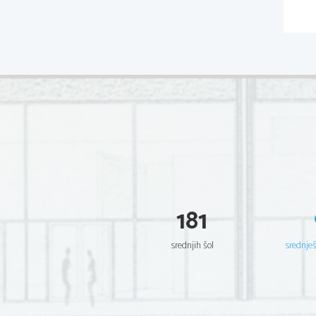
181
srednjih šol
srednje