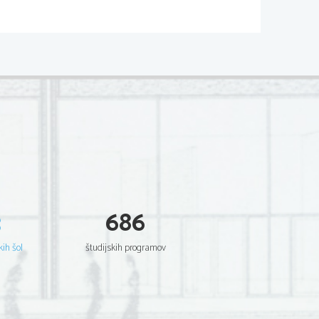
o zgodaj slavo med nižjimi sloji
ejanja sijajnih iger in zabav ter
mesto na tribuni, ki ga je, zaradi
.
ajem Gnejem Pompejem in Markom
.Kr. Cezar je leta 59 pr.Kr. končno
 tedaj opravljal različne uradniške
 takoj pričel z uvajanjem reform.
eterani pridobili zemljo. Ta zakon
 je   na   deželo   naselil   še   20.000
i proti izžemanju provinc njihovih
stvo za 5 let podelilo upravljanje
r
), v porečju reke Pad in provinco
3
686
5 let namestništvo v Narbonski ali
, ki so trajale od 58 pr.Kr. do 51
kih šol
študijskih programov
dvsem proti keltskim Helvetom, na
tiska   germanskih   plemen   južno   in
je rimske Galije.
j še neraziskanemu otoku Britaniji. S
a bi vedel, kam je sploh namenjen.