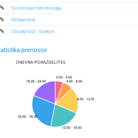
Sociološka metodologija
Rimljani [04]
Izločala [02] - bolezni
tatistika prenosov
DNEVNA PORAZDELITEV
  Gaj Julij Cezar je eden najbolj znanih predstavn
vsestranski – general rimske vojske, politik, drž
ga oboževali, ker je bil voditelj velesile tistega 
življenja.
   Cezar se je rodil 13.7. 100 pr. Kr. Njegovi st
rimskih družin; Julijcev in Avrelijcev. Cezar j
neomajno samozavest. Najprej se je odločil za udej