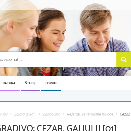
MATURA
ŠTUDIJ
FORUM
omov
Zbirka gradiv
Zgodovina
Referati, seminarske naloge
Cezar, 
GRADIVO:
CEZAR, GAJ JULIJ [01]