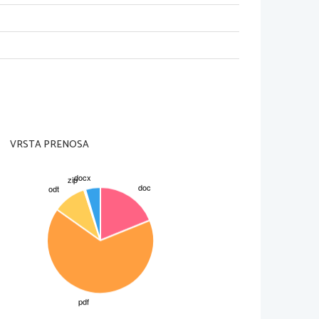
VRSTA PRENOSA
ikov starega rimskega sveta. Bil je
avnik, in zgodovinopisec. Ljudje so
časa. Ta moč in slava pa sta ga stali
arši so prihajali iz bogatih starih
e kmalu pokazal svojo odločnost in
stvovanje v politiki. Izkazal se je