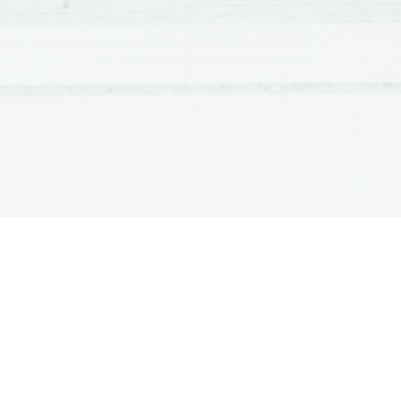
Na otoku ni našel nobenih surovin ali kakšnih d
obrnil nazaj. Britanija je bila Rimskemu cesarstvu
  V času Cezarjevega osvajanja Galije, je trium
leta 53 pr.Kr zapletel v  boj s Parti in tam tudi i
začeli počasi bati Cezarjeve politične in vojašk
boje med optimati in populari, ko je imenoval P
pomenilo milejšo obliko diktature, ob tem pa dobi
Pompej se je spremenil iz zaveznika v sovražni
Rim. On pa se ni menil za to. Ko je prečkal s s
je izjavil: "Kocka je padla" (
Alea iacta est
). Rim 
je bil nastanek državljanske vojne, ki je trajala o
bil prisiljen umakniti na vzhod proti Grčiji. 
  Istega leta, ko je osvojil Rim, se je Cezar oklical
kasneje, po uspelih dvobojih s sovražniki, pa p
čas in konzula za 10 let. Pripisal si je še neomej
dajalo pravico veta in nedotakljivost. S tem da je
naslov   najvišjega   vrhovnega   svečenika   in   od
vrhovnega poveljnika rimske vojske. 
  Osvojil je še Španijo, kasneje je premagal še Po
(48 pr.Kr). Pompeja, ki je zbežal v Egipt, so tam
tega je v bojih proti Ptolemejcem, kateri so se v 
pomagal na prestol še egiptovski princesi Kleopatri
 Nato je, v znamenju gesla "Prišel, videl, zmagal"
razbojnike, v Mali Aziji kralja Nikomedesa iz Bit