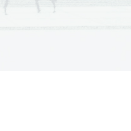
rugih uporabnih stvari, zato se je
 priključena kasneje.
viat dokončno razpadel. Kras se je
zgubil življenje. V Rimu pa so se že
e moči. Senat je zaostril politične
ompeja za edinega konzula, kar je
l tudi nalogo, da obrani repubilko.
ka. Cezarju je prepovedal vstop v
vojo majhno vojsko rečico Rubikon,
je zavzel brez boja, posledica tega
d 49 pr.Kr do 46 pr.Kr. Pompej se je
 za diktatorja in konzula, štiri leta
onovno za diktatorja za nedoločen
ena tribunska pooblastila, kar mu je
 imel še od prej, od leta 63 pr.Kr.
   vojskovanja   v   Galiji   funkcijo
mpeja v bitki pri Farzalu v Tesaliji
 umorili egiptovski dvorjani. Poleg
dinastinskih bojih borili za oblast,
, ki ga je osvojila.
 (
Veni, vidi, vici
) premagal morske
inije, Pompejeve pristaše v severni