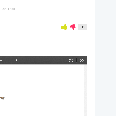
SOV: 9290
+15
Način
Orodja
predstavitve