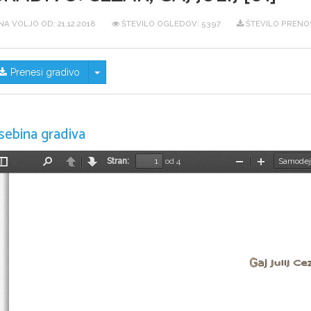
NA VOLJO OD:
21.12.2018
ŠTEVILO OGLEDOV: 5397
ŠTEVILO PRENO
Skrij/prikaži meni
Prenesi gradivo
sebina gradiva
Stran:
od 4
Preklopi
Najdi
Nazaj
Naprej
Pomanjšaj
Povečaj
stransko
vrstico