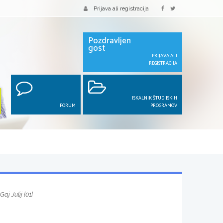
Prijava ali registracija
Pozdravljen
gost
PRIJAVA ALI
REGISTRACIJA
ISKALNIK ŠTUDIJSKIH
FORUM
PROGRAMOV
Gaj Julij [01]