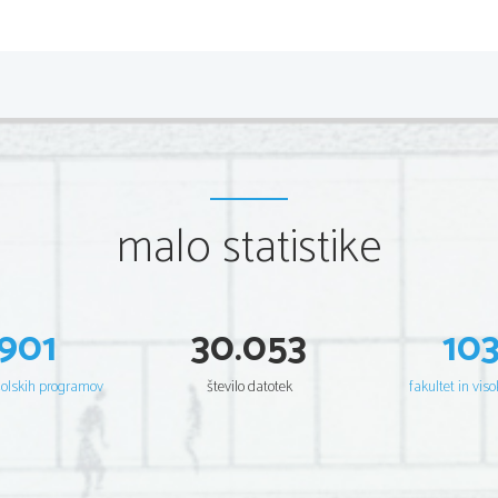
kot odličen govornik. To mu je prineslo že zel
rimskega prebivalstva, predvsem po zaslugi prir
spoštovanje med kolegi, saj so mu ponudili prvo 
usmerjenosti v vojaško in politično kariero, zavrnil
   Leta 60 pr.Kr. se je Cezar povezal   z G
Krasom v prvi triumviat, ki je trajal le do 59 pr
uspel pridobiti konzulat v Rimu, medtem ko je do
službe v provinci Španiji. Kot konzul je Cezar
malo statistike
Najprej je uvedel agrarni zakon, po katerem so v
je   potrdila   tudi   tribunska   skupščina,   sam   pa  
proletarcev z veliko otroki. Zavzemal se je tud
senatorskih upraviteljev. Na ta račun mu je ljud
Cisalpinske ali Tostranske Galije (
Gallia Cisterio
901
30.053
10
Ilirikum (
Illyricum
), senat pa prav tako za dobo 
Onostranski Galiji (
Gallia Narbonensis
).
  Največjo slavo so Cezarju prinesle Galske vojne
šolskih programov
število datotek
fakultet in viso
pr.Kr. V Galskih vojnah se je Cezar usmeril pre
ozemlju   današnje   Švice,   ki   so   se   zaradi   pri
zahodno od Rena  množično preseljevali na ozeml
  Cezar je bil tudi prvi, ki se je obrnil proti teda
svojo vojsko je plul po Atlantskem oceanu, ne d