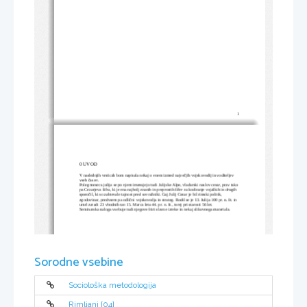
1
0 UVOD
V naslednjih vrsticah bom napisala nekaj o enem izmed največjih vojskovodij in voditeljev 
vseh časov. 
Poleg meseca julija se po njem imenujejo tudi Julijske Alpe, vladarski naslov cesar, prav tako 
pa Cezarjeva šifra, ki je ena najbolj znanih in preprostih šifer za kodiranje vojaških in drugih 
sporočil, ki so zahtevale tajnost pred sovražniki. Gaj Julij Cezar je bil rimski politik, 
zgodovinar, predvsem pa odlični vojskovodja in strateg. Rodil se je 13. Julija 100 pr. n. št. in 
umrl zaradi 23 vbodnih ran 15. Marca leta 44. pr. n. št., torej pri starosti 56 let.
Seminarska naloga vsebuje tudi njegove štiri slavne izreke in nekaj slikovnega materiala.
Sorodne vsebine
Sociološka metodologija
Rimljani [04]