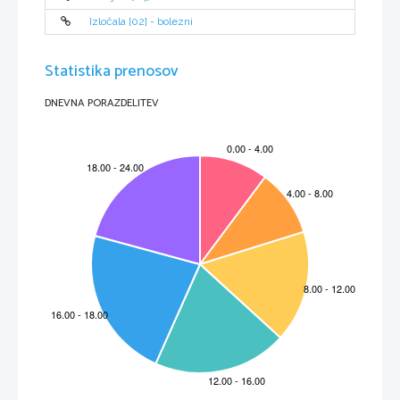
Izločala [02] - bolezni
Statistika prenosov
DNEVNA PORAZDELITEV
2
1 CEZARJEVO OTROŠTVO
Gaj Julij Cezar se je rodil 12. kvintilisa leta 100 p.n.š. v Rimu. Pozneje so dali temu mesecu 
ime julij (po Cezarju). Njegov oče je bil pretor Gaj Julij Cezar, njegova mati pa Aurelija, 
izobražena žena, hči vrhovnega svečenika Aurelija Kote.                                                            
Cezarja sta oče in mati že doma skrbno vzgajala. Verjetno sta prav starša zaslužena za to, da 
je postal eden najboljših vojskovodij vseh časov.
2 CEZARJEVE VIZIJE
Cezar je bil izjemno ambiciozen in je celo življenje živel zgolj za idejo, da naredi Rim daleč 
največjo svetovno silo, ki dominira celemu svetu, sam pa je edini na vrhu te mogočne 
inštitucije, kot diktator. Zavedal se je, da svojo vizijo lahko uresniči le na en sam način in 
sicer, da ga vzljubi rimsko ljudstvo in da pridobi svojo lastno vojsko, ki jo ne more nihče 
premagati.