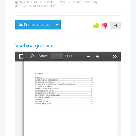
NA VOLJO OD:
21.12.2018
ŠTEVILO OGLEDOV: 1403
ŠTEVILO PRENOSOV: 2882
Skrij/prikaži meni
Prenesi gradivo
-4
Vsebina gradiva
Stran:
od 12
Preklopi
Najdi
Pomanjšaj
Povečaj
Orodja
stransko
vrstico
KAZALO
0 UVOD................................................................................2
1 CEZARJEVO OTROŠTVO......................................................3
2 CEZARJEVE VIZIJE..............................................................3
3 ZAČETEK VOJAŠKE IN POLITIČNE KARIERE...........................3
4 VOJAŠKI POHODI...............................................................4
5 DRŽAVLJANSKA VOJNA......................................................5
6 REFORME PO VOJNI............................................................6
7 ZAROTA IN ATENTAT.........................................................7
8 PO SMRTI JULIJA CEZARJA..................................................8
9 SLAVNI IZREKI..................................................................9
10 DELA..............................................................................9
11 ZAKLJUČEK....................................................................10
12 BIBLIOGRAFIJA...............................................................11