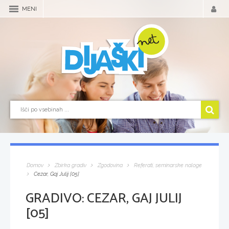
MENI
Domov
Zbirka gradiv
Zgodovina
Referati, seminarske naloge
Cezar, Gaj Julij [05]
GRADIVO:
CEZAR, GAJ JULIJ
[05]